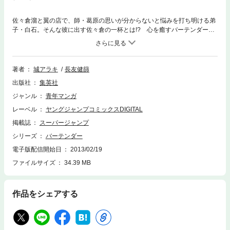
佐々倉溜と翼の店で、師・葛原の思いが分からないと悩みを打ち明ける弟
子・白石。そんな彼に出す佐々倉の一杯とは!? 心を癒すバーテンダーの
『神のグラス』の物語、感動の最終巻…。
著者
城アラキ
長友健篩
出版社
集英社
ジャンル
青年マンガ
レーベル
ヤングジャンプコミックスDIGITAL
掲載誌
スーパージャンプ
シリーズ
バーテンダー
電子版配信開始日
2013/02/19
ファイルサイズ
34.39 MB
作品をシェアする