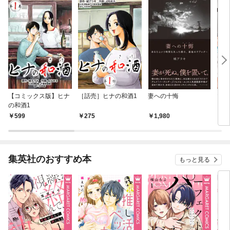
【コミックス版】ヒナ
［話売］ヒナの和酒1
妻への十悔
マッ
の和酒1
599
275
1,980
5
集英社のおすすめ本
もっと見る