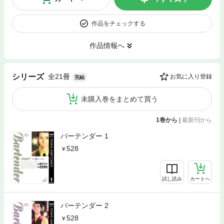
作品をチェックする
作品情報へ
全21冊
シリーズ
お気に入り登録
完結
未購入巻をまとめて買う
1巻から
|
最新刊から
バーテンダー 1
528
試し読み
カートへ
バーテンダー 2
528