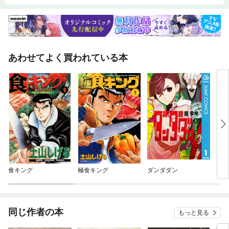
あわせてよく買われている本
食キング
極食キング
ダンダダン
大食
同じ作者の本
もっと見る