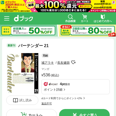
作品検索
カート
はじめての方へ
バーテンダー 21
最新刊
完結
城アラキ
長友健篩
マンガ
536
(税込)
4
pt
獲得
ポイント詳細
dカード利用でさらにポイント+2%
試し読み
返品不可
カートへ
今すぐ買う