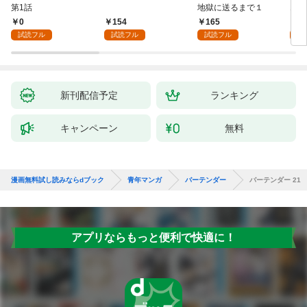
第1話
地獄に送るまで１
エブ
版】
0
154
165
2
試読フル
試読フル
試読フル
試
新刊配信予定
ランキング
キャンペーン
無料
漫画無料試し読みならdブック
青年マンガ
バーテンダー
バーテンダー 21
アプリならもっと便利で快適に！