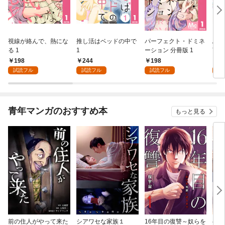
視線が絡んで、熱にな
推し活はベッドの中で
パーフェクト・ドミネ
ふし
る 1
1
ーション 分冊版 1
言っ
198
244
198
2
試読フル
試読フル
試読フル
試
青年マンガのおすすめ本
もっと見る
前の住人がやって来た
シアワセな家族１
16年目の復讐～奴らを
ベイ