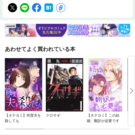
あわせてよく買われている本
【タテヨミ】何度夫を
クロサギ
【タテヨミ】この結
深夜
殺しても
婚、翻訳が必要です