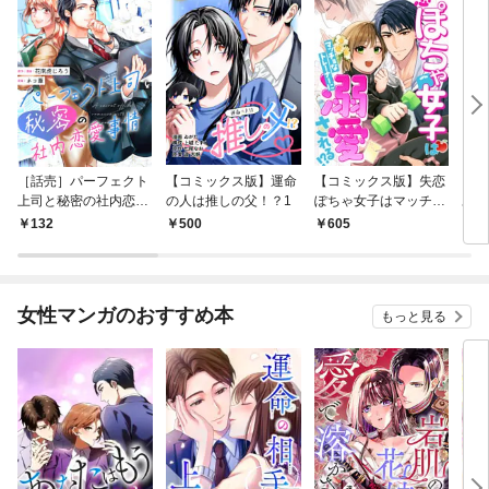
［話売］パーフェクト
【コミックス版】運命
【コミックス版】失恋
［話
上司と秘密の社内恋愛
の人は推しの父！？1
ぽちゃ女子はマッチョ
あな
事情1
なトレーナーに溺愛さ
ませ
132
500
605
1
れる！？1
女性マンガのおすすめ本
もっと見る