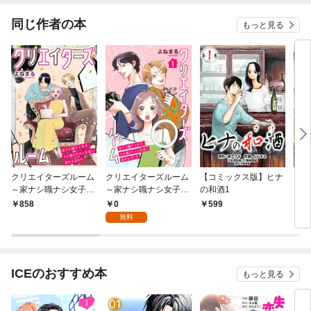
同じ作者の本
もっと見る
クリエイターズルーム
クリエイターズルーム
【コミックス版】ヒナ
［話
～家ナシ職ナシ女子、
～家ナシ職ナシ女子、
の和酒1
クセ強イケメン兄弟に
クセ強イケメン兄弟に
0
858
599
2
雇われました～【電子
雇われました～【単
無料
単行本】
話】 1
ICEのおすすめ本
もっと見る