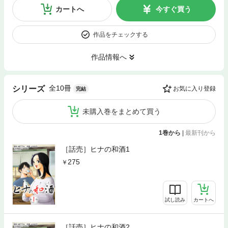
カートへ
今すぐ買う
作品をチェックする
作品情報へ
全10冊
シリーズ
お気に入り登録
完結
未購入巻をまとめて買う
1巻から
|
最新刊から
［話売］ヒナの和酒1
275
試し読み
カートへ
［話売］ヒナの和酒2