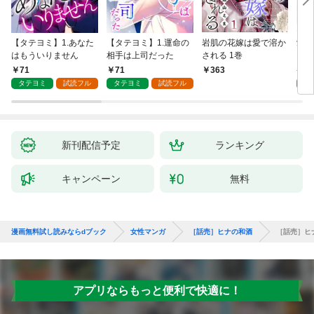
【タテヨミ】1.あなた
【タテヨミ】1.運命の
岩肌の花嫁は愛で溶か
愛し
はもういりません
相手は上司だった
される 1巻
い 
71
71
1
363
タテヨミ
試読フル
タテヨミ
試読フル
試
新刊配信予定
ランキング
キャンペーン
無料
漫画無料試し読みならdブック
女性マンガ
［話売］ヒナの和酒
［話売］ヒ
アプリならもっと便利で快適に！