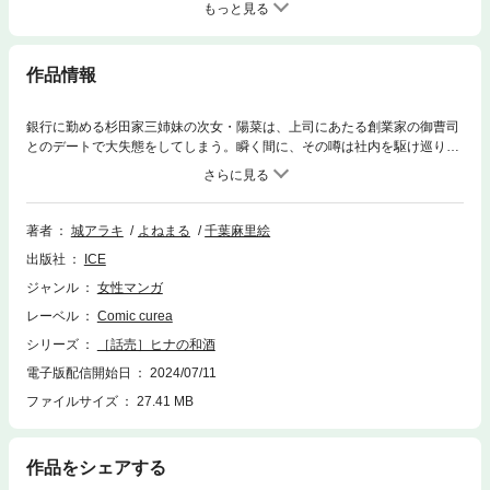
もっと見る
作品情報
銀行に勤める杉田家三姉妹の次女・陽菜は、上司にあたる創業家の御曹司
とのデートで大失態をしてしまう。瞬く間に、その噂は社内を駆け巡り、
辞職へと追い込まれる陽菜。失業した彼女が選んだ新しい人生は、かつて
祖父が営んだ居酒屋の復活。姉と三女、そして謎に満ちた隣人の協力を得
て、店の再興はなるのか…！
著者
城アラキ
よねまる
千葉麻里絵
出版社
ICE
ジャンル
女性マンガ
レーベル
Comic curea
シリーズ
［話売］ヒナの和酒
電子版配信開始日
2024/07/11
ファイルサイズ
27.41 MB
作品をシェアする