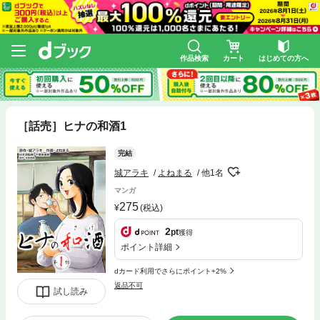
作品検索
カート
はじめての方へ
［話売］ヒナの和酒1
完結
城アラキ
よねまる
他1名
マンガ
275
(税込)
2
pt
獲得
ポイント詳細
dカード利用でさらにポイント+2%
返品不可
試し読み