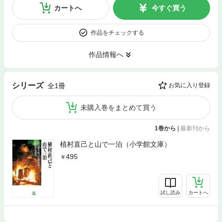
カートへ
今すぐ買う
作品をチェックする
作品情報へ
シリーズ
全1冊
お気に入り登録
未購入巻をまとめて買う
1巻から
|
最新刊から
植村直己と山で一泊（小学館文庫）
495
試し読み
カートへ