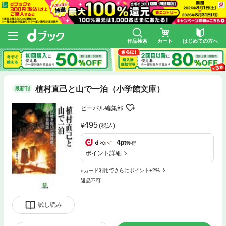
作品検索
カート
はじめての方へ
植村直己と山で一泊（小学館文庫）
最新刊
ビーパル編集部
495
(税込)
4
pt
獲得
ポイント詳細
dカード利用でさらにポイント+2%
返品不可
試し読み