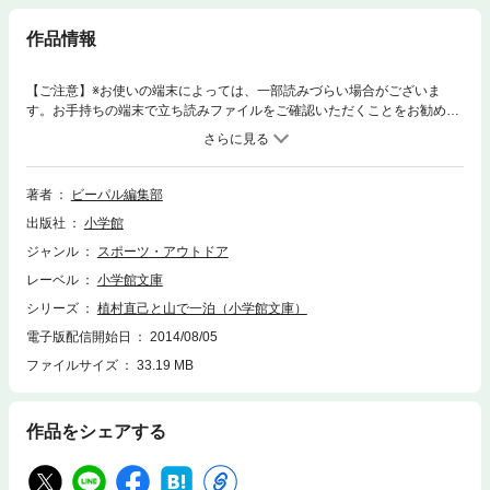
作品情報
【ご注意】※お使いの端末によっては、一部読みづらい場合がございま
す。お手持ちの端末で立ち読みファイルをご確認いただくことをお勧めし
ます。1983年5月8日、9日ビーパルのスタッフは植村直己と1泊2日のキャ
ンプをした。日本人初のエベレスト登頂をはじめ五大陸最高峰登頂、北極
圏1万2千キロ犬ゾリ走破、北極点単独到達などさまざまな偉業を達成した
冒険家は、つかの間の休みを心から楽しんだ。焚き火に顔を火照らせなが
著者
ビーパル編集部
ら、それらの冒険を振り返り、これからの夢を語った。翌年冬、マッキン
出版社
小学館
リーで消息を絶ってしまう彼にとって、これが最後の世間話になってしま
った。※この商品は紙の書籍のページを画像にした電子書籍です。文字サ
ジャンル
スポーツ・アウトドア
イズだけを拡大・縮小することはできませんので、予めご了承ください。
レーベル
小学館文庫
試し読みファイルにより、ご購入前にお手持ちの端末での表示をご確認く
ださい。
シリーズ
植村直己と山で一泊（小学館文庫）
電子版配信開始日
2014/08/05
ファイルサイズ
33.19 MB
作品をシェアする