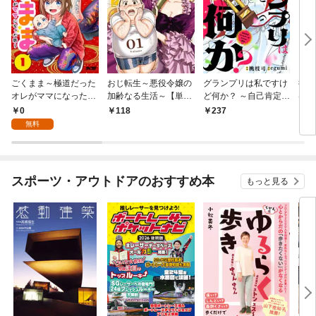
ごくまま～極道だった
おじ転生～悪役令嬢の
グランプリは私ですけ
後宮
オレがママになった話
加齢なる生活～【単
ど何か？ ～自己肯定モ
は謎
～【単話】（１）
話】（１）
ンスターのミスコン無
（１
0
118
237
2
双～【単話】（１）
無料
スポーツ・アウトドアのおすすめ本
もっと見る