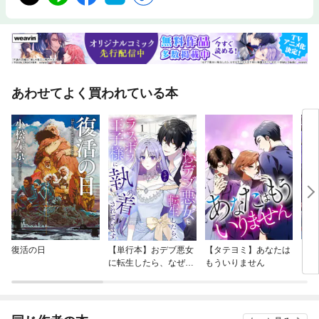
あわせてよく買われている本
復活の日
【単行本】おデブ悪女
【タテヨミ】あなたは
【タ
に転生したら、なぜか
もういりません
リ〜
ラスボス王子様に執着
されています