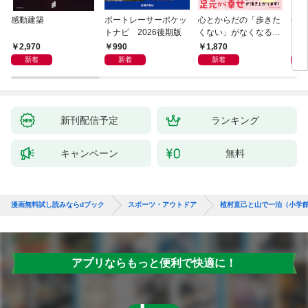
感動建築
ボートレーサーポケッ
心とからだの「歩きた
剣道
トナビ 2026後期版
くない」がなくなる
らせん流 ゆるらく歩
2,970
990
1,870
1,
き
新着
新着
新着
新刊配信予定
ランキング
キャンペーン
無料
漫画無料試し読みならdブック
スポーツ・アウトドア
植村直己と山で一泊（小学
アプリならもっと便利で快適に！