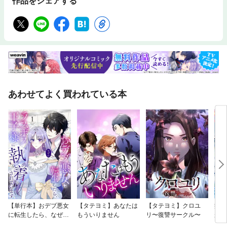
作品をシェアする
あわせてよく買われている本
【単行本】おデブ悪女
【タテヨミ】あなたは
【タテヨミ】クロユ
病弱
に転生したら、なぜか
もういりません
リ〜復讐サークル〜
が、
ラスボス王子様に執着
ぎて