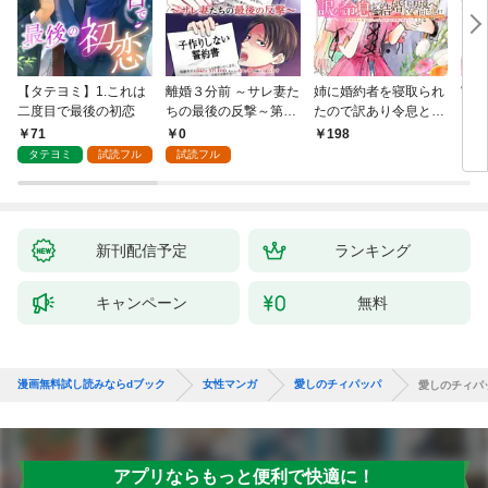
【タテヨミ】1.これは
離婚３分前 ～サレ妻た
姉に婚約者を寝取られ
実は
二度目で最後の初恋
ちの最後の反撃～第1
たので訳あり令息と結
した
話
婚して辺境へと向かい
から
71
0
198
2
ます ～苦労の先に待っ
（1
タテヨミ
試読フル
試読フル
ていたのは、まさかの
溺愛と幸せでした～
【分冊版】 1
新刊配信予定
ランキング
キャンペーン
無料
漫画無料試し読みならdブック
女性マンガ
愛しのチィパッパ
愛しのチィパ
アプリならもっと便利で快適に！