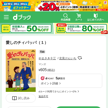
作品検索
カート
はじめての方へ
愛しのチィパッパ（１）
完結
やまさき十三
北見けんいち
マンガ
605
(税込)
5
pt
獲得
ポイント詳細
dカード利用でさらにポイント+2%
返品不可
試し読み