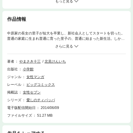
もっと見る
作品情報
中原家の長女の里子が短大を卒業し、新社会人としてスタートを切った。
普通の家庭に生まれ普通に育った里子の、普通に始まった新生活。しかし
父親の修三は平静を装いながらも里子のことが心配でたまらない。そんな
父親の心配をよそに、恋に友情、仕事に励む里子。新米OL里子と、頑固で
優しい父親・修三が繰り広げるハートウォーミング・ストーリー。 女性セ
ブンで連載され、1986年、高見知佳、植木等主演で映画化。待望の第1巻
著者
やまさき十三
北見けんいち
配信。
出版社
小学館
ジャンル
女性マンガ
レーベル
ビッグコミックス
掲載誌
女性セブン
シリーズ
愛しのチィパッパ
電子版配信開始日
2014/06/09
ファイルサイズ
51.27 MB