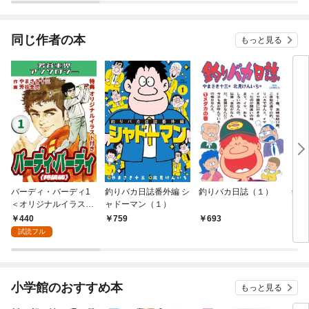
されています
たち
ね！
同じ作者の本
もっと見る
バーディ・バーディ1
釣りバカ日誌番外編 シ
釣りバカ日誌（１）
釣り
＜オリジナルイラスト
ャドーマン（１）
門編
付き特装版＞・芳谷圭
何故
440
759
693
8
児アンソロジー
～
試読フル
小学館のおすすめ本
もっと見る