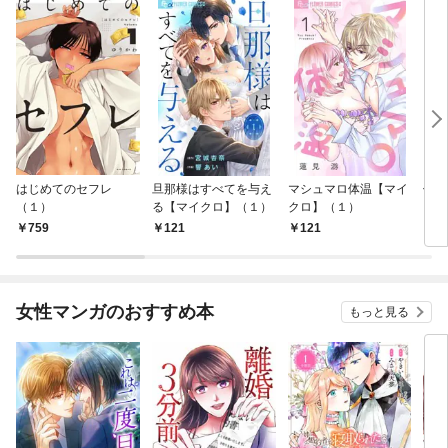
はじめてのセフレ
旦那様はすべてを与え
マシュマロ体温【マイ
信長
（１）
る【マイクロ】（１）
クロ】（１）
759
121
121
7
女性マンガのおすすめ本
もっと見る