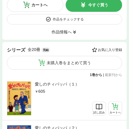
カートへ
今すぐ買う
作品をチェックする
作品情報へ
全20冊
シリーズ
お気に入り登録
完結
未購入巻をまとめて買う
1巻から
|
最新刊から
愛しのチィパッパ（１）
605
試し読み
カートへ
愛しのチィパッパ（２）