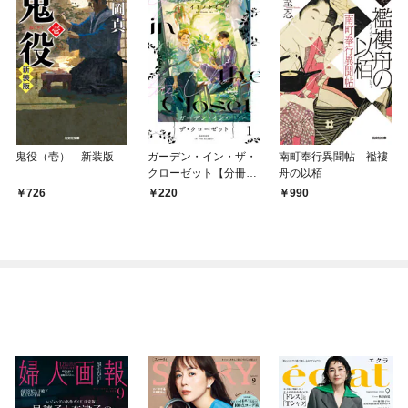
鬼役（壱） 新装版
ガーデン・イン・ザ・
南町奉行異聞帖 襤褸
クローゼット【分冊
舟の以栢
版】1
726
220
990