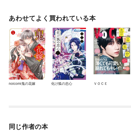
あわせてよく買われている本
noicomi鬼の花嫁
化け狐の忠心
ＶＯＣＥ
同じ作者の本