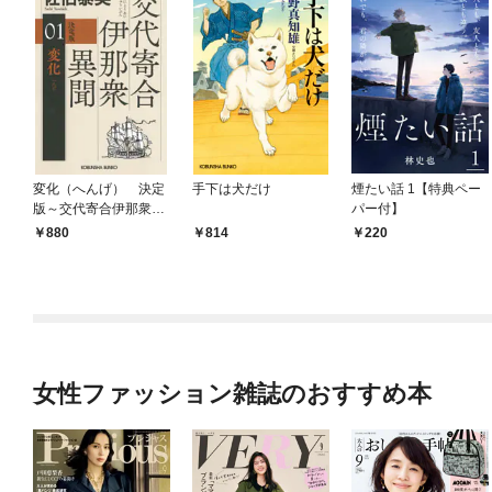
変化（へんげ） 決定
手下は犬だけ
煙たい話 1【特典ペー
版～交代寄合伊那衆異
パー付】
聞（1）～
880
814
220
女性ファッション雑誌のおすすめ本