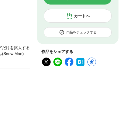
カートへ
作品をチェックする
字だけを拡大する
作品をシェアする
ow Man)の
賞！」。美容賢者
続できるような画
投資アイテムを
い・白髪バレな
トや毎日のシャ
ヘアケアをたっ
適！“ひんやり
ます。※デジタ
デジタル版からは