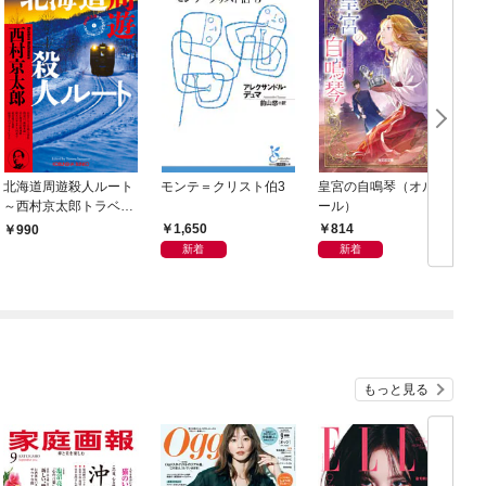
北海道周遊殺人ルート
モンテ＝クリスト伯3
皇宮の自鳴琴（オルゴ
～西村京太郎トラベル
ール）
ミステリー・セレクシ
1,650
814
990
ョン（1）～
新着
新着
もっと見る