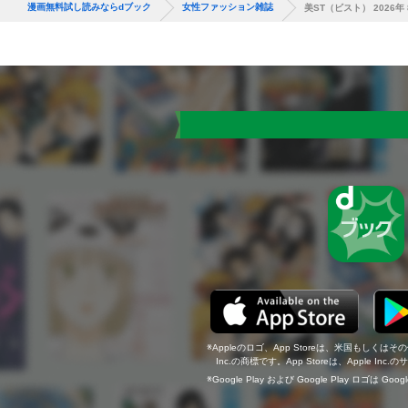
漫画無料試し読みならdブック
女性ファッション雑誌
美ST（ビスト） 2026年
Appleのロゴ、App Storeは、米国もしくはそ
Inc.の商標です。App Storeは、Apple In
Google Play および Google Play ロゴは Go