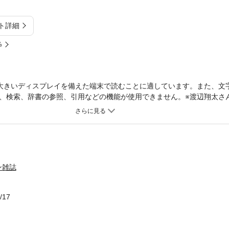
ト詳細
%
大きいディスプレイを備えた端末で読むことに適しています。また、文
検索、辞書の参照、引用などの機能が使用できません。※渡辺翔太さん(Sn
ません。大特集は「2026年上半期シミ・シワ・たるみベストコスメ大
めの新名品が決定！今この瞬間だけでなく、この先一生涯の美しさを持
イテムからヘア・ボディケアまで新アイテムが勢揃い。未来の自分への
んでください。次に、「湿度70％でも大人の髪はうねらない・抜けな
で最も髪に悩まされる梅雨と夏の到来です。髪質改善やストパー、カッ
奔走する人も多いのでは？快適に爽快に過ごすための、進化した最新の
ン雑誌
「＼緊急企画／その老け見え 眉と鼻が原因です」、「24時間ずーっと快
、「夏が始まる今こそ！ニオイケア」など、旬の情報盛り沢山でお届けし
一部異なる場合がございます。※デジタル版には付録は付きません。※
/17
います。※本誌の一切の無断転載および複写複製を禁止します。