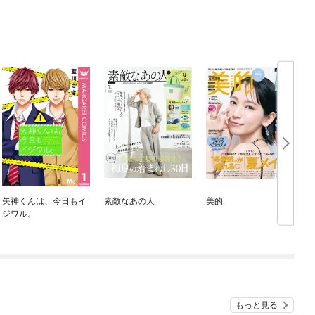
矢神くんは、今日もイ
素敵なあの人
美的
M
ジワル。
もっと見る