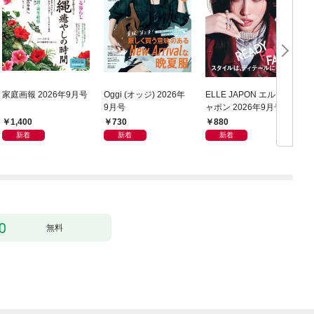
家庭画報 2026年9月号
Oggi (オッジ) 2026年
ELLE JAPON エル･ジ
2
9月号
ャポン 2026年9月号
1,400
730
880
新着
新着
新着
無料