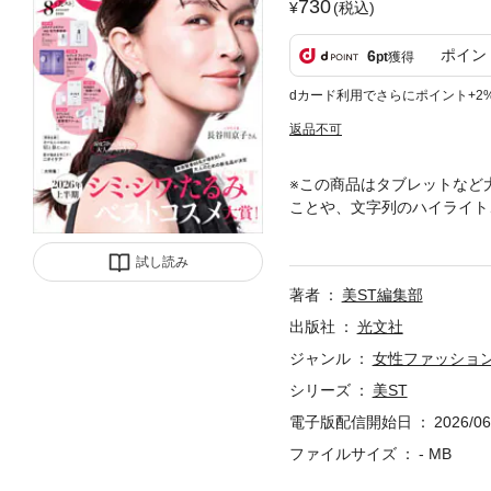
730
(税込)
ポイン
6
pt
獲得
dカード利用でさらにポイント+2
返品不可
※この商品はタブレットなど
ことや、文字列のハイライト、
インタビューは掲載しており
65名が導き出した大人のた
試し読み
期的なスキンケア、メークア
著者
美ST編集部
選んで、美しさの更新を楽し
い」。暑くてジメジメ…一年
出版社
光文社
ンプーの見直しなど、対策に
ジャンル
女性ファッショ
ぷりご紹介します。そのほか
シリーズ
美ST
コスメ”、はじめました。」
ル版は紙の雑誌と掲載内容が
電子版配信開始日
2026/06
応募できない懸賞などがござ
ファイルサイズ
- MB