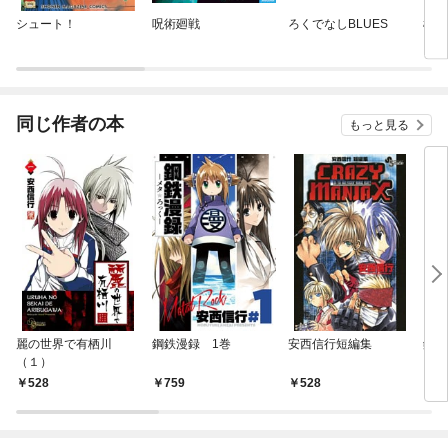
シュート！
呪術廻戦
ろくでなしBLUES
桃源
同じ作者の本
もっと見る
麗の世界で有栖川
鋼鉄漫録 1巻
安西信行短編集
鋼鉄
（１）
528
759
528
6