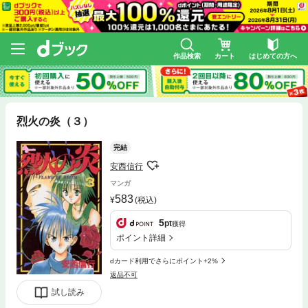
作品検索
カート
はじめての方へ
烈火の炎（３）
完結
安西信行
マンガ
583
(税込)
5
pt
獲得
ポイント詳細
dカード利用でさらにポイント+2%
返品不可
試し読み