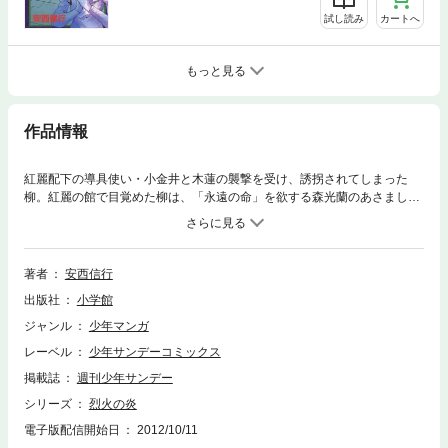
試し読み
カートへ
もっと見る
作品情報
紅麗配下の導具使い・小金井と木蓮の襲撃を受け、誘拐されてしまった
柳。紅麗の館で目覚めた柳は、「永遠の命」を欲する森光蘭のあさましい
陰謀を知ることになる。なんでも、森光蘭は「柳の治癒能力に『永遠の
命』へのヒントがある」と考えているらしいのだ。一方、病院のソファで
目覚めた烈火は、柳が誘拐されたことに気づいて…！？
著者
安西信行
出版社
小学館
ジャンル
少年マンガ
レーベル
少年サンデーコミックス
掲載誌
週刊少年サンデー
シリーズ
烈火の炎
電子版配信開始日
2012/10/11