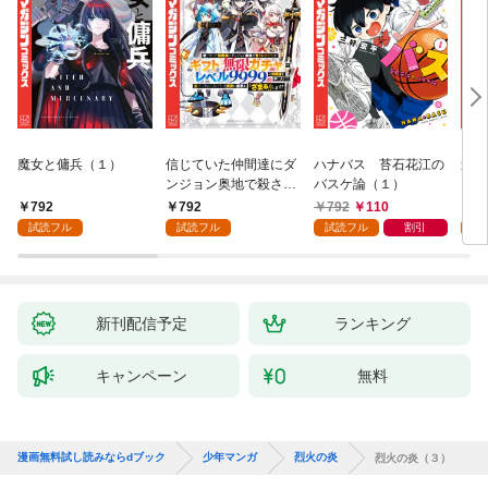
魔女と傭兵（１）
信じていた仲間達にダ
ハナバス 苔石花江の
追放
ンジョン奥地で殺され
バスケ論（１）
『自
かけたがギフト『無限
領地
792
792
792
110
7
ガチャ』でレベル９９
強の
試読フル
試読フル
試読フル
割引
試
９９の仲間達を手に入
～最
れて元パーティーメン
で始
バーと世界に復讐＆
拓ス
『ざまぁ！』します！
（１
（１）
新刊配信予定
ランキング
キャンペーン
無料
漫画無料試し読みならdブック
少年マンガ
烈火の炎
烈火の炎（３）