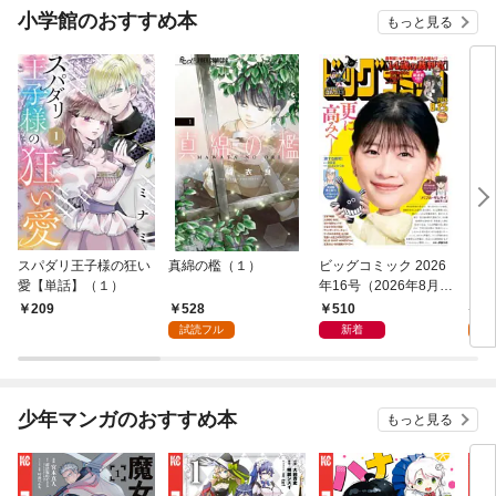
小学館のおすすめ本
もっと見る
スパダリ王子様の狂い
真綿の檻（１）
ビッグコミック 2026
こん
愛【単話】（１）
年16号（2026年8月7
（１
日発売）
528
510
5
209
試読フル
新着
試
少年マンガのおすすめ本
もっと見る