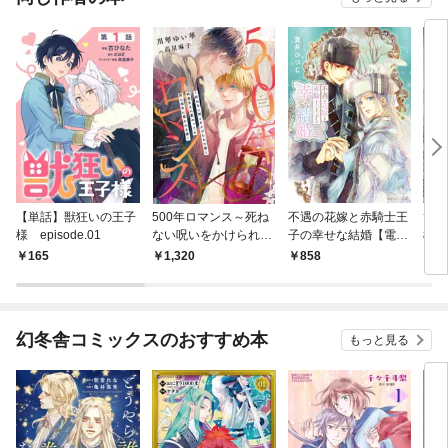
【単話】獣狂いの王子
500年ロマンス～死ね
不遇の花嫁と赤騎士王
ひと
様 episode.01
ない呪いをかけられた
子の幸せな結婚【電子
檻の
僕と何度生まれ変わっ
特別版】
う【
165
1,320
858
1,
ても同じ相手に惹かれ
ろし
る彼～
幻冬舎コミックスのおすすめ本
もっと見る