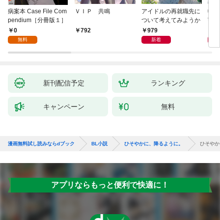
病案本 Case File Com
ＶＩＰ 共鳴
アイドルの再就職先に
転生
pendium［分冊版１］
ついて考えてみようか
寵姫
0
979
9
792
無料
新着
新刊配信予定
ランキング
キャンペーン
無料
漫画無料試し読みならdブック
BL小説
ひそやかに、降るように。
ひそやか
アプリならもっと便利で快適に！