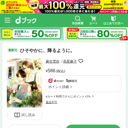
作品検索
カート
はじめての方へ
ひそやかに、降るように。
最新刊
麻生雪奈
高星麻子
586
(税込)
5
pt
獲得
ポイント詳細
dカード利用でさらにポイント+2%
返品不可
試し読み