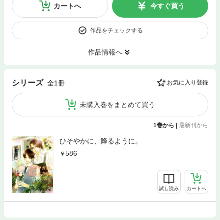
カートへ
今すぐ買う
作品をチェックする
作品情報へ
シリーズ
全1冊
お気に入り登録
未購入巻をまとめて買う
1巻から
|
最新刊から
ひそやかに、降るように。
586
試し読み
カートへ