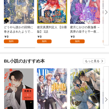
どうやら誰かの回帰に
後宮真贋判定人 【分冊
蜜月じかけの夜伽番 ～
美貌
巻き込まれたようです
版】 1話
異界の皇子と千一夜～
界で
【分冊版】 1話
【分冊版】 1話
たか
0
0
0
0
版】
無料
無料
無料
BL小説のおすすめ本
もっと見る