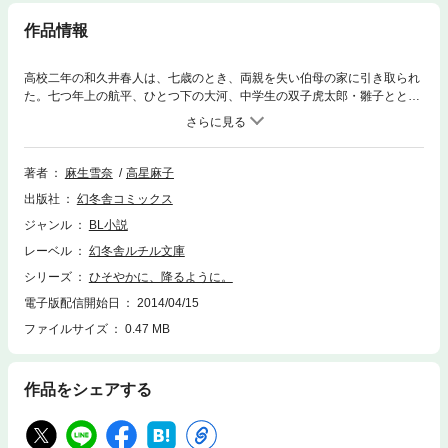
作品情報
高校二年の和久井春人は、七歳のとき、両親を失い伯母の家に引き取られ
た。七つ年上の航平、ひとつ下の大河、中学生の双子虎太郎・雛子ととも
に五人兄弟の次男として暮らし始めて十年、航平と出会ったときに生まれ
た気持ちはやがて恋へと育つ。そんなある日、告白した春人に、航平は
「カン違いだ」と諭すが、春人の想いは溢れ……!?
著者
麻生雪奈
高星麻子
出版社
幻冬舎コミックス
ジャンル
BL小説
レーベル
幻冬舎ルチル文庫
シリーズ
ひそやかに、降るように。
電子版配信開始日
2014/04/15
ファイルサイズ
0.47 MB
作品をシェアする