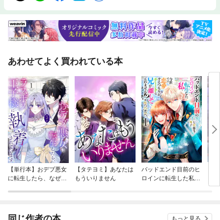
あわせてよく買われている本
【単行本】おデブ悪女
【タテヨミ】あなたは
バッドエンド目前のヒ
【タ
に転生したら、なぜか
もういりません
ロインに転生した私、
リ〜
ラスボス王子様に執着
今世では恋愛するつも
されています
りがチートな兄が離し
てくれません！？@C
OMIC
同じ作者の本
もっと見る