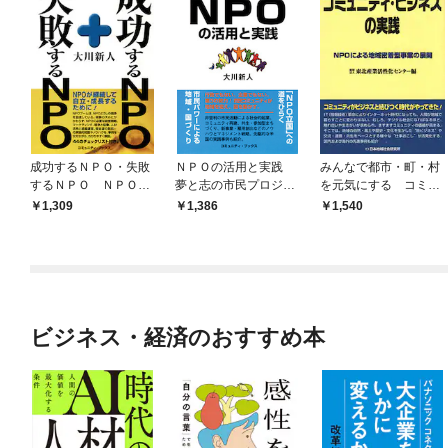
成功するＮＰＯ・失敗
ＮＰＯの活用と実践
みんなで都市・町・村
するＮＰＯ ＮＰＯ持
夢と志の市民プロジェ
を元気にする コミュ
続発展のマネジメント
クトおこし！
ニティ・ビジネスの実
1,309
1,386
1,540
学習
践 ＮＰＯによる地域
密着型事業の展開
ビジネス・経済のおすすめ本