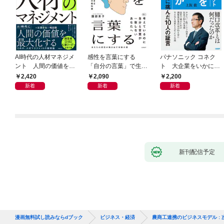
AI時代の人材マネジメ
感性を言葉にする
パナソニック コネク
ント 人間の価値を最
「自分の言葉」で生き
ト 大企業をいかに変
大化する条件
るための教科書
えるか
2,420
2,090
2,200
新着
新着
新着
新刊配信予定
漫画無料試し読みならdブック
ビジネス・経済
農商工連携のビジネスモデル :