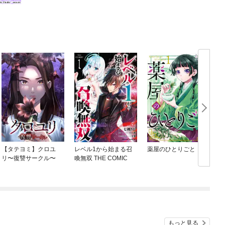
【タテヨミ】クロユ
レベル1から始まる召
薬屋のひとりごと
リ〜復讐サークル〜
喚無双 THE COMIC
もっと見る