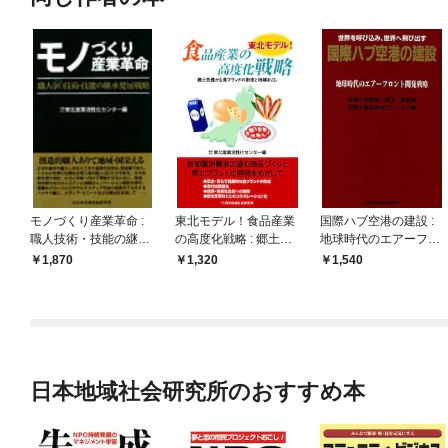
モノづくり産業革命 :
東北モデル！食品産業
国際ハブ空港の建設 :
職人技術・技能の継承
の高度化戦略 : 郷土色
地球時代のエアーフロ
発展戦略
豊かな食ブランドの創
ント開発戦略
1,870
1,320
1,540
造と地域おこし
日本地域社会研究所のおすすめ本