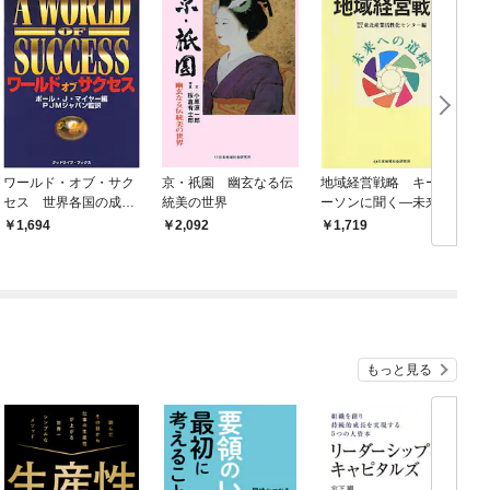
ワールド・オブ・サク
京・祇園 幽玄なる伝
地域経営戦略 キーパ
セス 世界各国の成功
統美の世界
ーソンに聞く―未来へ
者たちの物語
の道標
1,694
2,092
1,719
もっと見る