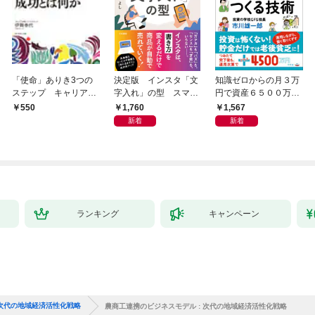
「使命」ありき3つの
決定版 インスタ「文
知識ゼロからの月３万
ステップ キャリアの
字入れ」の型 スマホ
円で資産６５００万円
成功とは何か
１画面で心をつかむ
つくる技術
1,760
1,567
550
「言葉のテンプレー
新着
新着
ト」
ランキング
キャンペーン
 次代の地域経済活性化戦略
農商工連携のビジネスモデル : 次代の地域経済活性化戦略