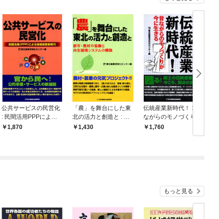
公共サービスの民営化
「農」を舞台にした東
伝統産業新時代！ : 昔
: 民間活用PPPによる
北の活力と創造と : 都
ながらのモノづくりが
い
地域経営新時代
市・農村の協働と共生
今に生きる
1,870
1,430
1,760
循環システムの構築
もっと見る