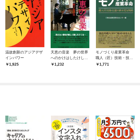
温故創新のアジアデザ
天恵の音楽 夢の世界
モノづくり産業革命
インパワー
へのかけはしたけしの
職人（匠）技術・技能
輝ける音色
の継承発展戦略
1,925
1,232
1,771