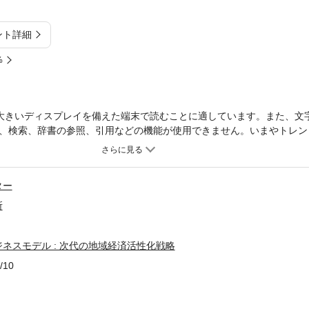
ント詳細
%
大きいディスプレイを備えた端末で読むことに適しています。また、文
、検索、辞書の参照、引用などの機能が使用できません。いまやトレン
な商品やサービスを生み、地域産業を活性化する。行政や金融・住民な
小商工業のコラボ・ビジネスが、これからの地域新時代を切り拓く。
ター
所
ネスモデル : 次代の地域経済活性化戦略
/10