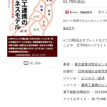
1,760
(税込)
ポイ
16
pt
獲得
dカード利用でさらにポイント+2
返品不可
※この商品はタブレットなど
ことや、文字列のハイライト
のコラボレーションが、新た
一体となった農林水産業と中
試し読み
著者
東北産業活性化セン
出版社
日本地域社会研究
ジャンル
ビジネス・経済
シリーズ
農商工連携のビジ
電子版配信開始日
2013/09
ファイルサイズ
36.79 MB