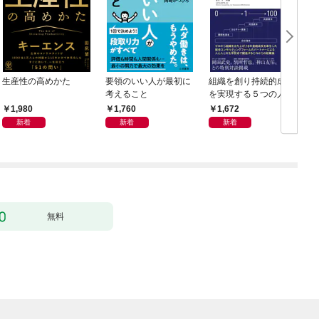
生産性の高めかた
要領のいい人が最初に
組織を創り持続的成長
考えること
を実現する５つの人資
本 リーダーシップ・
1,980
1,760
1,672
キャピタルズ
新着
新着
新着
無料