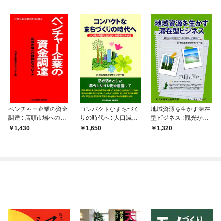
ベンチャー企業の資金
コンパクトなまちづく
地域資源を生かす滞在
調達 : 店頭市場への積
りの時代へ : 人口減少
型ビジネス : 観光から
極的アプローチ
高齢社会における都市
定住まで！都市住民と
1,430
1,650
1,320
のあり方
の縁結び