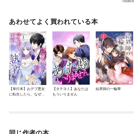
あわせてよく買われている本
【単行本】おデブ悪女
【タテヨミ】あなたは
結界師の一輪華
に転生したら、なぜか
もういりません
ラスボス王子様に執着
されています
同じ作者の本