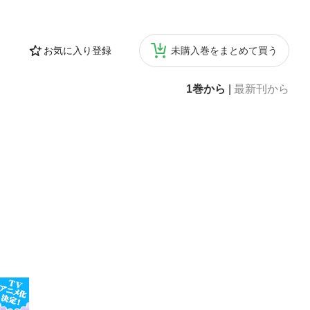
お気に入り登録
未購入巻をまとめて買う
1巻から
|
最新刊から