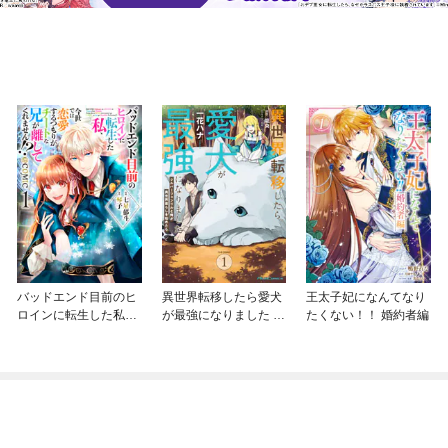
バッドエンド目前のヒ
異世界転移したら愛犬
王太子妃になんてなり
ロインに転生した私、
が最強になりました ～
たくない！！ 婚約者編
今世では恋愛するつも
シルバーフェンリルと
りがチートな兄が離し
俺が異世界暮らしを始
てくれません！？@C
めたら～ THE COMIC
OMIC