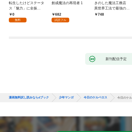
転生したけどステータ
創成魔法の再現者 1
きのした魔法工務店
ス「魅力」に全振
異世界工法で最強の家
り！？(1)
づくりを（コミック）
0
682
748
１
無料
試読フル
新刊配信予定
漫画無料試し読みならdブック
少年マンガ
今日のケルベロス
今日のケル