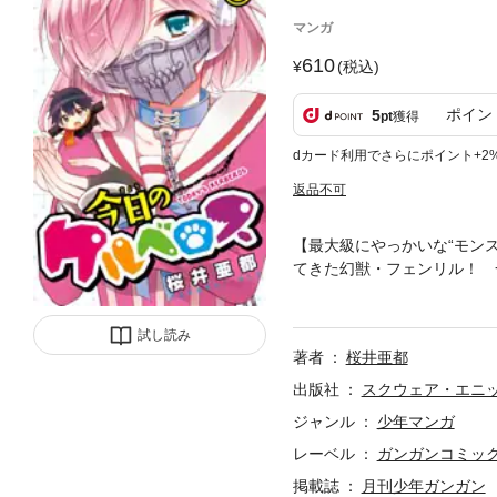
マンガ
610
(税込)
ポイン
5
pt
獲得
dカード利用でさらにポイント+2
返品不可
【最大級にやっかいな“モンス
てきた幻獣・フェンリル！ 
ロス達の日常にかつてない“嵐”がやっ
試し読み
著者
桜井亜都
出版社
スクウェア・エニ
ジャンル
少年マンガ
レーベル
ガンガンコミッ
掲載誌
月刊少年ガンガン