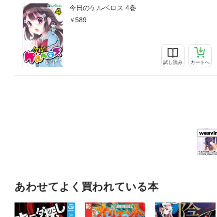
今日のケルベロス 4巻
589
試し読み
カートへ
あわせてよく買われている本