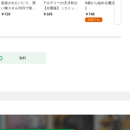
追放されたパシリ、買
アカデミーの天才剣士
8歳から始める魔法学
い物スキルSSSで装備
【分冊版】（コミッ
1
無双 ～買ったモノを
ク） １話【フルカラ
748
720
165
超強化して最強パーテ
ー】
試読フル
ィー目指します～【単
行本版】 1巻
無料