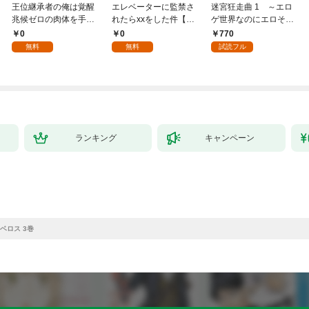
王位継承者の俺は覚醒
エレベーターに監禁さ
迷宮狂走曲 1 ～エロ
兆候ゼロの肉体を手に
れたらxxをした件【全
ゲ世界なのにエロそっ
入れて自由を謳歌す
年齢版】(1)
ちのけでひたすら最強
0
0
770
る。1
を目指すモブ転生者～
無料
無料
試読フル
ランキング
キャンペーン
ベロス 3巻