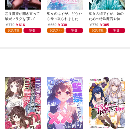
悪役貴族が開き直って
聖女のはずが、どうや
聖女の姉ですが、妹の
破滅フラグを“実力”で
ら乗っ取られました 1
ための特殊魔石や特殊
叩き折っていたら、い
巻
薬草の採取をやめた
770
616
660
330
770
385
つの間にかヒロイン達
ら、隣国の魔術師様の
試読増量
割引
試読フル
割引
試読増量
割引
から英雄視されるよう
元で幸せになりまし
になった件（コミッ
た！（コミック） 1巻
ク） 1巻