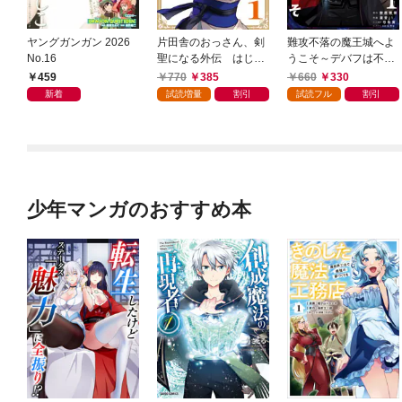
ヤングガンガン 2026
片田舎のおっさん、剣
難攻不落の魔王城へよ
No.16
聖になる外伝 はじま
うこそ～デバフは不要
りの魔法剣士 1巻
と勇者パーティーを追
459
770
385
660
330
い出された黒魔導士、
新着
試読増量
割引
試読フル
割引
魔王軍の最高幹部に迎
えられる～ １巻
少年マンガのおすすめ本