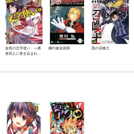
金色の文字使い —勇
鋼の錬金術師
黒の召喚士
者四人に巻き込まれた
ユニークチート—