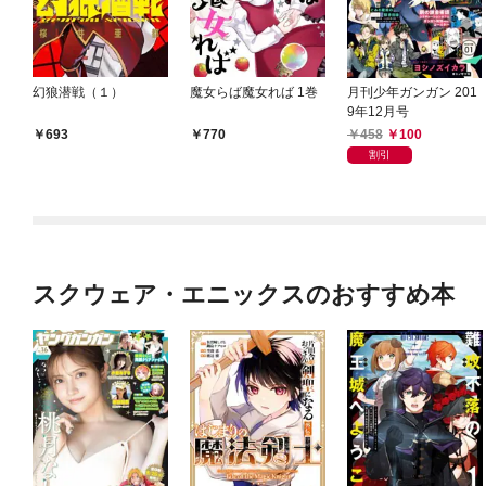
幻狼潜戦（１）
魔女らば魔女れば 1巻
月刊少年ガンガン 201
9年12月号
458
100
693
770
割引
スクウェア・エニックスのおすすめ本