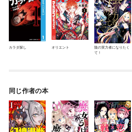
カラダ探し
オリエント
陰の実力者になりたく
て！
同じ作者の本