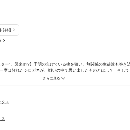
ト詳細
%
ター”、襲来!!??】千明の欠けている魂を狙い、無関係の生徒達も巻き
一度は敗れたシロガネが、戦いの中で思い出したものとは…？ そして
て来る!!?(C)2014 Ato Sakurai
ックス
クス