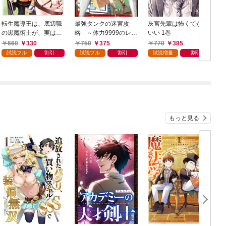
転生魔導王は、底辺職
最強タンクの迷宮攻
灰宮先輩は怖くてかわ
の黒魔術士が、実は最
略 ～体力9999のレア
いい 1巻
強職だと知っている 1
スキル持ちタンク、勇
660
330
750
375
770
385
巻
者パーティーを追放さ
試読フル
割引
試読フル
割引
試読増量
割引
れる～ 1巻
もっと見る