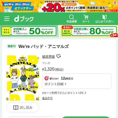
作品検索
カート
はじめての方へ
We’re バッド・アニマルズ
最新刊
猪原秀陽
マンガ
1,320
(税込)
12
pt
獲得
ポイント詳細
dカード利用でさらにポイント+2%
返品不可
試し読み