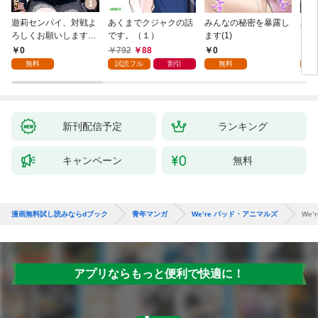
遊莉センパイ、対戦よ
あくまでクジャクの話
みんなの秘密を暴露し
異世
ろしくお願いします。
です。（１）
ます(1)
1
0
792
88
0
7
無料
試読フル
割引
無料
試
新刊配信予定
ランキング
キャンペーン
無料
漫画無料試し読みならdブック
青年マンガ
We’re バッド・アニマルズ
We
アプリならもっと便利で快適に！