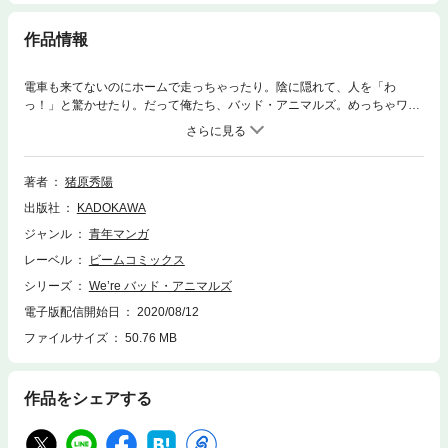
作品情報
電車も来てないのにホームで走っちゃったり。陰に隠れて、人を「わ
っ！」と驚かせたり。だって俺たち、バッド・アニマルズ。めっちゃワル
いんだ。イタズラ大好きな動物三人組が贈る、優しくて愛おしいフルカラ
ーコミックス。ウェブ掲載分に大幅な描き下ろしを加えて、待望の単行本
化。●著者・猪原秀陽@inoharahideharu
著者
猪原秀陽
出版社
KADOKAWA
ジャンル
青年マンガ
レーベル
ビームコミックス
シリーズ
We’re バッド・アニマルズ
電子版配信開始日
2020/08/12
ファイルサイズ
50.76 MB
作品をシェアする