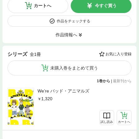
カートへ
今すぐ買う
作品をチェックする
作品情報へ
シリーズ
全1冊
お気に入り登録
未購入巻をまとめて買う
1巻から
|
最新刊から
We’re バッド・アニマルズ
1,320
試し読み
カートへ