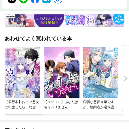
あわせてよく買われている本
【単行本】おデブ悪女
【タテヨミ】あなたは
病弱な悪役令嬢です
妹は
に転生したら、なぜか
もういりません
が、婚約者が過保護す
ラスボス王子様に執着
ぎて逃げ出したい(私
されています
たち犬猿の仲でしたよ
ね！？)