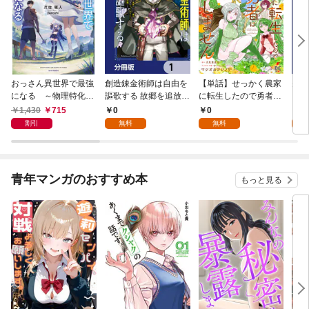
おっさん異世界で最強
創造錬金術師は自由を
【単話】せっかく農家
夫は
になる ～物理特化の
謳歌する 故郷を追放さ
に転生したので勇者は
【分
覚醒者～
れたら、魔王のお膝元
目指しません【第1
1,430
715
0
0
0
で超絶効果のマジック
話】
割引
無料
無料
アイテム作り放題にな
りました【分冊版】
1
青年マンガのおすすめ本
もっと見る