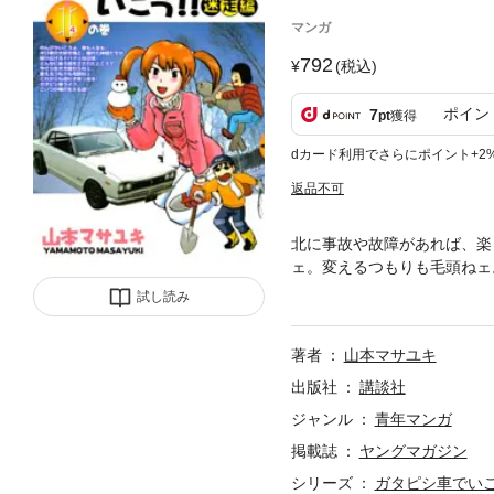
マンガ
792
(税込)
ポイン
7
pt
獲得
dカード利用でさらにポイント+2
返品不可
北に事故や故障があれば、楽
ェ。変えるつもりも毛頭ねェ
あんな人こんな人。皆、自分
試し読み
事各種に加え、PS2ソフト「
著者
山本マサユキ
出版社
講談社
ジャンル
青年マンガ
掲載誌
ヤングマガジン
シリーズ
ガタピシ車でい