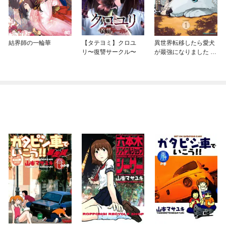
結界師の一輪華
【タテヨミ】クロユ
異世界転移したら愛犬
リ〜復讐サークル〜
が最強になりました ～
シルバーフェンリルと
俺が異世界暮らしを始
めたら～ THE COMIC