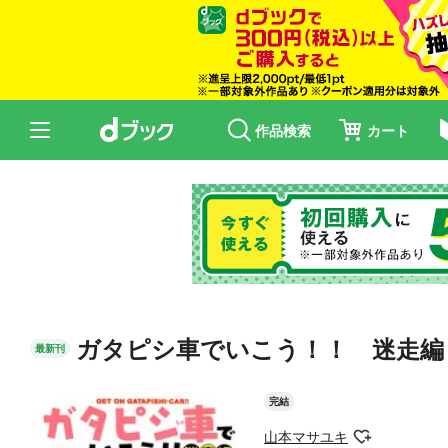
作品検索
カート
ガタピシ車でいこう！！ 迷走編
最新刊
完結
山本マサユキ