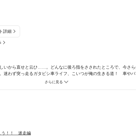
ト詳細
%
しいから直せと云ひ……。どんなに後ろ指をさされたところで、今さら
。迷わず突っ走るガタピシ車ライフ、こいつが俺の生きる道！ 車やバ
の道を突っ走り、迷走編完結！ 今回も大充実の大盛りおまけは、恒例
GRAN TURISMO 4」をリアル体感したドイツ紀行！
こう！！ 迷走編