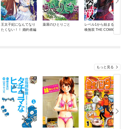
王太子妃になんてなり
薬屋のひとりごと
レベル1から始まる召
たくない！！ 婚約者編
喚無双 THE COMIC
ね
もっと見る