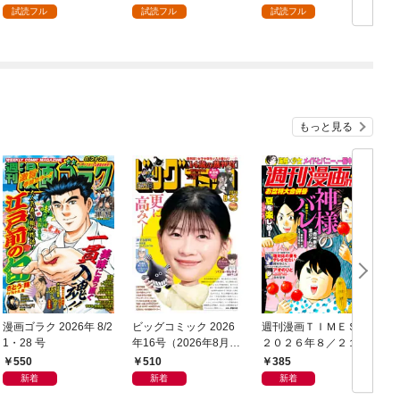
試読フル
試読フル
試読フル
もっと見る
漫画ゴラク 2026年 8/2
ビッグコミック 2026
週刊漫画ＴＩＭＥＳ
1・28 号
年16号（2026年8月7
２０２６年８／２１・
日発売）
２８合併号
550
510
385
新着
新着
新着