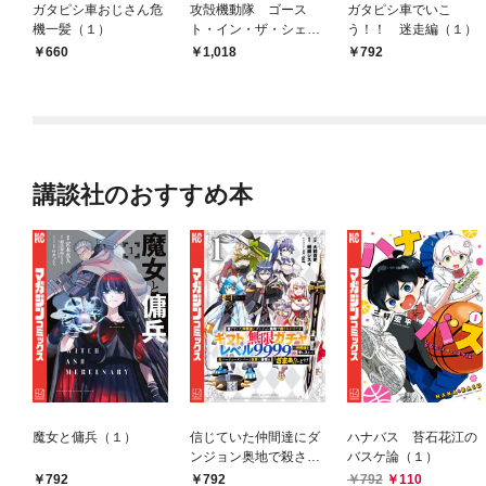
ガタピシ車おじさん危
攻殻機動隊 ゴース
ガタピシ車でいこ
機一髪（１）
ト・イン・ザ・シェ
う！！ 迷走編（１）
ル コミックトリビュ
660
1,018
792
ート
講談社のおすすめ本
魔女と傭兵（１）
信じていた仲間達にダ
ハナバス 苔石花江の
ンジョン奥地で殺され
バスケ論（１）
かけたがギフト『無限
792
792
792
110