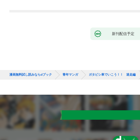
新刊配信予定
漫画無料試し読みならdブック
青年マンガ
ガタピシ車でいこう！！ 迷走編