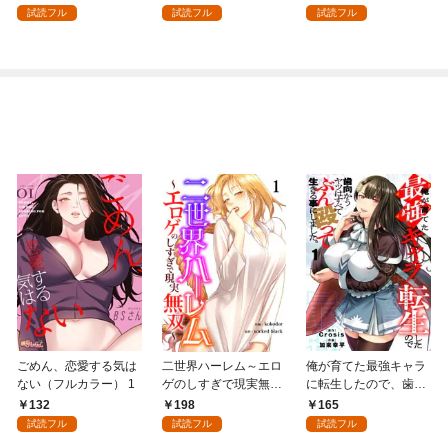
強の村を作ってしまう
試読フル
試読フル
試読フル
～最強クラフトスキル
で始める、楽々領地開
拓スローライフ～
（１）
ごめん、恋愛する気は
二世界ハーレム～エロ
俺が育てた最強キャラ
ない（フルカラー） 1
ゲのしすぎで現実無双
に転生したので、歯向
～１
かうヤツはすべてぶん
132
198
165
殴って生きる事にしま
試読フル
試読フル
試読フル
した。１