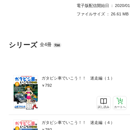
電子版配信開始日
2020/01
ファイルサイズ
26.61 MB
シリーズ
全4冊
完結
ガタピシ車でいこう！！ 迷走編（１）
792
試し読み
カートへ
ガタピシ車でいこう！！ 迷走編（４）
792