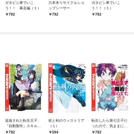
ガタピシ車でいこ
六本木リサイクルショ
ガタピシ車でいこ
う！！ 暴走編（１）
ップシーサー
う！！（１）
792
792
792
追放された転生王子、
杖と剣のウィストリア
転生したら第七王子だ
『自動製作』スキルで
（１）
ったので、気ままに魔
領地を爆速で開拓し最
術を極めます（１）
792
594
792