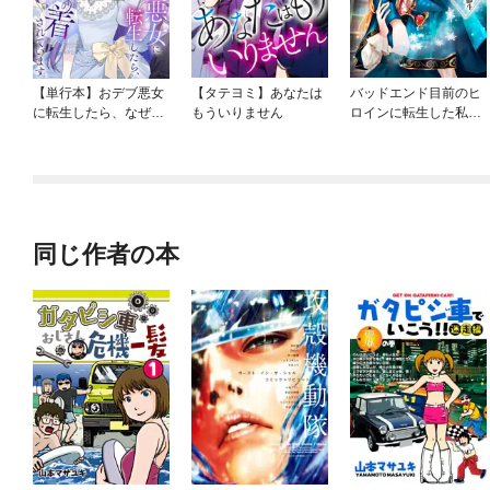
【単行本】おデブ悪女
【タテヨミ】あなたは
バッドエンド目前のヒ
に転生したら、なぜか
もういりません
ロインに転生した私、
ラスボス王子様に執着
今世では恋愛するつも
されています
りがチートな兄が離し
てくれません！？@C
OMIC
同じ作者の本