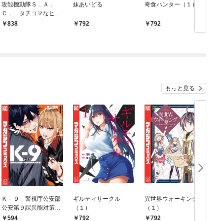
攻殻機動隊Ｓ．Ａ．
妹あいどる
奇食ハンター（１）
Ｃ． タチコマなヒビ
（１）
838
792
792
もっと見る
Ｋ－９ 警視庁公安部
ギルティサークル
異世界ウォーキング
公安第９課異能対策係
（１）
（１）
（１）
594
792
792