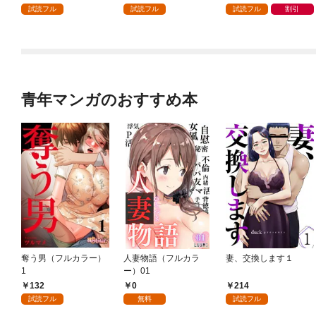
ガチャ』でレベル９９
試読フル
試読フル
試読フル
割引
９９の仲間達を手に入
れて元パーティーメン
バーと世界に復讐＆
『ざまぁ！』します！
（１）
青年マンガのおすすめ本
奪う男（フルカラー）
人妻物語（フルカラ
妻、交換します１
1
ー）01
132
0
214
試読フル
無料
試読フル