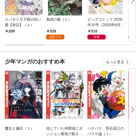
スパダリ王子様の狂い
真綿の檻（１）
ビッグコミック 2026
こん
愛【単話】（１）
年16号（2026年8月7
（１
日発売）
528
510
5
209
試読フル
新着
試
少年マンガのおすすめ本
もっと見る
魔女と傭兵（１）
信じていた仲間達にダ
ハナバス 苔石花江の
追放
ンジョン奥地で殺され
バスケ論（１）
『自