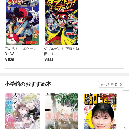
究めろ！！ ポケモン
ダブルデカ！ 正義と時
B・W
夜（１）
528
583
小学館のおすすめ本
もっと見る