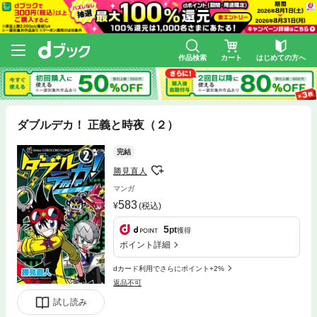
作品検索
カート
はじめての方へ
ダブルデカ！ 正義と時夜（２）
完結
勝見直人
マンガ
583
(税込)
5
pt
獲得
ポイント詳細
dカード利用でさらにポイント+2%
返品不可
試し読み