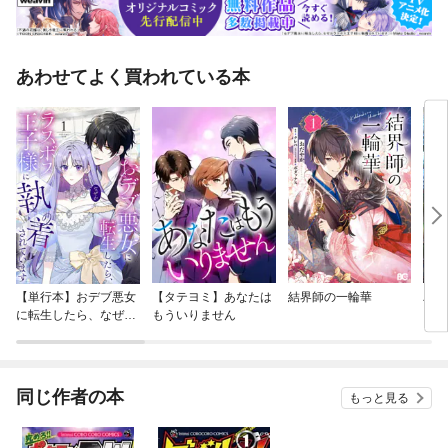
あわせてよく買われている本
【単行本】おデブ悪女
【タテヨミ】あなたは
結界師の一輪華
バッ
に転生したら、なぜか
もういりません
ロイ
ラスボス王子様に執着
今世
されています
りが
てく
OMI
同じ作者の本
もっと見る