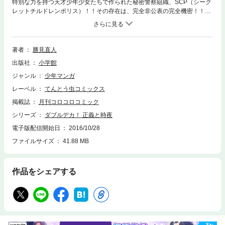
特別な力を持つ天才少年少女たちで作られた秘密警察組織、SCP（シーク
レットチルドレンポリス）！！その存在は、完全非公表の完全機密！！そ
んなSCPの一員、正義と時夜の小学生ダブルデカコンビに、新メンバーが
やってきた！！ それは…「犬」？？？？ただの犬だと思っていた正義た
ちだが、その正体は、驚きの能力を持つ特殊警察犬「SDP（シークレット
ドッグポリス）」だった！！新メンバーも加入で、さらに大活躍のダブル
著者
勝見直人
デカ、待望の第2巻！
出版社
小学館
ジャンル
少年マンガ
レーベル
てんとう虫コミックス
掲載誌
月刊コロコロコミック
シリーズ
ダブルデカ！ 正義と時夜
電子版配信開始日
2016/10/28
ファイルサイズ
41.88 MB
作品をシェアする