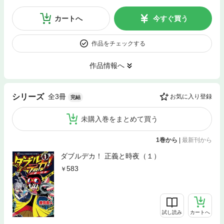
カートへ
今すぐ買う
作品をチェックする
作品情報へ
全3冊
シリーズ
お気に入り登録
完結
未購入巻をまとめて買う
1巻から
|
最新刊から
ダブルデカ！ 正義と時夜（１）
583
試し読み
カートへ