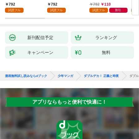
かけたがギフト『無限
領地
792
792
792
110
7
ガチャ』でレベル９９
強の
試読フル
試読フル
試読フル
割引
試
９９の仲間達を手に入
～最
れて元パーティーメン
で始
バーと世界に復讐＆
拓ス
『ざまぁ！』します！
（１
（１）
新刊配信予定
ランキング
キャンペーン
無料
漫画無料試し読みならdブック
少年マンガ
ダブルデカ！ 正義と時夜
ダブル
アプリならもっと便利で快適に！