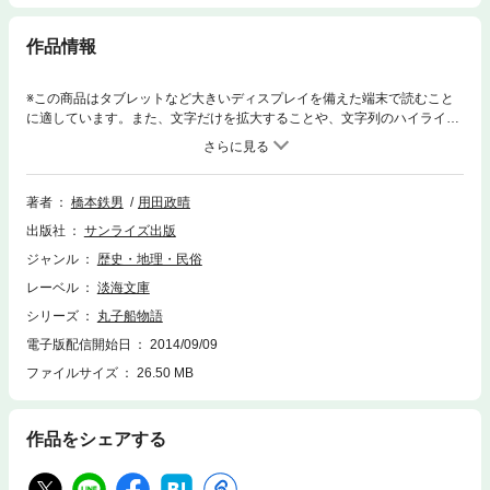
作品情報
※この商品はタブレットなど大きいディスプレイを備えた端末で読むこと
に適しています。また、文字だけを拡大することや、文字列のハイライ
ト、検索、辞書の参照、引用などの機能が使用できません。民俗文化財保
護を訴え続けた琵琶湖漁労研究者の最後の琵琶湖民俗論。琵琶湖の水運を
支えた丸子船に関する著者の文章を一括収録。
著者
橋本鉄男
用田政晴
出版社
サンライズ出版
ジャンル
歴史・地理・民俗
レーベル
淡海文庫
シリーズ
丸子船物語
電子版配信開始日
2014/09/09
ファイルサイズ
26.50 MB
作品をシェアする