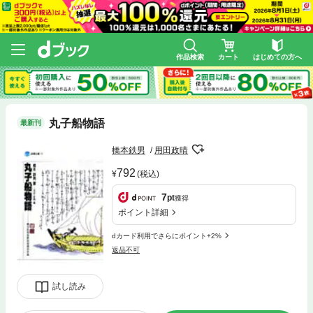
作品検索
カート
はじめての方へ
丸子船物語
最新刊
橋本鉄男
用田政晴
792
(税込)
7
pt
獲得
ポイント詳細
dカード利用でさらにポイント+2%
返品不可
試し読み