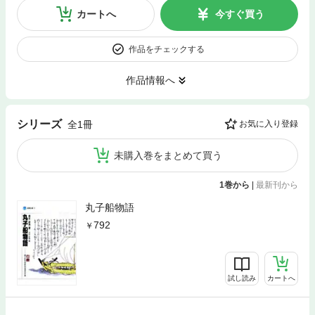
カートへ
今すぐ買う
作品をチェックする
作品情報へ
シリーズ
全1冊
お気に入り登録
未購入巻をまとめて買う
1巻から
|
最新刊から
丸子船物語
792
試し読み
カートへ