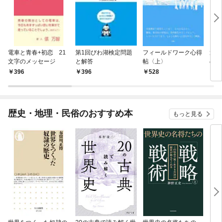
電車と青春+初恋 21
第1回びわ湖検定問題
フィールドワーク心得
近江
文字のメッセージ
と解答
帖〈上〉
の幸
商人
396
396
528
7
歴史・地理・民俗のおすすめ本
もっと見る