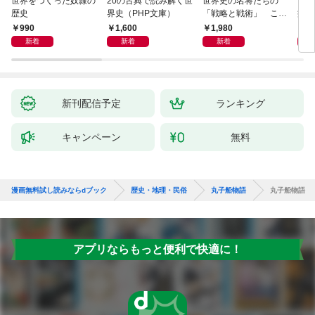
世界をつくった奴隷の
20の古典で読み解く世
世界史の名将たちの
日本
歴史
界史（PHP文庫）
「戦略と戦術」 この
痛い
社会で賢く生きる方法
990
1,600
1,980
9
は歴史が教えてくれる
新着
新着
新着
新刊配信予定
ランキング
キャンペーン
無料
漫画無料試し読みならdブック
歴史・地理・民俗
丸子船物語
丸子船物語
アプリならもっと便利で快適に！