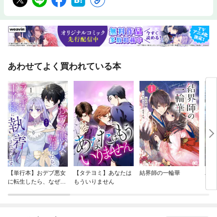
あわせてよく買われている本
【単行本】おデブ悪女
【タテヨミ】あなたは
結界師の一輪華
バッ
に転生したら、なぜか
もういりません
ロイ
ラスボス王子様に執着
今世
されています
りが
てく
OMI