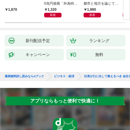
0兆円規模「外為特
都市と地方を論じてみ
会」が生まれた謎
よう
1,320
1,980
5,
1,870
新着
新着
新刊配信予定
ランキング
キャンペーン
無料
漫画無料試し読みならdブック
ビジネス・経済
社長が口に出して教えるべき 会社
アプリならもっと便利で快適に！