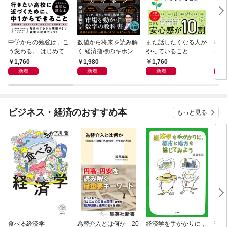
中学からの勉強は、こ
数値から将来を読み解
また話したくなる人が
83
う変わる。 はじめての
く 経済指標のキホン
やっていること
事
自学自習のキホン
1,760
1,980
1,760
1,
新着
新着
新着
ビジネス・経済のおすすめ本
もっと見る
食べる経済学
為替介入とは何か 20
経済学を手がかりに，
研究