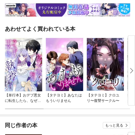
あわせてよく買われている本
【単行本】おデブ悪女
【タテヨミ】あなたは
【タテヨミ】クロユ
病弱
に転生したら、なぜか
もういりません
リ〜復讐サークル〜
が、
ラスボス王子様に執着
ぎて
されています
たち
ね！
同じ作者の本
もっと見る