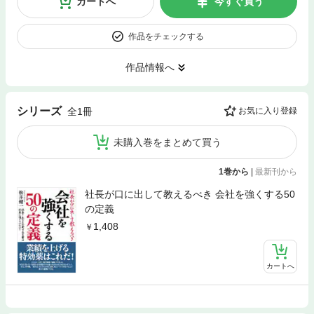
カートへ
今すぐ買う
作品をチェックする
作品情報へ
シリーズ
全1冊
お気に入り登録
未購入巻をまとめて買う
1巻から
|
最新刊から
社長が口に出して教えるべき 会社を強くする50
の定義
1,408
カートへ