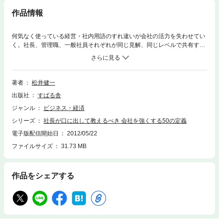
作品情報
何気なく使っている経営・社内用語のすれ違いが会社の活力を失わせてい
く。社長、管理職、一般社員それぞれが同じ見解、同じレベルで共有する
ことで意識レベルを高め、目標を達成できる。重要な50の経営用語の定義
を解説。
著者
松井健一
出版社
すばる舎
ジャンル
ビジネス・経済
シリーズ
社長が口に出して教えるべき 会社を強くする50の定義
電子版配信開始日
2012/05/22
ファイルサイズ
31.73 MB
作品をシェアする