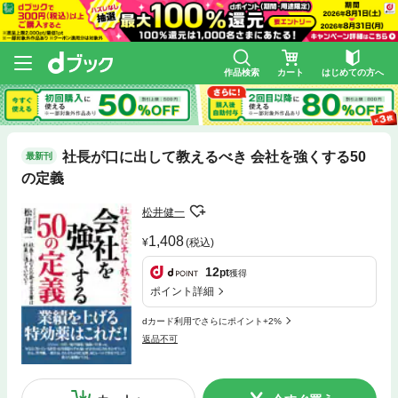
作品検索
カート
はじめての方へ
社長が口に出して教えるべき 会社を強くする50
最新刊
の定義
松井健一
1,408
(税込)
12
pt
獲得
ポイント詳細
dカード利用でさらにポイント+2%
返品不可