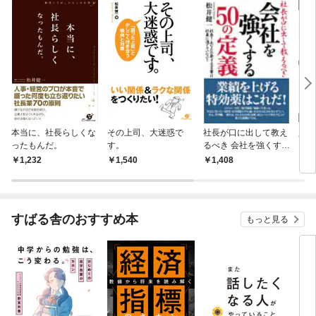
本当に、社長らしくな
その上司、大迷惑で
社長が口に出して教え
人事
ったもんだ。
す。
るべき 会社を強くする
アル
50の定義
1,232
1,540
1,408
3,
すばる舎のおすすめ本
もっと見る