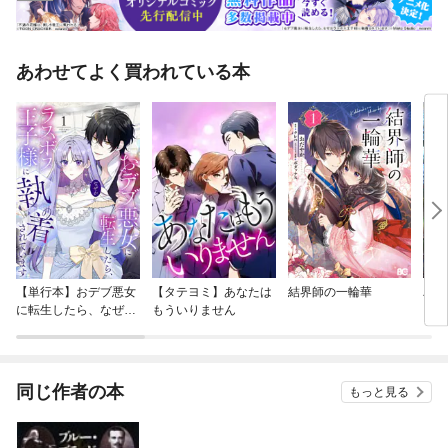
あわせてよく買われている本
【単行本】おデブ悪女
【タテヨミ】あなたは
結界師の一輪華
バッ
に転生したら、なぜか
もういりません
ロイ
ラスボス王子様に執着
今世
されています
りが
てく
OMI
同じ作者の本
もっと見る