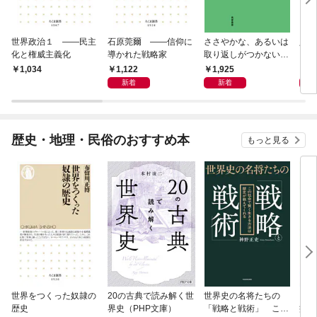
世界政治１ ――民主
石原莞爾 ――信仰に
ささやかな、あるいは
人生
化と権威主義化
導かれた戦略家
取り返しがつかないも
の
1,122
1,925
1,
1,034
新着
新着
歴史・地理・民俗のおすすめ本
もっと見る
世界をつくった奴隷の
20の古典で読み解く世
世界史の名将たちの
日本
歴史
界史（PHP文庫）
「戦略と戦術」 この
痛い