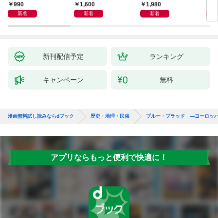
社会で賢く生きる方法
990
1,600
1,980
9
は歴史が教えてくれる
新着
新着
新着
新刊配信予定
ランキング
キャンペーン
無料
漫画無料試し読みならdブック
歴史・地理・民俗
ブルー・ブラッド ―ヨーロッ
アプリならもっと便利で快適に！