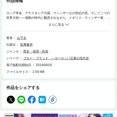
作品情報
ロシア革命、アナスタシアの謎、ウィンザー公の世紀の恋、そして二つの
世界大戦――激動の時代に翻弄されながら、イギリス・ウィンザー家、ロ
シア・ロマノフ家、ドイツ・ホーエツォレルン家、オーストリア・ハプス
ブルク家などヨーロッパ諸国の王家が、どう苦悩し、いかに生きたか。“青
き血”の織りなすドラマの数々を描いた、王族たちの現代史。
著者
山下丈
出版社
筑摩書房
ジャンル
歴史・地理・民俗
シリーズ
ブルー・ブラッド ―ヨーロッパ王家の現代史
電子版配信開始日
2014/08/26
ファイルサイズ
2.59 MB
作品をシェアする