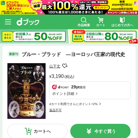
作品検索
カート
はじめての方へ
ブルー・ブラッド ―ヨーロッパ王家の現代史
最新刊
山下丈
3,190
(税込)
29
pt
獲得
ポイント詳細
dカード利用でさらにポイント+2%
返品不可
カートへ
今すぐ買う