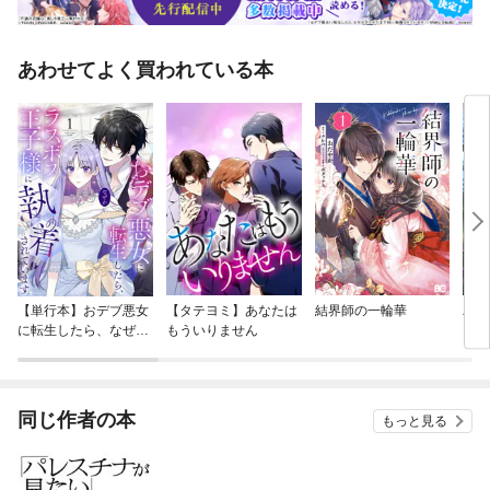
あわせてよく買われている本
【単行本】おデブ悪女
【タテヨミ】あなたは
結界師の一輪華
バッ
に転生したら、なぜか
もういりません
ロイ
ラスボス王子様に執着
今世
されています
りが
てく
OMI
同じ作者の本
もっと見る