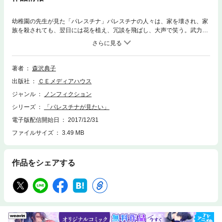
幼稚園の先生が見た「パレスチナ」パレスチナの人々は、家を壊され、家
族を殺されても、翌日には花を植え、冗談を飛ばし、大声で笑う。武力で
脅されても、この土地から動かないこと。そして子どもたちの教育をつづ
けること。それが私の見たパレスチナの「インティファーダ」だった。
人々は破壊された家にそのまま住みつづけていた。瓦礫となった玄関の前
でお茶をのむ女の子。2002年3月14日トゥルカレム難民キャンプ（森沢典
著者
森沢典子
子・撮影）封印された事件と人々の悲しみが、彼女の平易な言葉によって
出版社
ＣＥメディアハウス
広く伝わり始めた。それは私たちジャーナリストにもできなかったことだ
った。正直なところ、彼女がこれだけのことを成し遂げるとは思っていな
ジャンル
ノンフィクション
かった。広河隆一（フォトジャーナリスト）I聖地エルサレムパレスチナへ
シリーズ
「パレスチナが見たい」
――そこに向かった理由東エルサレム――イスラエルの中のパレスチナ人I
Iヨルダン川西岸へナブルス――無関心という攻撃ジェニン――生きること
電子版配信開始日
2017/12/31
への妨害トゥルカレム――機能を奪われた街IIIイスラエルとパレスチナ西
ファイルサイズ
3.49 MB
エルサレム――それぞれの闇IV閉塞の地、ガザガザ――封印された悲しみ
V帰国あとがき目次より
作品をシェアする