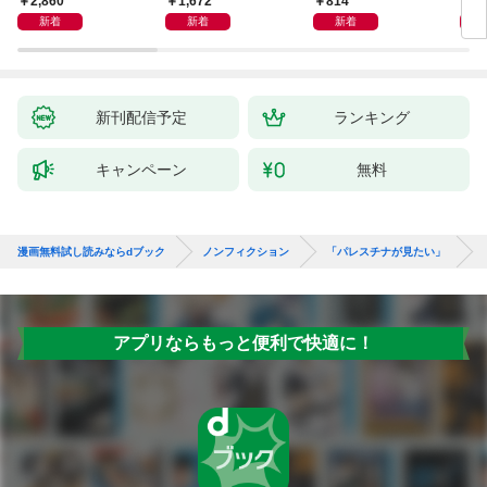
2,860
1,672
814
1,
の真実
新着
新着
新着
新刊配信予定
ランキング
キャンペーン
無料
漫画無料試し読みならdブック
ノンフィクション
「パレスチナが見たい」
アプリならもっと便利で快適に！