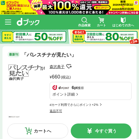
作品検索
カート
はじめての方へ
「パレスチナが見たい」
最新刊
森沢典子
660
(税込)
6
pt
獲得
ポイント詳細
dカード利用でさらにポイント+2%
返品不可
カートへ
今すぐ買う