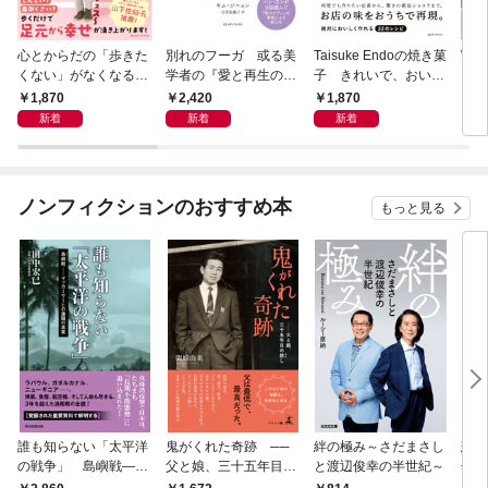
心とからだの「歩きた
別れのフーガ 或る美
Taisuke Endoの焼き菓
Wha
くない」がなくなる
学者の『愛と再生の断
子 きれいで、おいし
それ
らせん流 ゆるらく歩
章』
く、ナチュラルに
1,870
2,420
1,870
1,
き
新着
新着
新着
ノンフィクションのおすすめ本
もっと見る
誰も知らない「太平洋
鬼がくれた奇跡 ──
絆の極み～さだまさし
悲劇
の戦争」 島嶼戦――
父と娘、三十五年目の
と渡辺俊幸の半世紀～
子 
マッカーサーとの激闘
赦し
読み