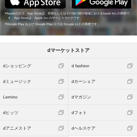
Appleのロゴ、App Storeは、米国もしくはその他の国や地域におけるApple Inc.の商標で
す。App Storeは、Apple Inc.のサービスマークです。
Google Play および Google Play ロゴは Google LLC の商標です。
dマーケットストア
dショッピング
d fashion
dミュージック
dカーシェア
Lemino
dマガジン
dヒッツ
dフォト
dアニメストア
dヘルスケア