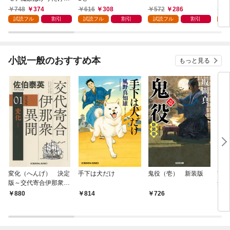
ど、ホワイトな職場で
る 
748
374
616
308
572
286
7
す〜 1巻
試読フル
割引
試読フル
割引
試読フル
割引
試
小説一般のおすすめ本
もっと見る
変化（へんげ） 決定
手下は犬だけ
鬼役（壱） 新装版
南町
版～交代寄合伊那衆異
舟の
聞（1）～
880
814
726
9