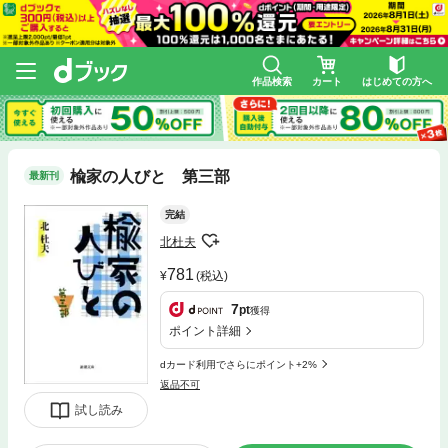
作品検索
カート
はじめての方へ
楡家の人びと 第三部
最新刊
完結
北杜夫
781
(税込)
7
pt
獲得
ポイント詳細
dカード利用でさらにポイント+2%
返品不可
試し読み