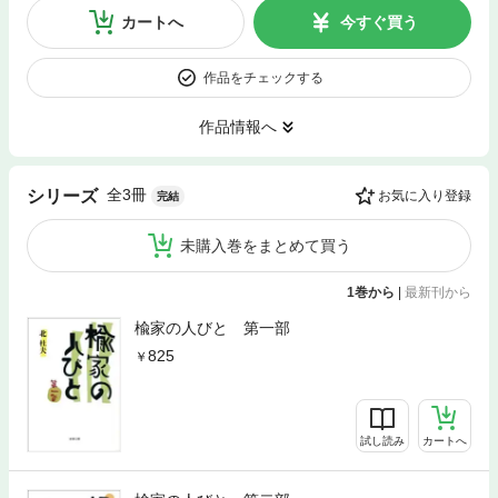
カートへ
今すぐ買う
作品をチェックする
作品情報へ
全3冊
シリーズ
お気に入り登録
完結
未購入巻をまとめて買う
1巻から
|
最新刊から
楡家の人びと 第一部
825
試し読み
カートへ