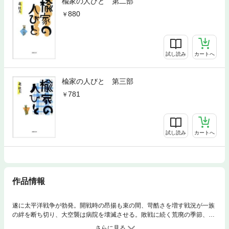
楡家の人びと 第二部
880
試し読み
カートへ
楡家の人びと 第三部
781
試し読み
カートへ
作品情報
遂に太平洋戦争が勃発。開戦時の昂揚も束の間、苛酷さを増す戦況が一族
の絆を断ち切り、大空襲は病院を壊滅させる。敗戦に続く荒廃の季節、残
された者には、どんな明日が待っているのか——。人間のささやかな毎日