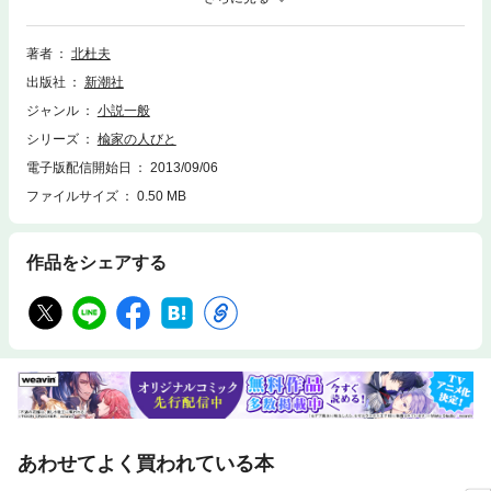
の営み、夢と希望、苦悩と悲嘆、そのすべてが時の流れという波濤に呑み
こまれ、「運命」へと変貌してゆくさまを、明治から昭和への時代変遷を
背景に描きあげた一大叙事詩。
著者
北杜夫
出版社
新潮社
ジャンル
小説一般
シリーズ
楡家の人びと
電子版配信開始日
2013/09/06
ファイルサイズ
0.50 MB
作品をシェアする
あわせてよく買われている本