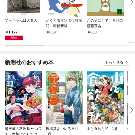
父っちゃんは大変人
どくとるマンボウ航海
この父にして 素顔の
人間
記 増補新版
斎藤茂吉
1,177
858
660
9
新着
新潮社のおすすめ本
もっと見る
魔王城の料理番 〜コワ
鹿楓堂よついろ日和
山と食欲と私 1巻
俺の
モテ魔族ばかりだけ
1巻
ンビ