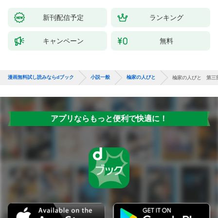
新刊配信予定
ランキング
キャンペーン
無料
漫画無料試し読みならdブック
小説一般
楡家の人びと
楡家の人びと 第三
アプリならもっと便利で快適に！