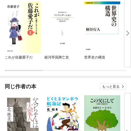
これが佐藤愛子だ
銀河帝国興亡史
世界史の構造
山口
同じ作者の本
もっと見る