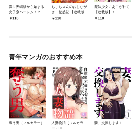
異世界転移から始まる
ちぃちゃんのおしなが
魔法少女にあこがれて
女子寮ハーレム！？ ～
き 繁盛記 【連載版】
【連載版】１
管理人として働く人間
１
110
110
110
と恋する魔族娘たち～
【連載版】０
青年マンガのおすすめ本
奪う男（フルカラー）
人妻物語（フルカラ
妻、交換します１
1
ー）01