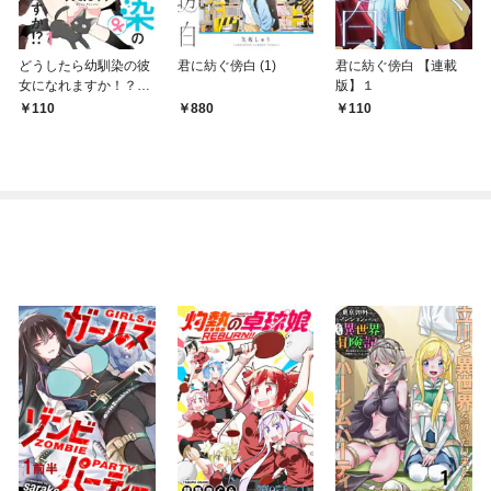
どうしたら幼馴染の彼
君に紡ぐ傍白 (1)
君に紡ぐ傍白 【連載
女になれますか！？
版】１
【連載版】１
110
880
110