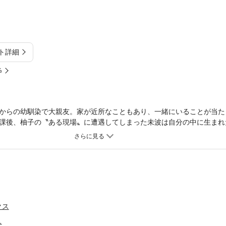
ト詳細
%
からの幼馴染で大親友。家が近所なこともあり、一緒にいることが当た
課後、柚子の〝ある現場〟に遭遇してしまった未波は自分の中に生まれ
近い存在からはじまる青春ガールズラブコメ開幕!!【電子版は連載時のカ
の彼女になれますか！？」の矢坂しゅう先生、「白き乙女の人狼」のア
フラれてはじまる百合」のヒジキ先生がコラボレーションした描きおろ
弾は11/16発売「白き乙女の人狼」1巻、第三弾は12/15発売「夢で
行本カバー下画像収録★
クス
ュ