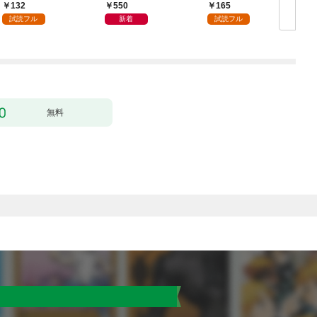
かうヤツはすべてぶん
132
550
165
殴って生きる事にしま
試読フル
新着
試読フル
した。１
無料