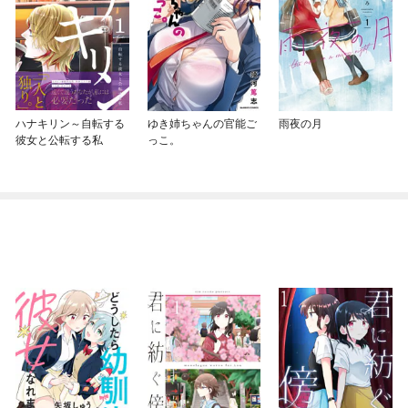
ハナキリン～自転する
ゆき姉ちゃんの官能ご
雨夜の月
彼女と公転する私
っこ。