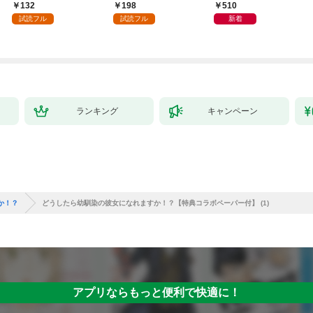
～１
日発売）
132
198
510
試読フル
試読フル
新着
ランキング
キャンペーン
か！？
どうしたら幼馴染の彼女になれますか！？【特典コラボペーパー付】 (1)
アプリならもっと便利で快適に！