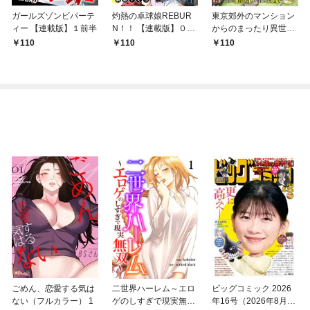
ガールズゾンビパーテ
灼熱の卓球娘REBUR
東京郊外のマンション
ィー 【連載版】１前半
N！！ 【連載版】０－
からのまったり異世界
①
冒険記 ～僕の部屋が
110
110
110
ダンジョンの休憩所に
なってしまった件～
【連載版】１
ごめん、恋愛する気は
二世界ハーレム～エロ
ビッグコミック 2026
ない（フルカラー） 1
ゲのしすぎで現実無双
年16号（2026年8月7