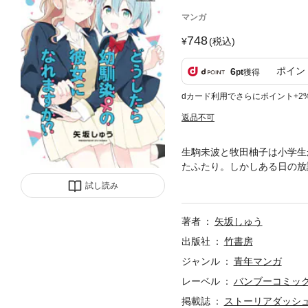
マンガ
748
(税込)
ポイン
6
pt
獲得
dカード利用でさらにポイント+2
返品不可
生駒未波と牧田柚子は小学生
たふたり。しかしある日の放
気づいてしまいーー!?一番
試し読み
ります！「どうしたら幼馴染
作：王月よう先生）、「夢で
著者
矢坂しゅう
一弾が収録されています。第二
合」1巻に収録予定！】★単
出版社
竹書房
ジャンル
青年マンガ
レーベル
バンブーコミッ
掲載誌
ストーリアダッシ