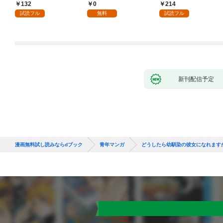
132
0
214
試読フル
無料
試読フル
新刊配信予定
漫画無料試し読みならdブック
青年マンガ
どうしたら幼馴染の彼女になれます