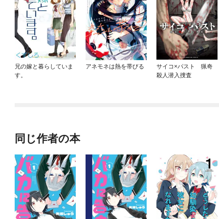
兄の嫁と暮らしていま
アネモネは熱を帯びる
サイコ×パスト 猟奇
す。
殺人潜入捜査
同じ作者の本