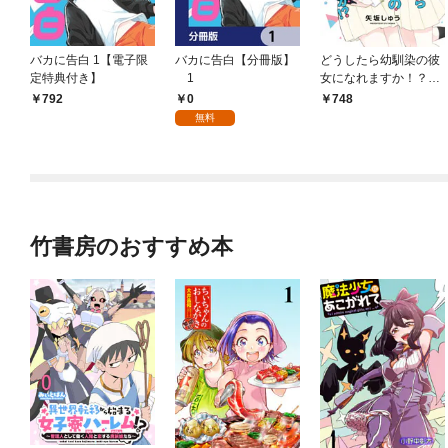
バカに告白 1【電子限
バカに告白【分冊版】
どうしたら幼馴染の彼
定特典付き】
1
女になれますか！？
【特典コラボペーパー
0
792
748
付】 (1)
無料
竹書房のおすすめ本