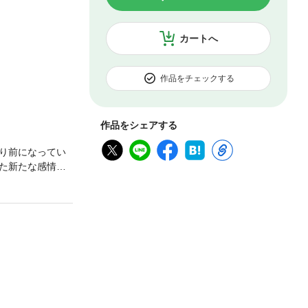
カートへ
作品をチェックする
作品をシェアする
り前になってい
た新たな感情に
ラーを収録してお
ジイチ先生（原
しペーパーの第
フラれてはじまる百