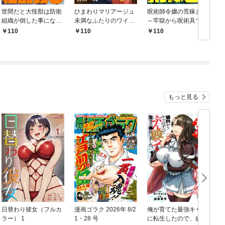
世間だと大怪獣は防衛
ひまわりマリアージュ
呪術師令嬢の荒稼ぎ！
組織が倒した事になっ
未満なふたりのワイン
～牢獄から呪術具で掴
ているけど、実際は陰
日誌 【連載版】１
み取る金貨ザクザク宮
110
110
110
キャにくすぶっている
廷生活～ 【連載版】１
高校生が葬っている ～
平穏を望みたい怪獣殺
し～ 【連載版】１
もっと見る
日替わり彼女（フルカ
漫画ゴラク 2026年 8/2
俺が育てた最強キャラ
ラー） 1
1・28 号
に転生したので、歯向