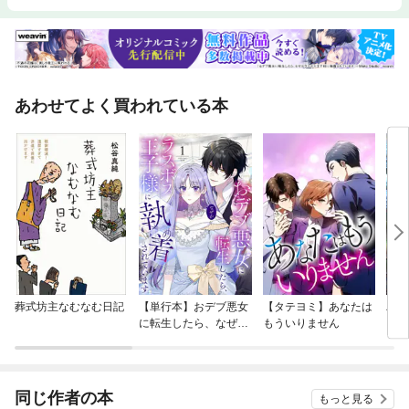
あわせてよく買われている本
葬式坊主なむなむ日記
【単行本】おデブ悪女
【タテヨミ】あなたは
バッ
に転生したら、なぜか
もういりません
ロイ
ラスボス王子様に執着
今世
されています
りが
てく
OMI
同じ作者の本
もっと見る