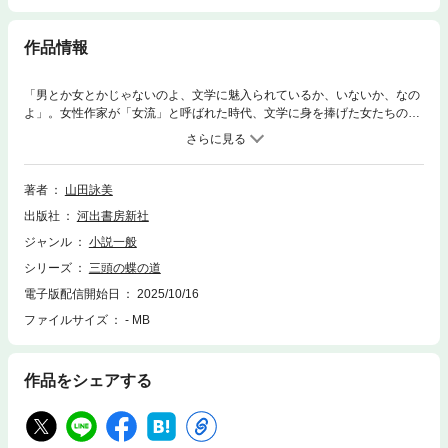
作品情報
「男とか女とかじゃないのよ、文学に魅入られているか、いないか、なの
よ」。女性作家が「女流」と呼ばれた時代、文学に身を捧げた女たちの創
作の業を描く、著者40周年記念作。
著者
山田詠美
出版社
河出書房新社
ジャンル
小説一般
シリーズ
三頭の蝶の道
電子版配信開始日
2025/10/16
ファイルサイズ
- MB
作品をシェアする