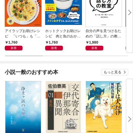
アイラップお助けレシ
ホットクックお助けレ
自分の声を見つけるた
なる
ピ 「いつも」も「も
シピ 肉と魚のおか
めの「話し方」の教
しも」もおいしい！
ず 少ない材料＆調味
室 Ｏｒａｃｙ（オラ
1,760
1,760
1,980
1,
料で、あとはスイッチ
シー）
新着
新着
新着
ポン！
小説一般のおすすめ本
もっと見る