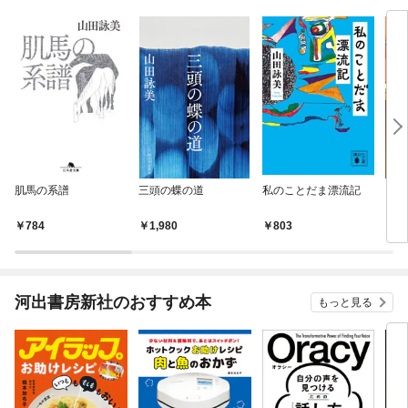
肌馬の系譜
三頭の蝶の道
私のことだま漂流記
いた
りで
10
784
1,980
803
7
nex
河出書房新社のおすすめ本
もっと見る