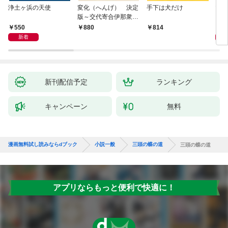
浄土ヶ浜の天使
変化（へんげ） 決定
手下は犬だけ
マリ
版～交代寄合伊那衆異
聞（1）～
550
1,
880
814
新着
新刊配信予定
ランキング
キャンペーン
無料
漫画無料試し読みならdブック
小説一般
三頭の蝶の道
三頭の蝶の道
アプリならもっと便利で快適に！