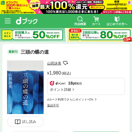
作品検索
カート
はじめての方へ
三頭の蝶の道
最新刊
山田詠美
1,980
(税込)
18
pt
獲得
ポイント詳細
dカード利用でさらにポイント+2%
返品不可
試し読み