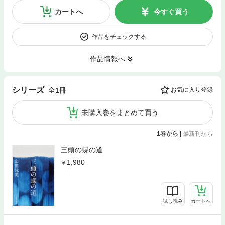
カートへ
今すぐ買う
作品をチェックする
作品情報へ
シリーズ
全1冊
お気に入り登録
未購入巻をまとめて買う
1巻から
|
最新刊から
三頭の蝶の道
1,980
試し読み
カートへ