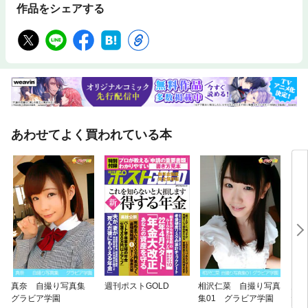
作品をシェアする
あわせてよく買われている本
真奈 自撮り写真集
週刊ポストGOLD
相沢仁菜 自撮り写真
月姫
グラビア学園
集01 グラビア学園
たの