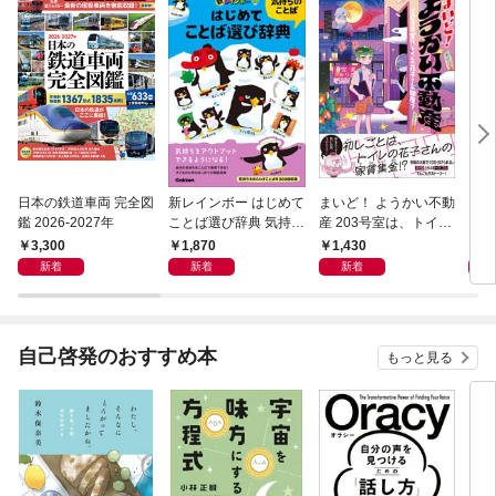
日本の鉄道車両 完全図
新レインボー はじめて
まいど！ ようかい不動
えさ
鑑 2026-2027年
ことば選び辞典 気持ち
産 203号室は、トイレ
のことば
の花子さんの部屋？
3,300
1,870
1,430
1,
新着
新着
新着
自己啓発のおすすめ本
もっと見る