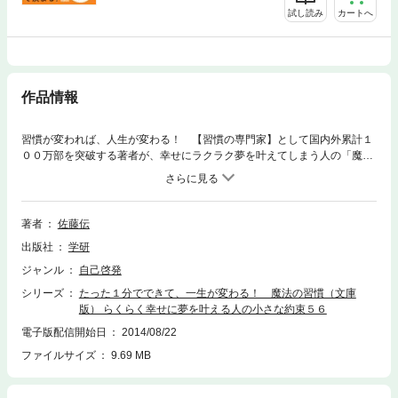
試し読み
カートへ
作品情報
習慣が変われば、人生が変わる！ 【習慣の専門家】として国内外累計１
００万部を突破する著者が、幸せにラクラク夢を叶えてしまう人の「魔法
の習慣」５６を公開。文庫化にあたり、毎日の行動習慣の羅針盤となるカ
ラー口絵と、「数字の習慣」を新たに収録。
著者
佐藤伝
出版社
学研
ジャンル
自己啓発
シリーズ
たった１分でできて、一生が変わる！ 魔法の習慣（文庫
版） らくらく幸せに夢を叶える人の小さな約束５６
電子版配信開始日
2014/08/22
ファイルサイズ
9.69 MB