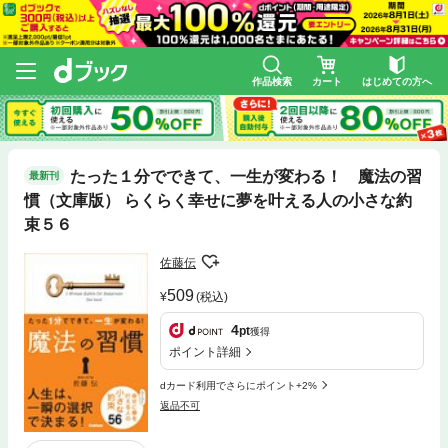
作品検索
カート
はじめての方へ
たった１分でできて、一生が変わる！ 魔法の習
最新刊
慣（文庫版） らくらく幸せに夢を叶える人の小さな約
束５６
佐藤伝
509
(税込)
4
pt
獲得
ポイント詳細
dカード利用でさらにポイント+2%
返品不可