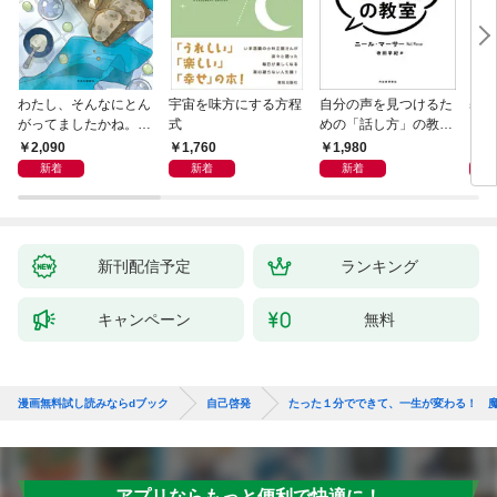
わたし、そんなにとん
宇宙を味方にする方程
自分の声を見つけるた
基地
がってましたかね。
式
めの「話し方」の教
るた
獅子座、Ａ型、丙午は
室 Ｏｒａｃｙ（オラ
2,090
1,760
1,980
2,
めぐる
シー）
新着
新着
新着
新刊配信予定
ランキング
キャンペーン
無料
漫画無料試し読みならdブック
自己啓発
たった１分でできて、一生が変わる！ 魔
アプリならもっと便利で快適に！