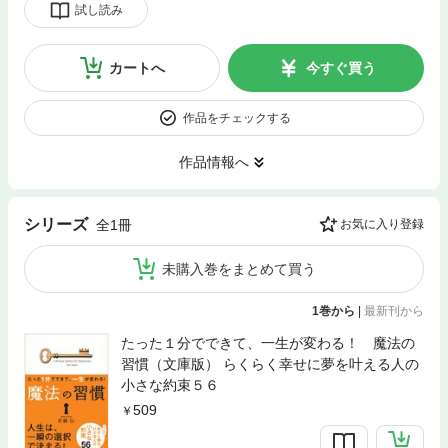
試し読み
カートへ
今すぐ買う
作品をチェックする
作品情報へ
シリーズ
全1冊
お気に入り登録
未購入巻をまとめて買う
1巻から
|
最新刊から
たった１分でできて、一生が変わる！ 魔法の
習慣（文庫版） らくらく幸せに夢を叶える人の
小さな約束５６
509