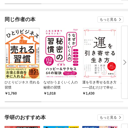
Boo
同じ作者の本
もっと見る
ひとりビジネス 売れる
なぜかうまくいく人の
運を引き寄せる生き方
ハン
習慣
秘密の習慣
――読むだけで幸せに
った
なれる
生が
1,760
1,018
1,430
9
慣
学研のおすすめ本
もっと見る