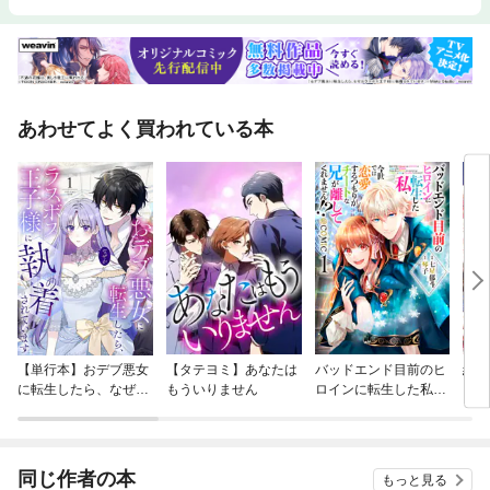
あわせてよく買われている本
【単行本】おデブ悪女
【タテヨミ】あなたは
バッドエンド目前のヒ
結界
に転生したら、なぜか
もういりません
ロインに転生した私、
ラスボス王子様に執着
今世では恋愛するつも
されています
りがチートな兄が離し
てくれません！？@C
OMIC
同じ作者の本
もっと見る