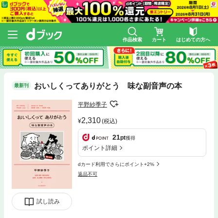
作品検索
カート
はじめての方へ
おいしくってありがとう 味な副音声の本
最新刊
平野紗季子
2,310
(税込)
21
pt
獲得
ポイント詳細
dカード利用でさらにポイント+2%
返品不可
試し読み