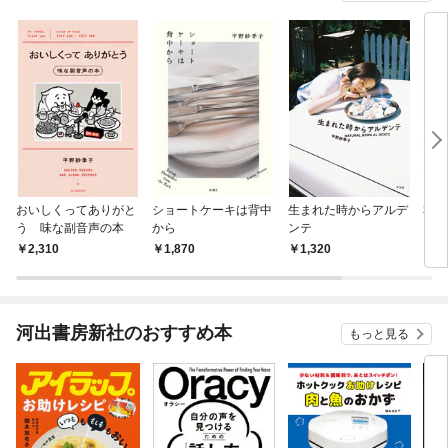
おいしくってありがと
ショートケーキは背中
生まれた時からアルデ
私は
う 味な副音声の本
から
ンテ
き（
2,310
1,870
1,320
1,
河出書房新社のおすすめ本
もっと見る