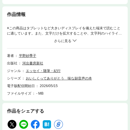
作品情報
※この商品はタブレットなど大きいディスプレイを備えた端末で読むこと
に適しています。また、文字だけを拡大することや、文字列のハイライ
ト、検索、辞書の参照、引用などの機能が使用できません。フードエッセ
イスト平野紗季子による人気ポッドキャスト、『味な副音声 ~ voice of foo
d ~』待望の書籍化！配信200回を迎える膨大なエピソードから生まれた、
愛おしくて新しい「食」のパワーワード集。あらゆる語彙を駆使して語ら
著者
平野紗季子
れる、食べものの魅力をたっぷり詰め込んだ一冊です。本書に登場するゲ
出版社
河出書房新社
スト（掲載順）稲田俊輔/渡辺康啓/田辺智加（ぼる塾）/⻑濱ねる/⻑谷川あ
かり/高山都/吉岡里帆/麻布競馬場/福田里香/鈴木ジェロニモ/ゆっきゅん/く
ジャンル
エッセイ・随筆・紀行
どうれいん/生江史伸/平野レミ/稲田俊輔/鶴見昂/大⻄進/ハマ・オカモト/古
シリーズ
おいしくってありがとう 味な副音声の本
舘佑太郎/湯澤規子/蓮見翔（ダウ９００００）/在原みゆ紀/関祐介/柚木麻
子/金田泰明 （モスフードサービス）/伊藤まさこ
電子版配信開始日
2026/05/15
ファイルサイズ
- MB
作品をシェアする