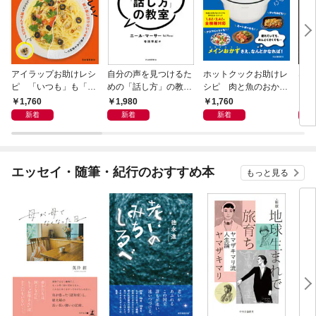
アイラップお助けレシ
自分の声を見つけるた
ホットクックお助けレ
なる
ピ 「いつも」も「も
めの「話し方」の教
シピ 肉と魚のおか
しも」もおいしい！
室 Ｏｒａｃｙ（オラ
ず 少ない材料＆調味
1,760
1,980
1,760
1,
シー）
料で、あとはスイッチ
新着
新着
新着
ポン！
エッセイ・随筆・紀行のおすすめ本
もっと見る