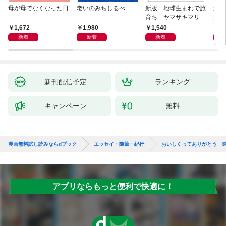
母が母でなくなった日
老いのみちしるべ
新版 地球生まれで旅
激闘
育ち ヤマザキマリ流
大然
人生論
ップ
1,672
1,980
1,540
2
新着
新着
新着
新刊配信予定
ランキング
キャンペーン
無料
漫画無料試し読みならdブック
エッセイ・随筆・紀行
おいしくってありがとう 
アプリならもっと便利で快適に！