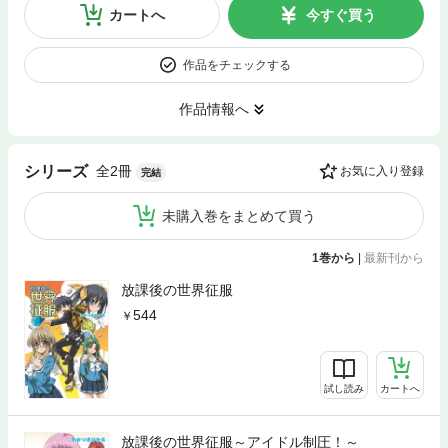
カートへ
今すぐ買う
作品をチェックする
作品情報へ
全2冊
シリーズ
お気に入り登録
完結
未購入巻をまとめて買う
1巻から
|
最新刊から
放課後の世界征服
544
試し読み
カートへ
放課後の世界征服～アイドル制圧！～