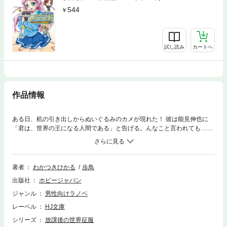
544
試し読み
カートへ
作品情報
ある日、机の引き出しからぬいぐるみのカメが現れた！ 彼は能見伸也に
「君は、世界の王になる人間である」と告げる。んなこと言われても……
と思いきや、カメの出す不思議グッズのおかげで、ずっと憧れていた梨梨
子や、生徒会長瑠璃と急に仲良く。世界征服も夢じゃない!?
著者
わかつきひかる
歩鳥
出版社
ホビージャパン
ジャンル
男性向けラノベ
レーベル
HJ文庫
シリーズ
放課後の世界征服