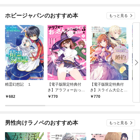
ホビージャパンのおすすめ本
もっと見る
精霊幻想記 １
【電子版限定特典付
【電子版限定特典付
イン
き】アラフォーおっさ
き】スライム大公と没
ドロ
んはスローライフの夢
落令嬢のあんがい幸せ
682
770
770
6
を見るか？1
な婚約1
男性向けラノベのおすすめ本
もっと見る