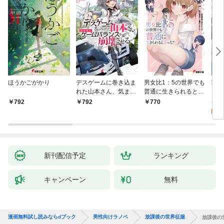
ほうかごがかり
デスゲームに巻き込ま
男女比1：5の世界でも
戦地
れた山本さん、気まま
普通に生きられると思
カシ
にゲームバランスを崩
った？ ～激重感情な
活を
8
792
792
770
壊させる【電子特別
彼女たちが無自覚男子
特典
試
版】
に翻弄されたら～
新刊配信予定
ランキング
キャンペーン
無料
漫画無料試し読みならdブック
男性向けラノベ
放課後の世界征服
放課後の