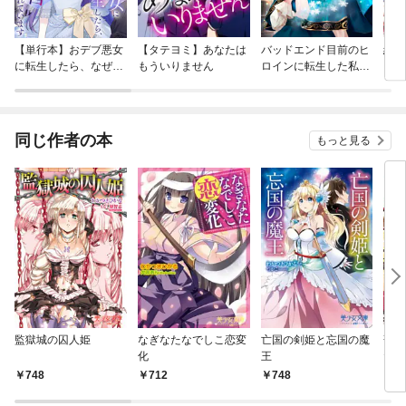
【単行本】おデブ悪女
【タテヨミ】あなたは
バッドエンド目前のヒ
結界
に転生したら、なぜか
もういりません
ロインに転生した私、
ラスボス王子様に執着
今世では恋愛するつも
されています
りがチートな兄が離し
てくれません！？@C
OMIC
同じ作者の本
もっと見る
監獄城の囚人姫
なぎなたなでしこ恋変
亡国の剣姫と忘国の魔
歌劇
化
王
たり
748
712
748
7