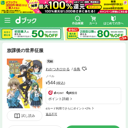
作品検索
カート
はじめての方へ
放課後の世界征服
完結
わかつきひかる
歩鳥
ノベル
544
(税込)
4
pt
獲得
ポイント詳細
dカード利用でさらにポイント+2%
返品不可
試し読み