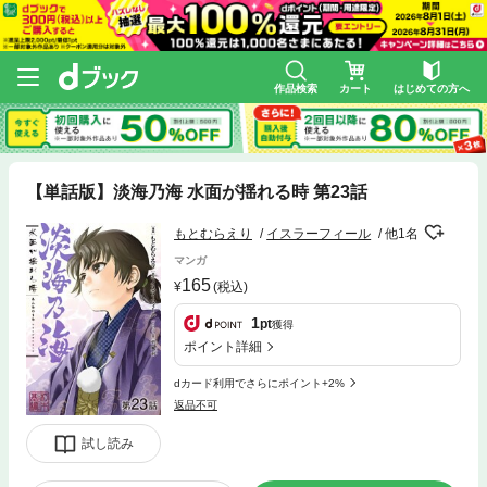
作品検索
カート
はじめての方へ
【単話版】淡海乃海 水面が揺れる時 第23話
もとむらえり
イスラーフィール
他1名
マンガ
165
(税込)
1
pt
獲得
ポイント詳細
dカード利用でさらにポイント+2%
返品不可
試し読み