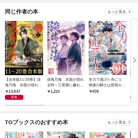
同じ作者の本
もっと見る
【合本版11-20巻】淡
淡海乃海 水面が揺れ
全力で逃げた先に１
【単
海乃海 水面が揺れる
る時～三英傑に嫌われ
神速の騎士は団長から
面が
時～三英傑に嫌われた
た不運な男、朽木基綱
は逃げられない
13,037
0
1,221
935
不運な男、朽木基綱の
の逆襲～
新着
逆襲～
TOブックスのおすすめ本
もっと見る