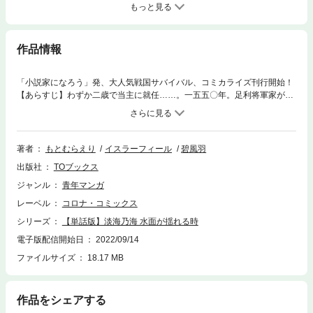
もっと見る
作品情報
「小説家になろう」発、大人気戦国サバイバル、コミカライズ刊行開始！
【あらすじ】わずか二歳で当主に就任……。一五五〇年。足利将軍家が三
好家に追放され、室町幕府の崩壊が始まった歴史的な年。近江にある小領
地・朽木から、朽木基綱・幼名「竹若丸」の挑戦が始まる！史実に埋もれ
た稀代の軍略家が日本史を塗り替える! 信長、秀吉、家康の三英傑を救っ
た唯一人の戦国武将・朽木基綱の生涯を、大胆に描く大河ドラマ！乱世を
著者
もとむらえり
イスラーフィール
碧風羽
駆け抜ける戦国サバイバル、コミカライズ開幕！！
出版社
TOブックス
ジャンル
青年マンガ
レーベル
コロナ・コミックス
シリーズ
【単話版】淡海乃海 水面が揺れる時
電子版配信開始日
2022/09/14
ファイルサイズ
18.17 MB
作品をシェアする