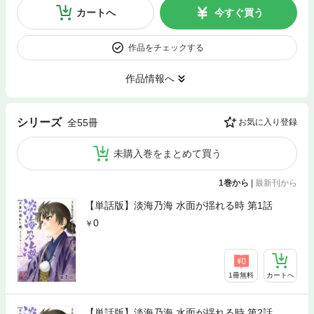
カートへ
今すぐ買う
作品をチェックする
作品情報へ
シリーズ
全55冊
お気に入り登録
未購入巻をまとめて買う
1巻から
|
最新刊から
【単話版】淡海乃海 水面が揺れる時 第1話
0
1冊無料
カートへ
【単話版】淡海乃海 水面が揺れる時 第2話