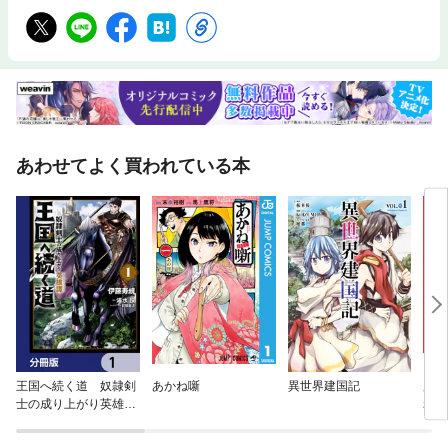
あわせてよく買われている本
王国へ続く道 奴隷剣
あかね噺
異世界建国記
魔術
士の成り上がり英雄譚
れ変
【分冊版】
す２