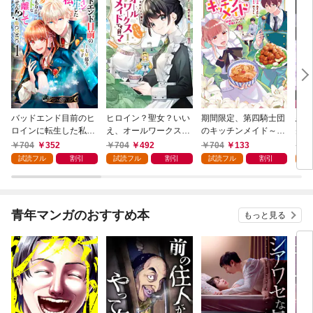
バッドエンド目前のヒ
ヒロイン？聖女？いい
期間限定、第四騎士団
悪党
ロインに転生した私、
え、オールワークスメ
のキッチンメイド～結
先も
今世では恋愛するつも
イドです（誇）！@C
婚したくないので就職
令嬢
704
352
704
492
704
133
7
りがチートな兄が離し
OMIC 第1巻
しました～@COMIC
ラン
試読フル
割引
試読フル
割引
試読フル
割引
試
てくれません！？@C
第1巻【描き下ろし漫
の溺
OMIC 第1巻
画特典付き】
@C
青年マンガのおすすめ本
もっと見る