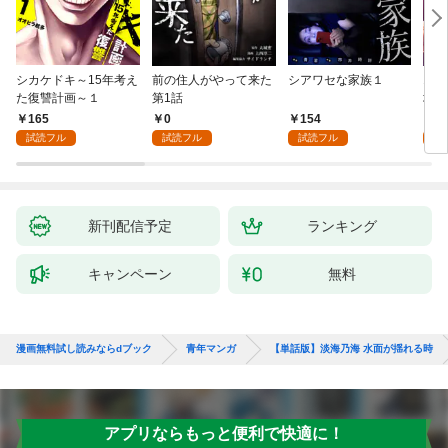
シカケドキ～15年考え
前の住人がやって来た
シアワセな家族１
16
た復讐計画～１
第1話
地獄
165
0
154
1
試読フル
試読フル
試読フル
試
新刊配信予定
ランキング
キャンペーン
無料
漫画無料試し読みならdブック
青年マンガ
【単話版】淡海乃海 水面が揺れる時
アプリならもっと便利で快適に！