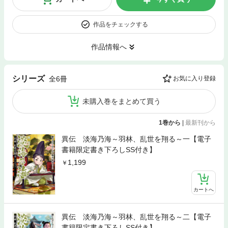
作品をチェックする
作品情報へ
シリーズ
全6冊
お気に入り登録
未購入巻をまとめて買う
1巻から
|
最新刊から
異伝 淡海乃海～羽林、乱世を翔る～一【電子
書籍限定書き下ろしSS付き】
1,199
カートへ
異伝 淡海乃海～羽林、乱世を翔る～二【電子
書籍限定書き下ろしSS付き】