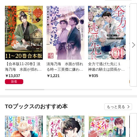
【合本版11-20巻】淡
淡海乃海 水面が揺れ
全力で逃げた先に１
【単
海乃海 水面が揺れる
る時～三英傑に嫌われ
神速の騎士は団長から
面が
時～三英傑に嫌われた
た不運な男、朽木基綱
は逃げられない
13,037
0
1,221
935
不運な男、朽木基綱の
の逆襲～
新着
逆襲～
TOブックスのおすすめ本
もっと見る