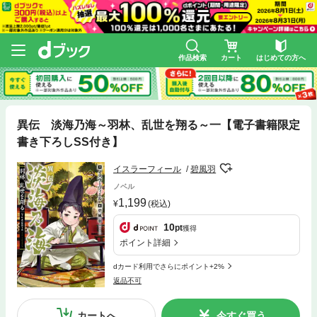
作品検索
カート
はじめての方へ
異伝 淡海乃海～羽林、乱世を翔る～一【電子書籍限定
書き下ろしSS付き】
イスラーフィール
碧風羽
ノベル
1,199
(税込)
10
pt
獲得
ポイント詳細
dカード利用でさらにポイント+2%
返品不可
カートへ
今すぐ買う