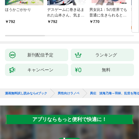
ほうかごがかり
デスゲームに巻き込ま
男女比1：5の世界でも
戦地
れた山本さん、気まま
普通に生きられると思
カシ
にゲームバランスを崩
った？ ～激重感情な
活を
8
792
792
770
壊させる【電子特別
彼女たちが無自覚男子
特典
試
版】
に翻弄されたら～
新刊配信予定
ランキング
キャンペーン
無料
漫画無料試し読みならdブック
男性向けラノベ
異伝 淡海乃海～羽林、乱世を翔
アプリならもっと便利で快適に！