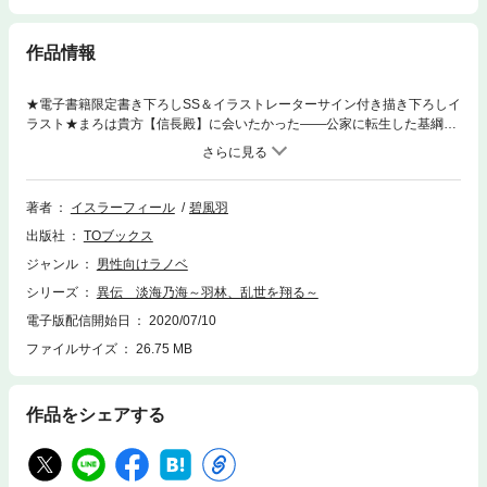
作品情報
★電子書籍限定書き下ろしSS＆イラストレーターサイン付き描き下ろしイ
ラスト★まろは貴方【信長殿】に会いたかった――公家に転生した基綱が
信長と共に天下を目指す！シリーズ累計２５万部突破！（電子書籍を含
む）大人気戦国サバイバル「淡海乃海 水面が揺れる時」の外伝始動！コ
ミカライズ企画も進行中！【あらすじ】1550年。足利将軍家が三好家に追
放され、室町幕府の崩壊が始まった歴史的な年。近江にある小領地・朽木
著者
イスラーフィール
碧風羽
の次期当主・竹若丸（２歳）には領地を豊かにし民を笑顔にする夢があっ
出版社
TOブックス
た。実は歴史好きな現代日本人の生まれ変わりである彼にはそのための知
識もある。だが、父晴綱の戦死によってその願いは脆くも崩れ去る。次期
ジャンル
男性向けラノベ
当主の座も住まいも剥奪され、公家へと養子に出されたからだ。生きる意
シリーズ
異伝 淡海乃海～羽林、乱世を翔る～
味を失った諦念の中、彼に怖いものなどない。大家に啖呵を切り、関白の
懐刀として名を轟かせていく。その折、竹若丸はとある男と出会う。――
電子版配信開始日
2020/07/10
天下人の夢半ばで散った武将、織田信長。この邂逅が新たな天下布武を作
ファイルサイズ
26.75 MB
り出す。最強の武将と異端の軍師の誕生の瞬間を刮目せよ！ 大人気戦国
サバイバル「淡海乃海 水面が揺れる時」の外伝、開幕！！書き下ろし外
伝×２本収録！
作品をシェアする