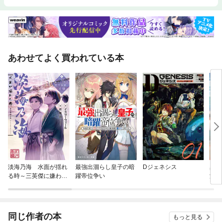
あわせてよく買われている本
淡海乃海 水面が揺れ
最強出涸らし皇子の暗
Dジェネシス
異世
る時～三英傑に嫌われ
躍帝位争い
浄化
た不運な男、朽木基綱
の逆襲～
同じ作者の本
もっと見る