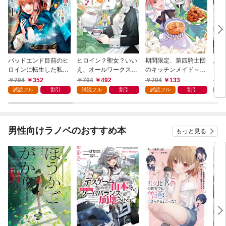
バッドエンド目前のヒ
ヒロイン？聖女？いい
期間限定、第四騎士団
悪党
ロインに転生した私、
え、オールワークスメ
のキッチンメイド～結
先も
今世では恋愛するつも
イドです（誇）！@C
婚したくないので就職
令嬢
704
352
704
492
704
133
7
りがチートな兄が離し
OMIC 第1巻
しました～@COMIC
ラン
試読フル
割引
試読フル
割引
試読フル
割引
試
てくれません！？@C
第1巻【描き下ろし漫
の溺
OMIC 第1巻
画特典付き】
@C
男性向けラノベのおすすめ本
もっと見る