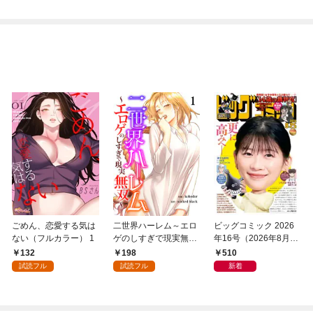
@COMIC 第1巻
ごめん、恋愛する気は
二世界ハーレム～エロ
ビッグコミック 2026
ない（フルカラー） 1
ゲのしすぎで現実無双
年16号（2026年8月7
～１
日発売）
132
198
510
試読フル
試読フル
新着