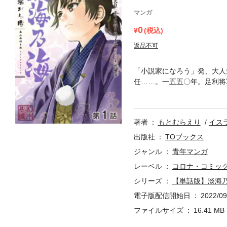
マンガ
0
(税込)
返品不可
「小説家になろう」発、大人
任……。一五五〇年。足利将
朽木から、朽木基綱・幼名「
吉、家康の三英傑を救った唯
バイバル、コミカライズ開幕
著者
もとむらえり
イス
出版社
TOブックス
ジャンル
青年マンガ
レーベル
コロナ・コミッ
シリーズ
【単話版】淡海乃
電子版配信開始日
2022/09
ファイルサイズ
16.41 MB