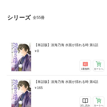
シリーズ
全55冊
【単話版】淡海乃海 水面が揺れる時 第1話
0
1冊無料
カートへ
【単話版】淡海乃海 水面が揺れる時 第4話
165
試し読み
カートへ