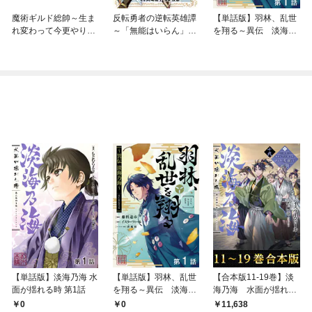
魔術ギルド総帥～生ま
反転勇者の逆転英雄譚
【単話版】羽林、乱世
れ変わって今更やり直
～「無能はいらん」と
を翔る～異伝 淡海乃
す２度目の学院生活～
追放されたので無能だ
海～
けでパーティー組んで
魔王を討伐します～
（単話版）
【単話版】淡海乃海 水
【単話版】羽林、乱世
【合本版11-19巻】淡
面が揺れる時 第1話
を翔る～異伝 淡海乃
海乃海 水面が揺れる
海～ 第1話
時～三英傑に嫌われた
0
0
11,638