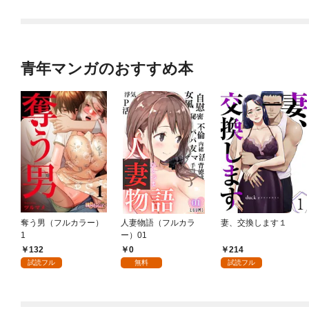
OMIC 第1巻
画特典付き】
青年マンガのおすすめ本
奪う男（フルカラー）
人妻物語（フルカラ
妻、交換します１
1
ー）01
132
0
214
試読フル
無料
試読フル