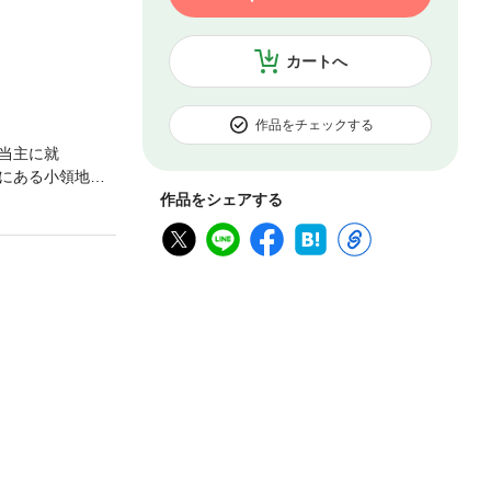
カートへ
作品をチェックする
当主に就
にある小領地・
える! 信長、秀
作品をシェアする
け抜ける戦国サ