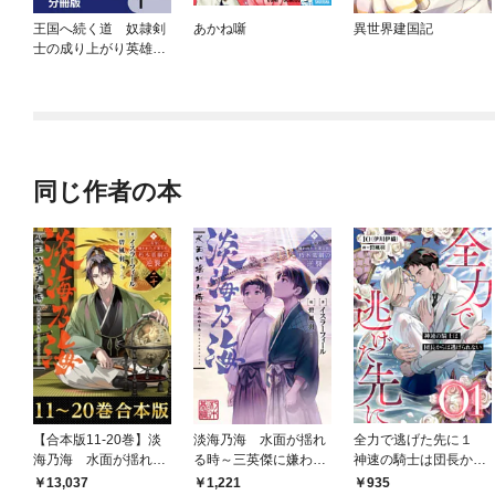
王国へ続く道 奴隷剣
あかね噺
異世界建国記
士の成り上がり英雄譚
【分冊版】
同じ作者の本
【合本版11-20巻】淡
淡海乃海 水面が揺れ
全力で逃げた先に１
海乃海 水面が揺れる
る時～三英傑に嫌われ
神速の騎士は団長から
時～三英傑に嫌われた
た不運な男、朽木基綱
は逃げられない
13,037
1,221
935