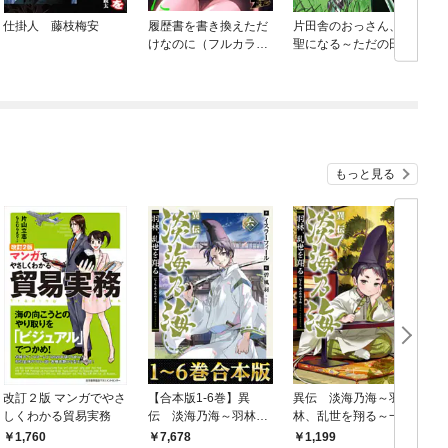
仕掛人 藤枝梅安
履歴書を書き換えただ
片田舎のおっさん、剣
けなのに（フルカラ
聖になる～ただの田舎
ー）
の剣術師範だったの
に、大成した弟子たち
が俺を放ってくれない
件～(話売り)
もっと見る
改訂２版 マンガでやさ
【合本版1-6巻】異
異伝 淡海乃海～羽
しくわかる貿易実務
伝 淡海乃海～羽林、
林、乱世を翔る～一
乱世を翔る～
【電子書籍限定書き下
1,760
7,678
1,199