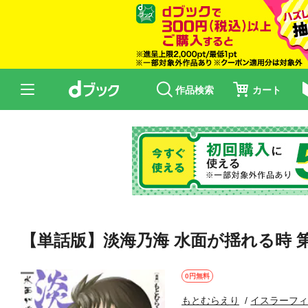
作品検索
カート
【単話版】淡海乃海 水面が揺れる時 第
0円無料
もとむらえり
イスラーフ