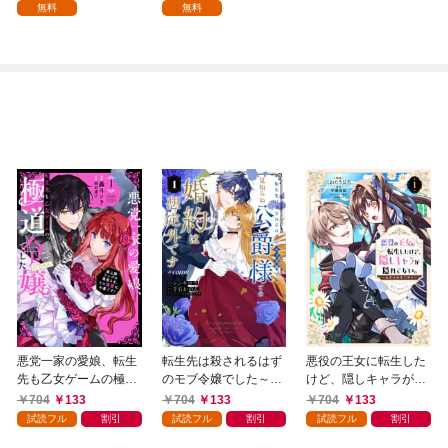
不運な男、朽木基綱の
無料
無料
逆襲～
悪党一家の愛娘、転生
転生先は殺されるはず
悪役の王女に転生した
先も乙女ゲームの極道
のモブ令嬢でした～見
けど、隠しキャラが隠
令嬢でした。～最上級
知らぬ公爵様との婚約
れてない。～光差す世
704
133
704
133
704
133
ランクの悪役さま、そ
は想定外です～@COM
界で君と～@COMIC
試読フル
割引
試読フル
割引
試読フル
割引
の溺愛は不要です！～
IC 第1巻
第1巻