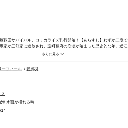
気戦国サバイバル、コミカライズ刊行開始！【あらすじ】わずか二歳で
軍家が三好家に追放され、室町幕府の崩壊が始まった歴史的な年。近江
竹若丸」の挑戦が始まる！史実に埋もれた稀代の軍略家が日本史を塗り替
一人の戦国武将・朽木基綱の生涯を、大胆に描く大河ドラマ！乱世を駆
！！
ラーフィール
碧風羽
クス
海 水面が揺れる時
/14