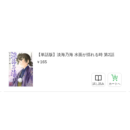
【単話版】淡海乃海 水面が揺れる時 第2話
165
試し読み
カートへ