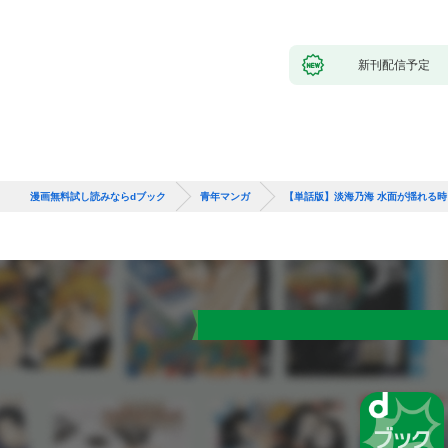
新刊配信予定
漫画無料試し読みならdブック
青年マンガ
【単話版】淡海乃海 水面が揺れる時