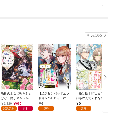
ろしSS付き】
もっと見る
悪役の王女に転生した
【単話版】バッドエン
【単話版】昨日まで名
けど、隠しキャラが隠
ド目前のヒロインに転
前も呼んでくれなかっ
れてない。【電子書籍
生した私、今世では恋
た公爵様が、急に溺愛
1,320
660
0
0
限定書き下ろしSS付
愛するつもりがチート
してくるのですが？@
試読フル
割引
無料
無料
き】
な兄が離してくれませ
COMIC 第1話