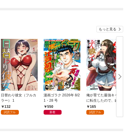
ん！？@COMIC 第1話
もっと見る
日替わり彼女（フルカ
漫画ゴラク 2026年 8/2
俺が育てた最強キャラ
ラー） 1
1・28 号
に転生したので、歯向
かうヤツはすべてぶん
132
550
165
殴って生きる事にしま
試読フル
新着
試読フル
した。１