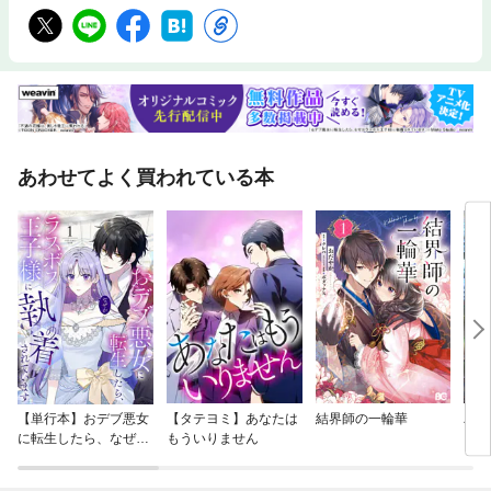
あわせてよく買われている本
【単行本】おデブ悪女
【タテヨミ】あなたは
結界師の一輪華
バッ
に転生したら、なぜか
もういりません
ロイ
ラスボス王子様に執着
今世
されています
りが