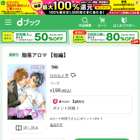
作品検索
カート
はじめての方へ
陥落アロマ 【短編】
最新刊
完結
ひのもと平
マンガ
198
(税込)
1
pt
獲得
ポイント詳細
dカード利用でさらにポイント+2%
返品不可
試し読み