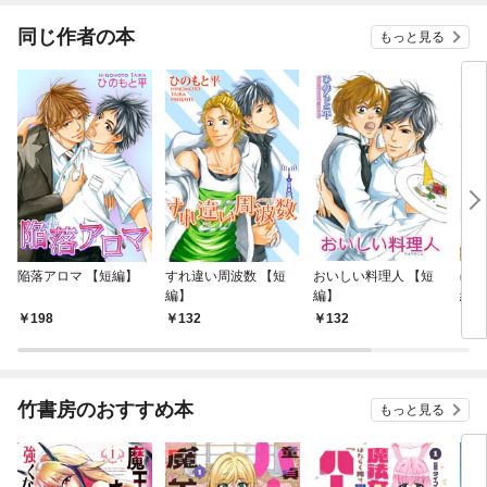
てく
OMI
同じ作者の本
もっと見る
陥落アロマ 【短編】
すれ違い周波数 【短
おいしい料理人 【短
ぼく
編】
編】
編】
198
132
132
1
竹書房のおすすめ本
もっと見る