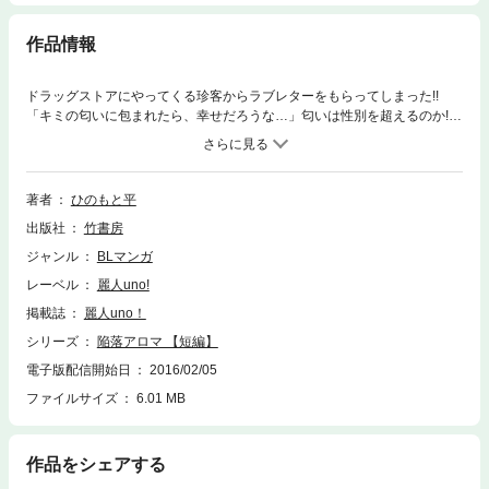
作品情報
ドラッグストアにやってくる珍客からラブレターをもらってしまった!!
「キミの匂いに包まれたら、幸せだろうな…」匂いは性別を超えるのか!!?
※本電子書籍は単行本「爛熟果実」・アンソロジー「麗人uno! Vol.12 執着
愛」に収録の「陥落アロマ」と同内容です。
著者
ひのもと平
出版社
竹書房
ジャンル
BLマンガ
レーベル
麗人uno!
掲載誌
麗人uno！
シリーズ
陥落アロマ 【短編】
電子版配信開始日
2016/02/05
ファイルサイズ
6.01 MB
作品をシェアする