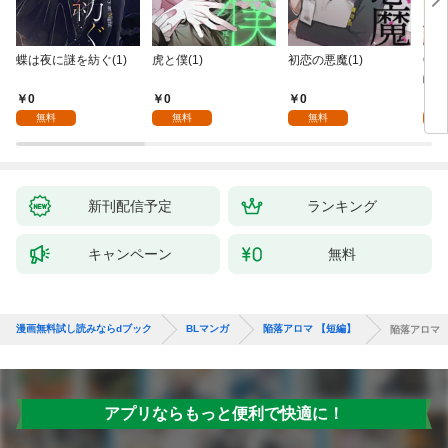
蝶は夜に謎を紡ぐ(1)
虎と僕(1)
初恋の悪魔(1)
Ove
齢版
0
0
0
0
無料
無料
無料
新刊配信予定
ランキング
キャンペーン
無料
漫画無料試し読みならdブック
BLマンガ
陥落アロマ 【短編】
陥落アロマ 
アプリならもっと便利で快適に！