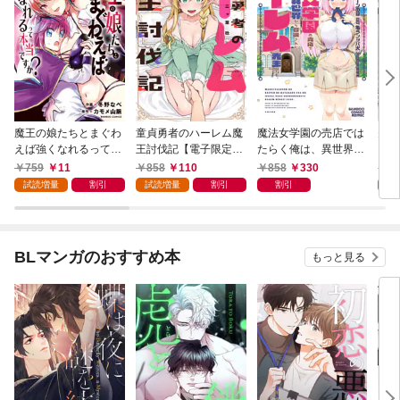
魔王の娘たちとまぐわ
童貞勇者のハーレム魔
魔法女学園の売店では
夫婦
えば強くなれるって本
王討伐記【電子限定特
たらく俺は、異世界か
ファ
当ですか？【特典ペー
典付き】 (1)
ら召喚された『ハーレ
った
759
11
858
110
858
330
8
パー付き】【カラーペ
ム先生』です。 (1)
(1)
試読増量
割引
試読増量
割引
割引
試
ージ増量版】 (1)
BLマンガのおすすめ本
もっと見る