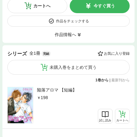
カートへ
今すぐ買う
作品をチェックする
作品情報へ
全1冊
シリーズ
お気に入り登録
完結
未購入巻をまとめて買う
1巻から
|
最新刊から
陥落アロマ 【短編】
198
試し読み
カートへ