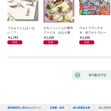
うちゅうじんは いな
カモノハシくんの事件
ウルトラマンテオ
い！？
ファイル おなら爆
＆ 全ウルトラヒーロ
弾！ 危機イッパツ編
ー大集合 あそべるず
1,793
1,430
1,430
かん
新着
新着
新着
新刊配信予定
漫画無料試し読みならdブック
児童書・絵本
続仏典童話全集
続仏典童話