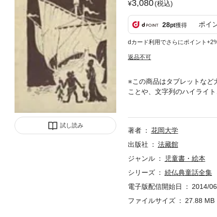
3,080
(税込)
ポイ
28
pt
獲得
dカード利用でさらにポイント+2
返品不可
※この商品はタブレットなど
ことや、文字列のハイライト
／川村たかし泣く鯉「世界一
いう鬼のしくじりなど29篇
試し読み
著者
花岡大学
出版社
法藏館
ジャンル
児童書・絵本
シリーズ
続仏典童話全集
電子版配信開始日
2014/06
ファイルサイズ
27.88 MB