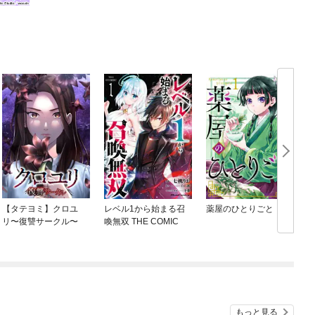
【タテヨミ】クロユ
レベル1から始まる召
薬屋のひとりごと
リ〜復讐サークル〜
喚無双 THE COMIC
もっと見る