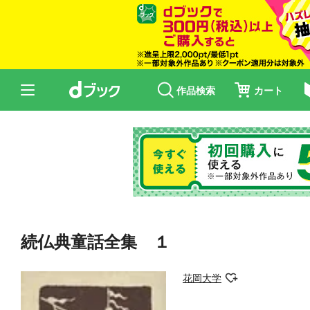
作品検索
カート
続仏典童話全集 １
花岡大学