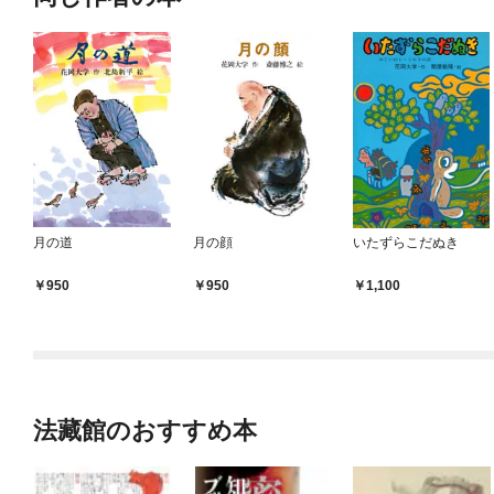
月の道
月の顔
いたずらこだぬき
950
950
1,100
法藏館のおすすめ本