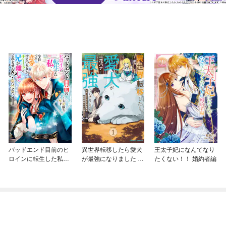
バッドエンド目前のヒ
異世界転移したら愛犬
王太子妃になんてなり
ロインに転生した私、
が最強になりました ～
たくない！！ 婚約者編
今世では恋愛するつも
シルバーフェンリルと
りがチートな兄が離し
俺が異世界暮らしを始
てくれません！？@C
めたら～ THE COMIC
OMIC