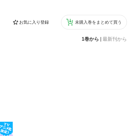
お気に入り登録
未購入巻をまとめて買う
1巻から
|
最新刊から