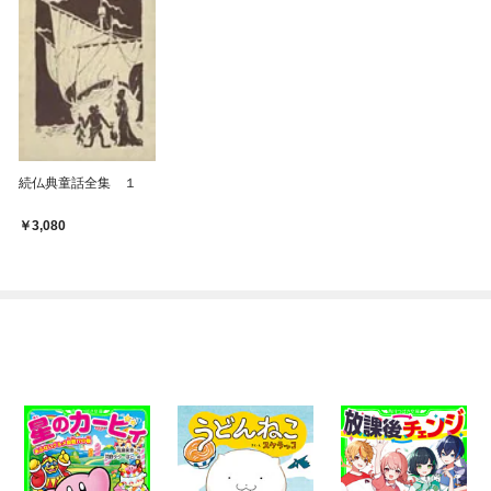
続仏典童話全集 １
3,080