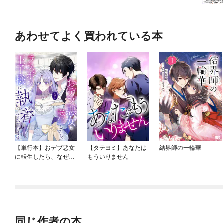
あわせてよく買われている本
【単行本】おデブ悪女
【タテヨミ】あなたは
結界師の一輪華
に転生したら、なぜか
もういりません
ラスボス王子様に執着
されています
同じ作者の本