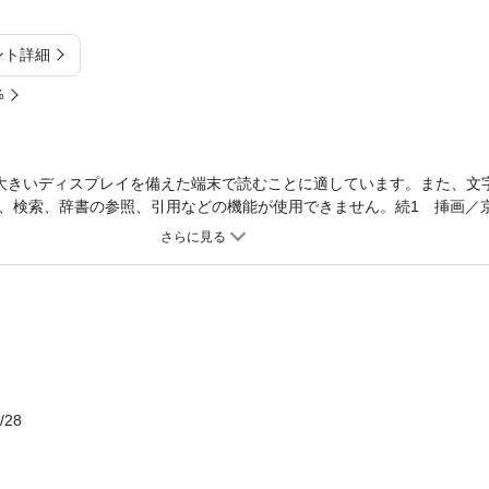
ント詳細
%
大きいディスプレイを備えた端末で読むことに適しています。また、文
、検索、辞書の参照、引用などの機能が使用できません。続1 挿画／
」がすきな王さま 金などなんの役もたたない すずめの巣 おばあさ
/28