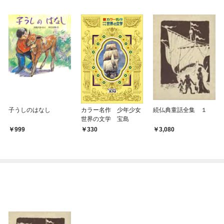
子うしのはなし
カラー名作 少年少女
続仏典童話全集 １
世界の文学 宝島
999
330
3,080