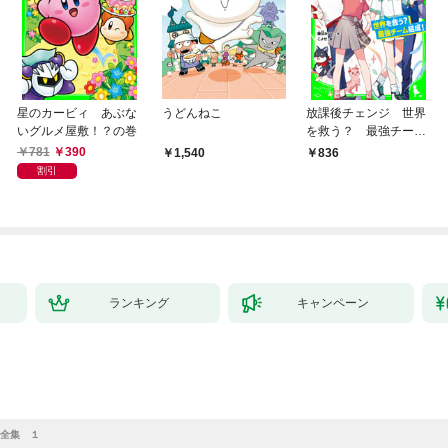
星のカービィ あぶな
うどんねこ
放課後チェンジ 世界
いグルメ屋敷！？の巻
を救う？ 最強チーム
結成！
781
390
1,540
836
割引
ランキング
キャンペーン
全集 １