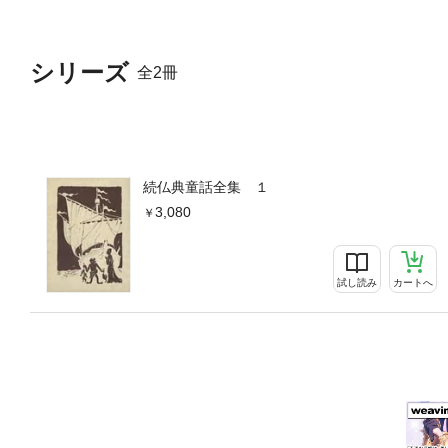
シリーズ
全2冊
続仏典童話全集 １
3,080
試し読み
カートへ