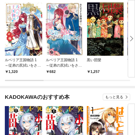
ルベリア王国物語 1
ルベリア王国物語 1
黒い団欒
汐の
～従弟の尻拭いをさせ
～従弟の尻拭いをさせ
られる羽目になった～
られる羽目になった～
1,320
682
1,257
3
KADOKAWAのおすすめ本
もっと見る