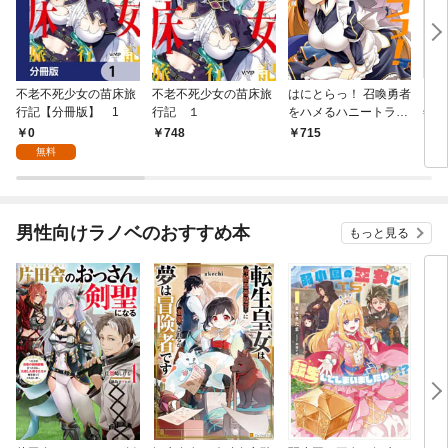
不老不死少女の苗床旅
不老不死少女の苗床旅
はにとらっ！ 召喚勇者
ダ・
行記【分冊版】 1
行記 １
をハメるハニートラッ
年9
プ包囲網 1
0
748
715
￥9
無料
男性向けラノベのおすすめ本
もっと見る