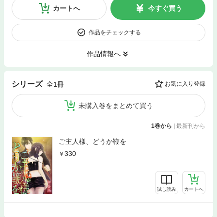
カートへ
今すぐ買う
作品をチェックする
作品情報へ
シリーズ
全1冊
お気に入り登録
未購入巻をまとめて買う
1巻から
|
最新刊から
ご主人様、どうか鞭を
330
試し読み
カートへ