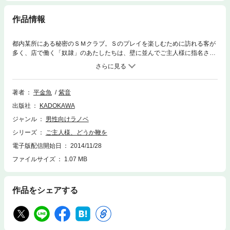
作品情報
都内某所にある秘密のＳＭクラブ。Ｓのプレイを楽しむために訪れる客が
多く、店で働く「奴隷」のあたしたちは、壁に並んでご主人様に指名され
るのを待つのが仕事だ。今日妙な客に出会った。愛想のよいサラリーマン
といった男で、プレイは経験がないようだが、真のＳのようだ。そして、
それに悦んで感じてしまうあたしも、どこかがおかしいのだろう。やが
て、男がクラブに通う理由が明らかになって……。
著者
平金魚
紫音
出版社
KADOKAWA
ジャンル
男性向けラノベ
シリーズ
ご主人様、どうか鞭を
電子版配信開始日
2014/11/28
ファイルサイズ
1.07 MB
作品をシェアする