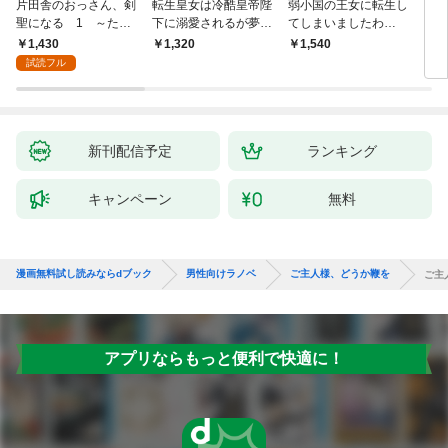
片田舎のおっさん、剣
転生皇女は冷酷皇帝陛
弱小国の王女に転生し
とあ
聖になる 1 ～ただ
下に溺愛されるが夢は
てしまいましたわ
ＭＭ
の田舎の剣術師範だっ
冒険者です！
～！？ 1巻
1,430
1,320
1,540
1,
たのに、大成した弟子
試読フル
たちが俺を放ってくれ
ない件～
新刊配信予定
ランキング
キャンペーン
無料
漫画無料試し読みならdブック
男性向けラノベ
ご主人様、どうか鞭を
ご主
アプリならもっと便利で快適に！