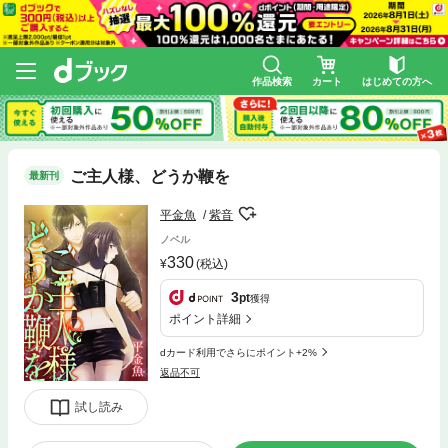
作品検索
カート
はじめての方へ
ご主人様、どうか鞭を
最新刊
平金魚
紫音
ノベル
330
(税込)
3
pt
獲得
ポイント詳細
dカード利用でさらにポイント+2%
返品不可
試し読み