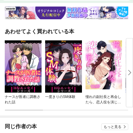
あわせてよく買われている本
ナースが医者に調教さ
一度きりのSM体験
憧れの副社長と再会し
【単
れた話
たら、恋人役を演じる
に転
ことになってしまいま
ラス
した
され
同じ作者の本
もっと見る