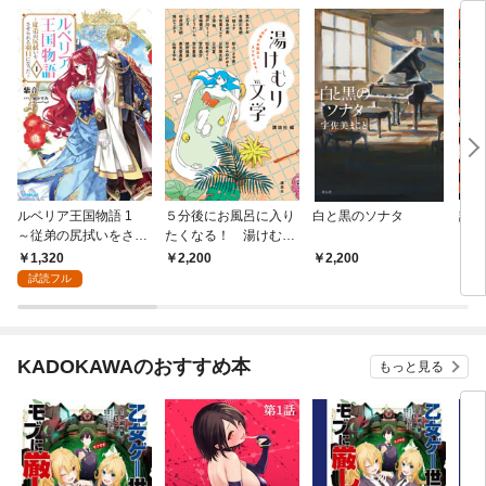
ルベリア王国物語 1
５分後にお風呂に入り
白と黒のソナタ
誰か
～従弟の尻拭いをさせ
たくなる！ 湯けむり
く
られる羽目になった～
文学
1,320
2,200
2,200
9
試読フル
KADOKAWAのおすすめ本
もっと見る