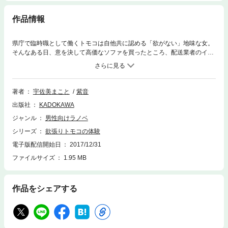
作品情報
県庁で臨時職として働くトモコは自他共に認める「欲がない」地味な女。
そんなある日、意を決して高価なソファを買ったところ、配送業者のイケ
メンと出会う。イケメンの猛プッシュで恋に落ちたトモコは彼と暮らし始
め、毎夜求めてくる彼から性の悦びを教えられる。ただ一つ、気に食わな
いことは、自称霊感体質の後輩がやけに彼を怖がることだった。
著者
宇佐美まこと
紫音
出版社
KADOKAWA
ジャンル
男性向けラノベ
シリーズ
欲張りトモコの体験
電子版配信開始日
2017/12/31
ファイルサイズ
1.95 MB
作品をシェアする