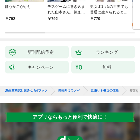
ほうかごがかり
デスゲームに巻き込ま
男女比1：5の世界でも
戦地
れた山本さん、気まま
普通に生きられると思
カシ
にゲームバランスを崩
った？ ～激重感情な
活を
8
792
792
770
壊させる【電子特別
彼女たちが無自覚男子
特典
試
版】
に翻弄されたら～
新刊配信予定
ランキング
キャンペーン
無料
漫画無料試し読みならdブック
男性向けラノベ
欲張りトモコの体験
欲張り
アプリならもっと便利で快適に！