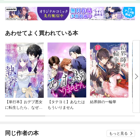
あわせてよく買われている本
【単行本】おデブ悪女
【タテヨミ】あなたは
結界師の一輪華
バッ
に転生したら、なぜか
もういりません
ロイ
ラスボス王子様に執着
今世
されています
りが
てく
OMI
同じ作者の本
もっと見る