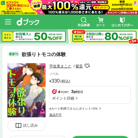
作品検索
カート
はじめての方へ
欲張りトモコの体験
最新刊
宇佐美まこと
紫音
ノベル
330
(税込)
3
pt
獲得
ポイント詳細
dカード利用でさらにポイント+2%
返品不可
試し読み