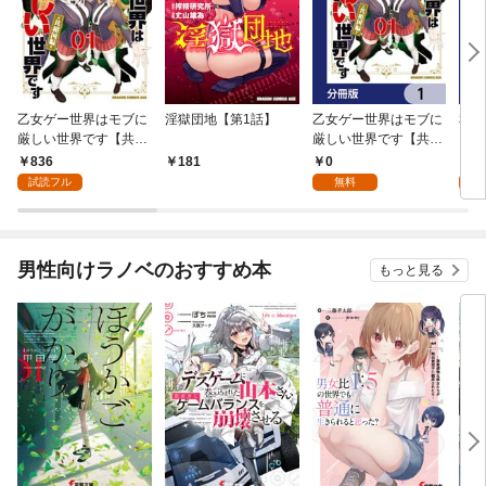
乙女ゲー世界はモブに
淫獄団地【第1話】
乙女ゲー世界はモブに
私、
厳しい世界です【共和
厳しい世界です【共和
をテ
国編】 ０１
国編】【分冊版】 1
パイ
836
0
0
181
を頑
試読フル
無料
版】
男性向けラノベのおすすめ本
もっと見る