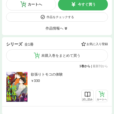
カートへ
今すぐ買う
作品をチェックする
作品情報へ
シリーズ
全1冊
お気に入り登録
未購入巻をまとめて買う
1巻から
|
最新刊から
欲張りトモコの体験
330
試し読み
カートへ