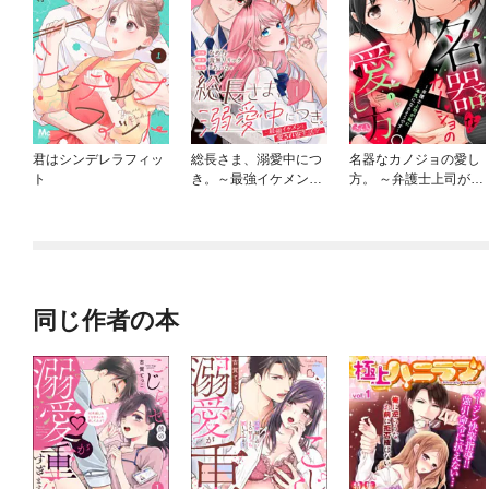
君はシンデレラフィッ
総長さま、溺愛中につ
名器なカノジョの愛し
ト
き。～最強イケメンと
方。 ～弁護士上司が私
愛され寮生活！？～ 分
に本気になるそうです
冊版
～
同じ作者の本