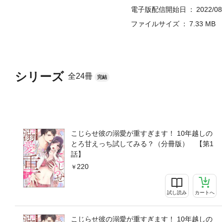
電子版配信開始日
2022/08
ファイルサイズ
7.33 MB
シリーズ
全24冊
完結
こじらせ彼の溺愛が重すぎます！ 10年越しの
とろ甘えっち試してみる？（分冊版） 【第1
話】
220
試し読み
カートへ
こじらせ彼の溺愛が重すぎます！ 10年越しの