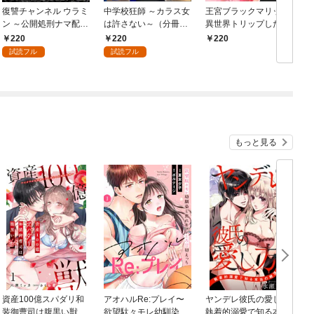
復讐チャンネル ウラミ
中学校狂師 ～カラス女
王宮ブラックマリッジ
c
ン ～公開処刑ナマ配信
は許さない～（分冊
異世界トリップしたら
V
中～（分冊版） 【第
版） 【第1話】
宰相様に抱かれていま
220
220
220
1話】
した。（分冊版）結婚
試読フル
試読フル
式は夢の中で！？
【第1話】
もっと見る
資産100億スパダリ和
アオハルRe:プレイ〜
ヤンデレ彼氏の愛し方
装御曹司は腹黒い獣～
欲望駄々モレ幼馴染と
執着的溺愛で知る本当
愛