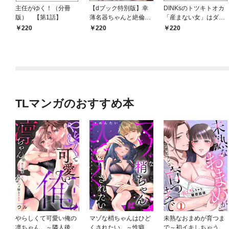
主任がゆく！（分冊
【dブック特別版】幸
DINKsのトツキトオカ
版） 【第1話】
薄名器ちゃんと絶倫エ
「産まない女」はダメ
リートくん むさぼりエ
ですか？（分冊版）
220
220
220
ッチが甘すぎる（分冊
【第1話】
版） 【第1話】
TLマンガのおすすめ本
やらしくて可愛い俺の
マゾな梢ちゃんはひど
未熟なおまめが育つま
凛ちゃん。～隣人後輩
くされたい。～性癖マ
で～初イキしちゃう敏