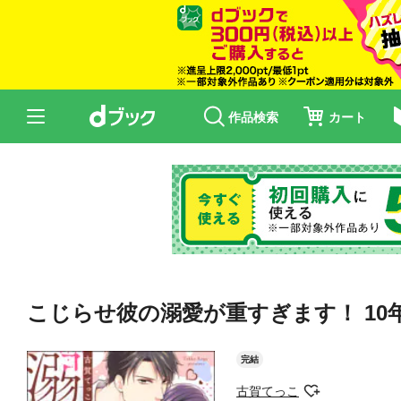
作品検索
カート
こじらせ彼の溺愛が重すぎます！ 1
完結
古賀てっこ