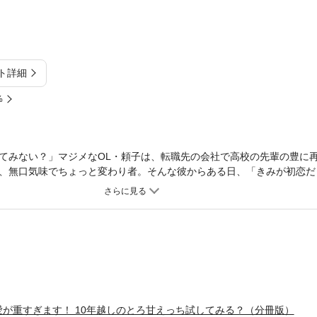
ト詳細
%
てみない？」マジメなOL・頼子は、転職先の会社で高校の先輩の豊に
、無口気味でちょっと変わり者。そんな彼からある日、「きみが初恋だ
だと、と迫ってくる豊。（気持ちはうれしいけど…でも…）頼子には恋愛
リスケベなんです!! だから引かれ――」「いや、最高じゃん」引くど
とお試しエッチをすることになってしまい――!?【初恋10年熟成カレ】
ラブ♪※この作品は『ラブキス！more Vol.34』に収録されています。
が重すぎます！ 10年越しのとろ甘えっち試してみる？（分冊版）