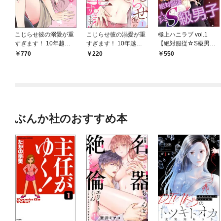
こじらせ彼の溺愛が重
こじらせ彼の溺愛が重
極上ハニラブ vol.1
すぎます！ 10年越し
すぎます！ 10年越し
【絶対服従☆S級男
のとろ甘えっち試して
のとろ甘えっち試して
子】
770
220
550
みる？【かきおろし漫
みる？（分冊版）
画＆電子限定かきおろ
【第1話】
し漫画付】 （1）
ぶんか社のおすすめ本