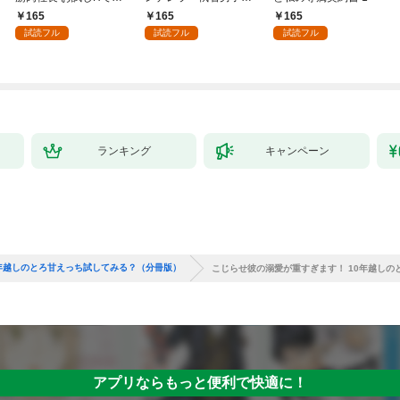
絶寸前の絶頂快感！？
見つけた本物の恋 1
165
165
165
1【電子書店限定特典
試読フル
試読フル
試読フル
付き】
ランキング
キャンペーン
0年越しのとろ甘えっち試してみる？（分冊版）
こじらせ彼の溺愛が重すぎます！ 10年越しの
アプリならもっと便利で快適に！