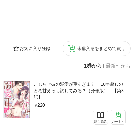
お気に入り登録
未購入巻をまとめて買う
1巻から
|
最新刊から
こじらせ彼の溺愛が重すぎます！ 10年越しの
とろ甘えっち試してみる？（分冊版） 【第3
話】
220
試し読み
カートへ