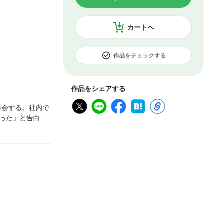
カートへ
作品をチェックする
作品をシェアする
再会する。社内で
った」と告白さ
での苦い思い出が
ころか大歓迎、し
×【ムッツリO
重複購入にご注意