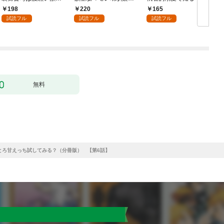
イジワルな指遣いから
焦れキュンとろ甘初え
の絶頂 1
198
220
165
感じる圧倒的快感～ 1
っち〜（１）
試読フル
試読フル
試読フル
【電子書店限定特典付
き】
無料
とろ甘えっち試してみる？（分冊版） 【第6話】