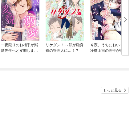
一夜限りのお相手が溺
リケダン！ ～私が独身
今夜、うちにおいで～
愛先生へと変貌しまし
寮の管理人に…！？
冷徹上司の理性が溶け
た
たら
もっと見る