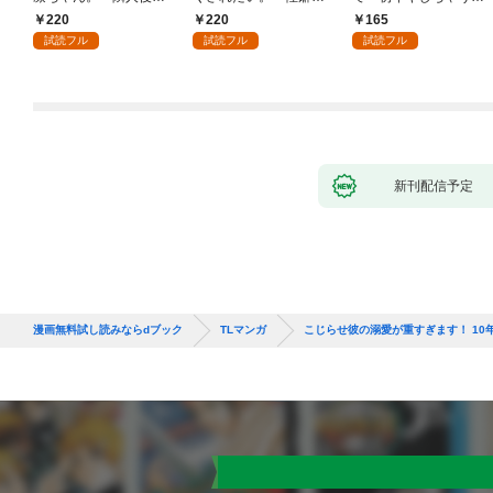
くんのイキすぎた執着
ッチした後輩と欲望の
感指導～1
220
220
165
にハメ堕とされる～(1)
ままにセックスしたら
試読フル
試読フル
試読フル
～(1)
新刊配信予定
漫画無料試し読みならdブック
TLマンガ
こじらせ彼の溺愛が重すぎます！ 1