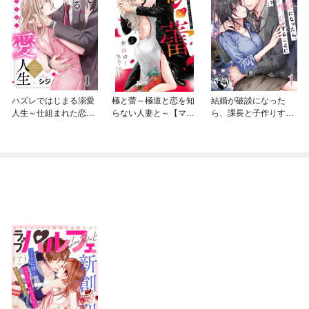
ハズレではじまる溺愛
極と蕾～極道と恋を知
結婚が破談になった
人生～仕組まれた恋の
らない人妻と～【マイ
ら、課長と子作りする
相手はハイスぺ社長
クロ】
ことになりました！？
【短編】