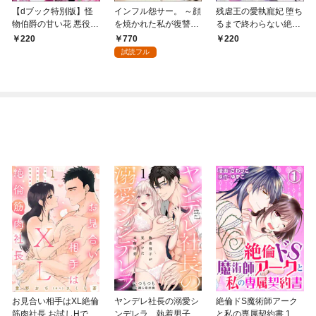
【dブック特別版】怪
インフル怨サー。 ～顔
残虐王の愛執寵妃 堕ち
物伯爵の甘い花 悪役令
を焼かれた私が復讐を
るまで終わらない絶頂
嬢はベッドで乱れ散る
誓った日～ （1）
夜伽で囚われて（分冊
770
220
220
（分冊版） 【第1
版） 【第1話】
試読フル
話】
お見合い相手はXL絶倫
ヤンデレ社長の溺愛シ
絶倫ドS魔術師アーク
筋肉社長 お試しHで気
ンデレラ 執着男子が
と私の専属契約書 1