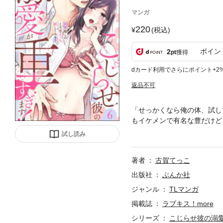
マンガ
220
(税込)
ポイン
2
pt
獲得
dカード利用でさらにポイント+2
返品不可
「せっかくなら俺の体、試し
もイケメンで有名な豊だけど
れる!!やっぱり今でも好き
試し読み
あって…「…実は私、ムッツ
かも「あの頃とは違うから」
著者
古賀てっこ
L】カラダから始まる濃厚再会
下さい。
出版社
ぶんか社
ジャンル
TLマンガ
掲載誌
ラブキス！more
シリーズ
こじらせ彼の溺愛