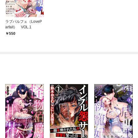
ラブパルフェ（LoveP
arfait） VOL.1
550