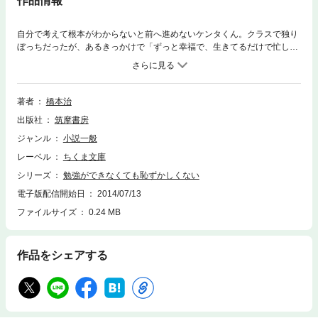
作品情報
自分で考えて根本がわからないと前へ進めないケンタくん。クラスで独り
ぼっちだったが、あるきっかけで「ずっと幸福で、生きてるだけで忙し
い」毎日を経験し、次第に自信をつけていく――。勉強の本当の意味は？
いちばん大切なことって？子供の気持ちで感じ、やさしい気持ちいっぱい
で涙する自伝的小説三部作・全収載。
著者
橋本治
出版社
筑摩書房
ジャンル
小説一般
レーベル
ちくま文庫
シリーズ
勉強ができなくても恥ずかしくない
電子版配信開始日
2014/07/13
ファイルサイズ
0.24 MB
作品をシェアする