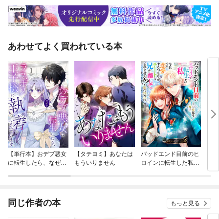
あわせてよく買われている本
【単行本】おデブ悪女
【タテヨミ】あなたは
バッドエンド目前のヒ
【タ
に転生したら、なぜか
もういりません
ロインに転生した私、
リ〜
ラスボス王子様に執着
今世では恋愛するつも
されています
りがチートな兄が離し
てくれません！？@C
OMIC
同じ作者の本
もっと見る