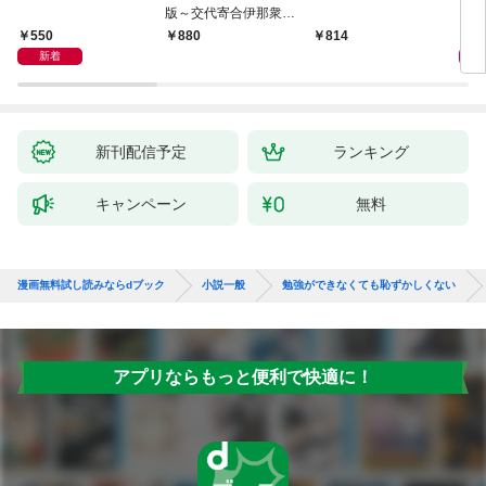
版～交代寄合伊那衆異
聞（1）～
550
1,
880
814
新着
新刊配信予定
ランキング
キャンペーン
無料
漫画無料試し読みならdブック
小説一般
勉強ができなくても恥ずかしくない
アプリならもっと便利で快適に！