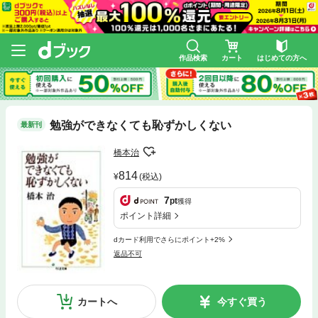
作品検索
カート
はじめての方へ
勉強ができなくても恥ずかしくない
最新刊
橋本治
814
(税込)
7
pt
獲得
ポイント詳細
dカード利用でさらにポイント+2%
返品不可
カートへ
今すぐ買う