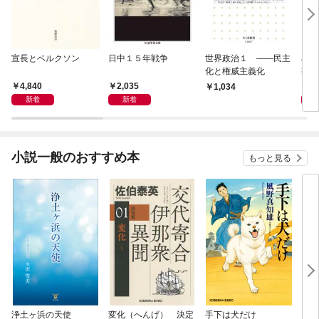
宣長とベルクソン
日中１５年戦争
世界政治１ ――民主
石原
化と権威主義化
導か
4,840
2,035
1,
1,034
新着
新着
小説一般のおすすめ本
もっと見る
浄土ヶ浜の天使
変化（へんげ） 決定
手下は犬だけ
マリ