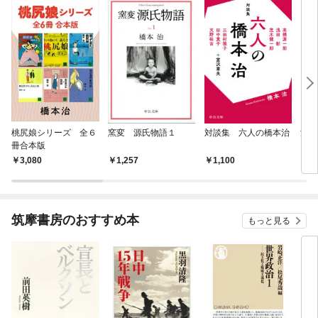
桃尻娘シリーズ 全６
窯変 源氏物語１
対談集 六人の橋本治
源氏
冊合本版
新
3,080
1,257
1,100
2,
筑摩書房のおすすめ本
もっと見る