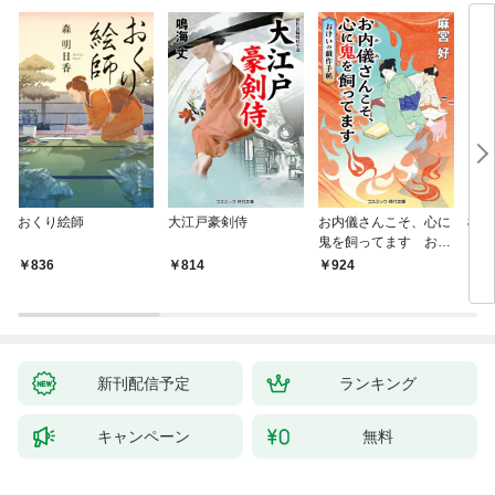
おくり絵師
大江戸豪剣侍
お内儀さんこそ、心に
極道
鬼を飼ってます おけ
いの戯作手帖
836
814
924
8
新刊配信予定
ランキング
キャンペーン
無料