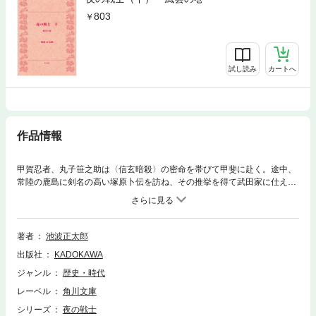
803
試し読み
カートへ
作品情報
甲賀忍者、丸子笹之助は〈信玄暗殺〉の密命を帯びて甲斐に赴く。途中、
常陸の鹿島に剣名の高い塚原卜伝を訪ね、その推挙を得て武田家に仕える
ことに成功する。だが、笹之助は信玄の侍女、久仁に熱い血潮をたぎら
せ、密命と恋の板ばさみに陥る。上杉謙信との川中島大会戦前夜、笹之助
に課せられた任務を知りつつ、それを許す信玄。その包容力と偉大さに感
動した笹之助の背後に強力な甲賀忍者の群れが忍び寄った。
著者
池波正太郎
出版社
KADOKAWA
ジャンル
歴史・時代
レーベル
角川文庫
シリーズ
夜の戦士