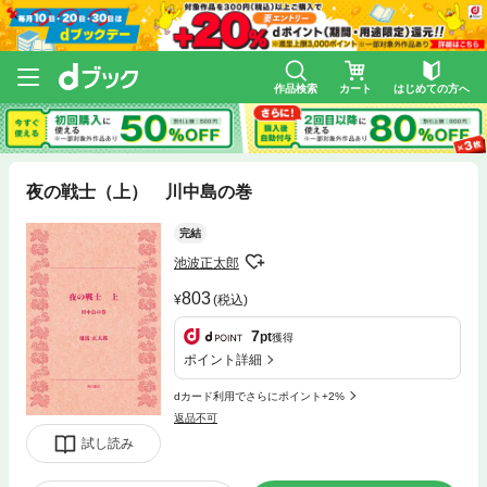
作品検索
カート
はじめての方へ
夜の戦士（上） 川中島の巻
完結
池波正太郎
803
(税込)
7
pt
獲得
ポイント詳細
dカード利用でさらにポイント+2%
返品不可
試し読み