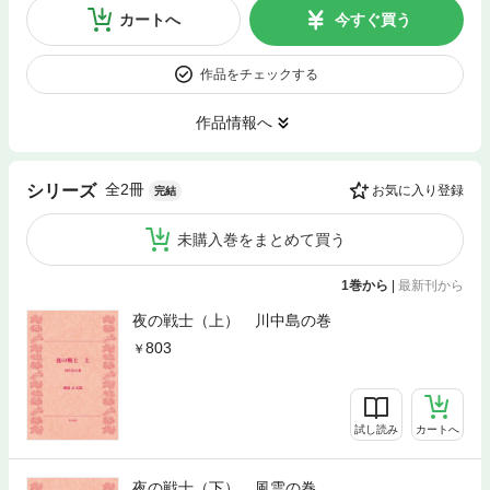
カートへ
今すぐ買う
作品をチェックする
作品情報へ
全2冊
シリーズ
お気に入り登録
完結
未購入巻をまとめて買う
1巻から
|
最新刊から
夜の戦士（上） 川中島の巻
803
試し読み
カートへ
夜の戦士（下） 風雲の巻