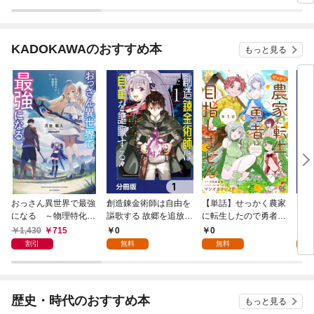
KADOKAWAのおすすめ本
もっと見る
おっさん異世界で最強
創造錬金術師は自由を
【単話】せっかく農家
夫は
になる ～物理特化の
謳歌する 故郷を追放さ
に転生したので勇者は
【分
覚醒者～
れたら、魔王のお膝元
目指しません【第1
1,430
715
0
0
0
で超絶効果のマジック
話】
割引
無料
無料
アイテム作り放題にな
りました【分冊版】
1
歴史・時代のおすすめ本
もっと見る