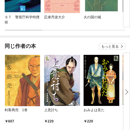
ＳＴ 警視庁科学特捜
忍者丹波大介
火の国の城
新装
班
同じ作者の本
もっと見る
剣客商売 1巻
上意討ち
おみよは見た
鬼平
607
220
220
6