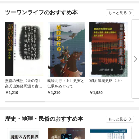
ツーワンライフのおすすめ本
もっと見る
燕都の残照〈天の巻〉
義経北行〈上〉史実と
家版 陸奥史略〈上〉
もり
高氏山海経周辺と古史
伝承をめぐって
概考
1,210
1,210
1,980
7
歴史・地理・民俗のおすすめ本
もっと見る