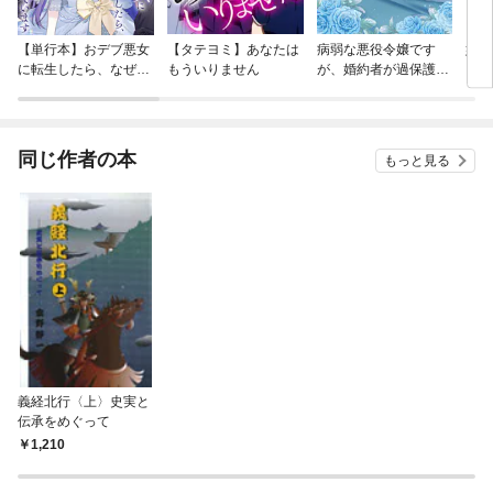
【単行本】おデブ悪女
【タテヨミ】あなたは
病弱な悪役令嬢です
妹は
に転生したら、なぜか
もういりません
が、婚約者が過保護す
ラスボス王子様に執着
ぎて逃げ出したい(私
されています
たち犬猿の仲でしたよ
ね！？)
同じ作者の本
もっと見る
義経北行〈上〉史実と
伝承をめぐって
1,210