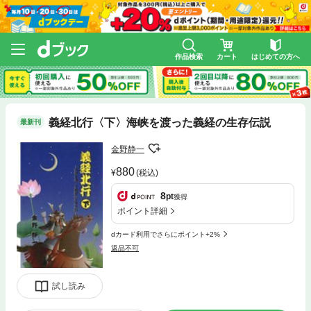
作品検索
カート
はじめての方へ
義経北行〈下〉海峡を渡った義経の生存伝説
最新刊
金野静一
880
(税込)
8
pt
獲得
ポイント詳細
dカード利用でさらにポイント+2%
返品不可
試し読み