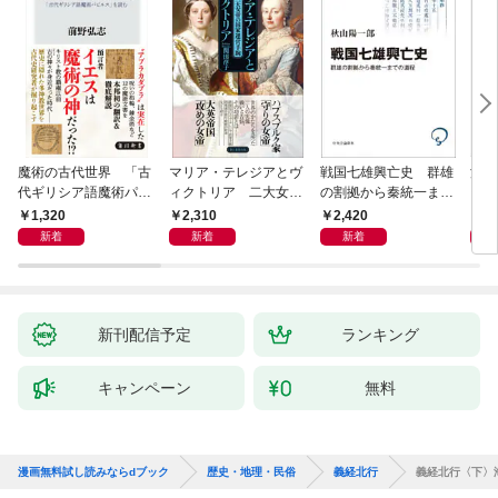
魔術の古代世界 「古
マリア・テレジアとヴ
戦国七雄興亡史 群雄
漢代
代ギリシア語魔術パピ
ィクトリア 二大女帝
の割拠から秦統一まで
究（
ルス」を読む
の国家運営手腕
の道程
1,320
2,310
2,420
9,
新着
新着
新着
新刊配信予定
ランキング
キャンペーン
無料
漫画無料試し読みならdブック
歴史・地理・民俗
義経北行
義経北行〈下〉