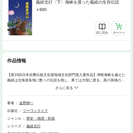
義経北行〈下〉海峡を渡った義経の生存伝説
880
試し読み
カートへ
作品情報
【第10回日本自費出版文化賞地域文化部門賞入選作品】津軽海峡を越えた
義経は北海道各地に数々の伝説を残し、果ては大陸に渡る。真の英雄の末
路はモンゴルの覇者となって花開く。道東と道南の義経に対する評価の違
いも興味深い。
著者
金野静一
出版社
ツーワンライフ
ジャンル
歴史・地理・民俗
シリーズ
義経北行