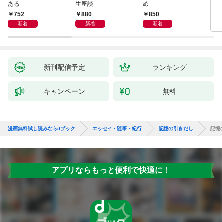
ある
生座談
め
思案
752
880
850
8
新着
新着
新着
新刊配信予定
ランキング
キャンペーン
無料
漫画無料試し読みならdブック
エッセイ・随筆・紀行
記憶の引きだし
記憶
アプリならもっと便利で快適に！