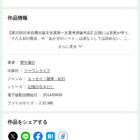
作品情報
【第10回日本自費出版文化賞第一次選考突破作品】記憶には哀愁が伴う。
「十八人目の熟女」や「あかずのノート」は涙なくしては読めない。この
随筆集は愛妻に捧げる鎮魂歌。
著者
野中康行
出版社
ツーワンライフ
ジャンル
エッセイ・随筆・紀行
シリーズ
記憶の引きだし
電子版配信開始日
2014/09/09
ファイルサイズ
2.32 MB
作品をシェアする