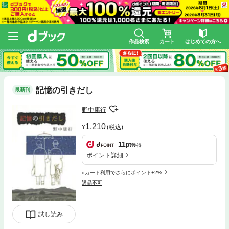
作品検索
カート
はじめての方へ
記憶の引きだし
最新刊
野中康行
1,210
(税込)
11
pt
獲得
ポイント詳細
dカード利用でさらにポイント+2%
返品不可
試し読み