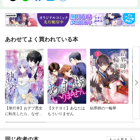
あわせてよく買われている本
【単行本】おデブ悪女
【タテヨミ】あなたは
結界師の一輪華
バッ
に転生したら、なぜか
もういりません
ロイ
ラスボス王子様に執着
今世
されています
りが
てく
OMI
同じ作者の本
もっと見る