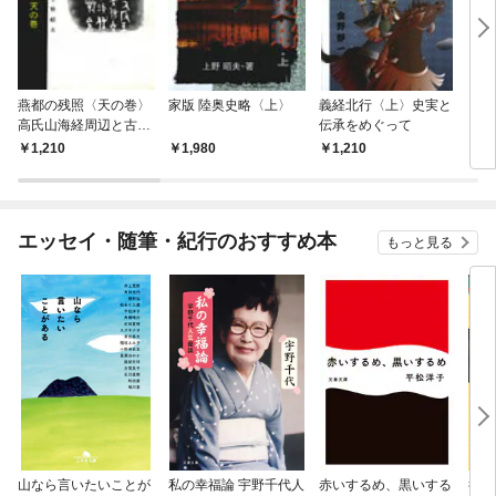
燕都の残照〈天の巻〉
家版 陸奥史略〈上〉
義経北行〈上〉史実と
もり
高氏山海経周辺と古史
伝承をめぐって
概考
1,210
1,980
1,210
7
エッセイ・随筆・紀行のおすすめ本
もっと見る
山なら言いたいことが
私の幸福論 宇野千代人
赤いするめ、黒いする
行き