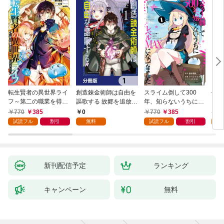
転生賢者の異世界ライ
創造錬金術師は自由を
スライム倒して300
信長
フ～第二の職業を得
謳歌する 故郷を追放さ
年、知らないうちにレ
て、世界最強になりま
れたら、魔王のお膝元
ベルMAXになってまし
770
385
0
770
385
7
した～ 1巻
で超絶効果のマジック
た 1巻
試読フル
割引
無料
試読フル
割引
試
アイテム作り放題にな
りました【分冊版】
1
新刊配信予定
ランキング
キャンペーン
無料