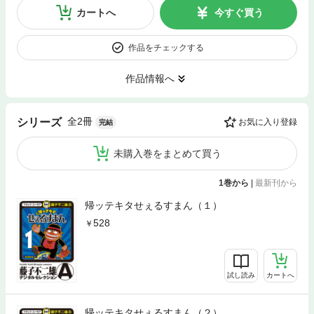
カートへ
今すぐ買う
作品をチェックする
作品情報へ
全2冊
シリーズ
お気に入り登録
完結
未購入巻をまとめて買う
1巻から
|
最新刊から
帰ッテキタせぇるすまん（１）
528
試し読み
カートへ
帰ッテキタせぇるすまん（２）