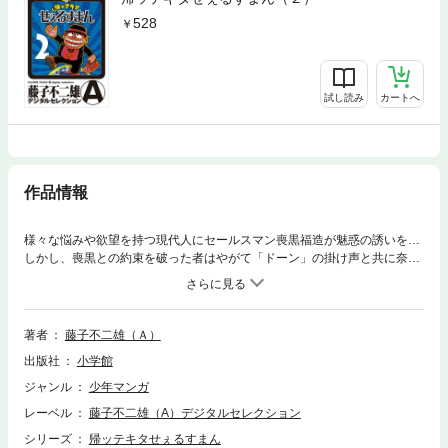
528
試し読み
カートへ
作品情報
様々な悩みや欲望を持つ現代人にセールスマン喪黒福造が魅惑の誘いを…
しかし、喪黒との約束を破った者はやがて「ドーン」の掛け声と共に奈落
の底へ。一話完結のオムニバス形式で描くブラックユーモアの最高傑作。
その続編。完結巻の第2巻！！
著者
藤子不二雄（Ａ）
出版社
小学館
ジャンル
少年マンガ
レーベル
藤子不二雄（A）デジタルセレクション
シリーズ
帰ッテキタせぇるすまん