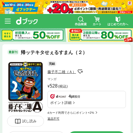
作品検索
カート
はじめての方へ
帰ッテキタせぇるすまん（２）
最新刊
完結
藤子不二雄（Ａ）
マンガ
528
(税込)
4
pt
獲得
ポイント詳細
dカード利用でさらにポイント+2%
返品不可
試し読み