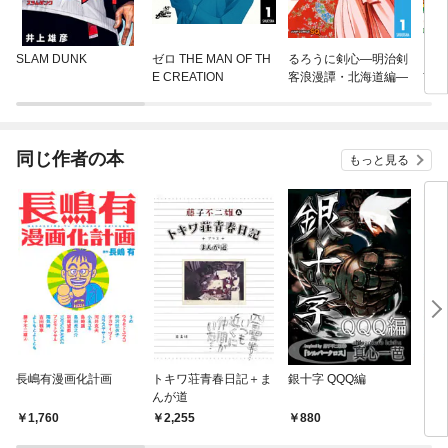
SLAM DUNK
ゼロ THE MAN OF TH
るろうに剣心—明治剣
こち
E CREATION
客浪漫譚・北海道編—
前派
同じ作者の本
もっと見る
長嶋有漫画化計画
トキワ荘青春日記＋ま
銀十字 QQQ編
ミス
んが道
タル
（１
1,760
2,255
880
5