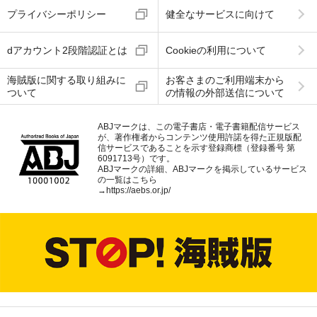
プライバシーポリシー
健全なサービスに向けて
dアカウント2段階認証とは
Cookieの利用について
海賊版に関する取り組みに
お客さまのご利用端末から
ついて
の情報の外部送信について
ABJマークは、この電子書店・電子書籍配信サービス
が、著作権者からコンテンツ使用許諾を得た正規版配
信サービスであることを示す登録商標（登録番号 第
6091713号）です。
ABJマークの詳細、ABJマークを掲示しているサービス
の一覧はこちら
→
https://aebs.or.jp/