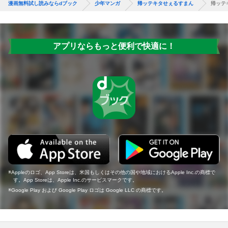
漫画無料試し読みならdブック
少年マンガ
帰ッテキタせぇるすまん
帰ッテ
アプリならもっと便利で快適に！
Appleのロゴ、App Storeは、米国もしくはその他の国や地域におけるApple Inc.の商標で
す。App Storeは、Apple Inc.のサービスマークです。
Google Play および Google Play ロゴは Google LLC の商標です。