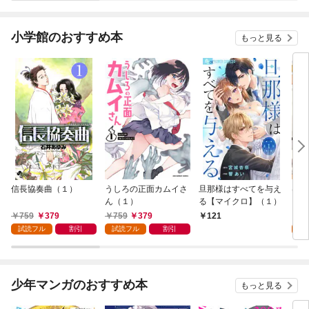
小学館のおすすめ本
もっと見る
信長協奏曲（１）
うしろの正面カムイさ
旦那様はすべてを与え
はじ
ん（１）
る【マイクロ】（１）
（１
759
379
759
379
7
121
試読フル
割引
試読フル
割引
試
少年マンガのおすすめ本
もっと見る