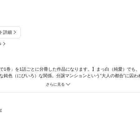
ト詳細
%
で1巻」を1話ごとに分冊した作品になります。】まっ白（純愛）でも
な鈍色（にびいろ）な関係。分譲マンションという“大人の都合”に囚わ
※本電子書籍内に広告・その他情報が含まれている場合がございますが
承ください。
r