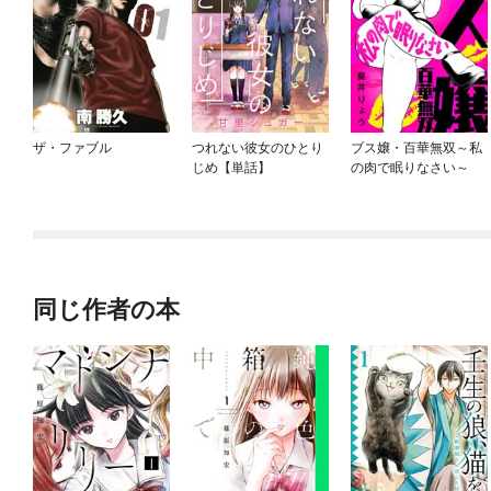
ザ・ファブル
つれない彼女のひとり
ブス嬢・百華無双～私
じめ【単話】
の肉で眠りなさい～
同じ作者の本