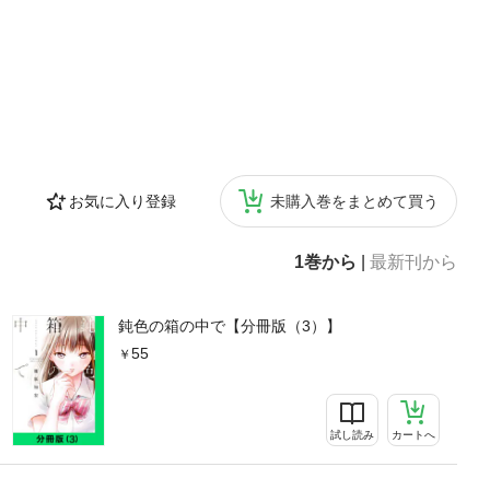
お気に入り登録
未購入巻をまとめて買う
1巻から
|
最新刊から
鈍色の箱の中で【分冊版（3）】
55
試し読み
カートへ