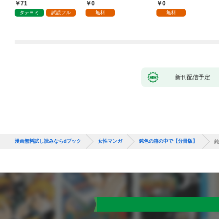
ていただきます！
抱かれて困ってます 第
71
0
0
1話
タテヨミ
試読フル
無料
無料
新刊配信予定
漫画無料試し読みならdブック
女性マンガ
鈍色の箱の中で【分冊版】
鈍