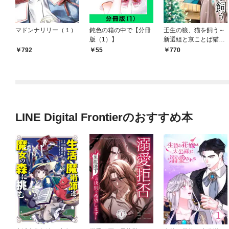
マドンナリリー（１）
鈍色の箱の中で【分冊
壬生の狼、猫を飼う～
版（1）】
新選組と京ことば猫～
1巻
792
55
770
LINE Digital Frontierのおすすめ本