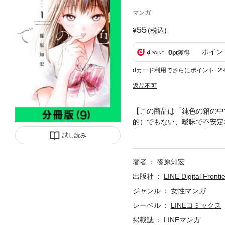
マンガ
55
(税込)
ポイン
0
pt
獲得
dカード利用でさらにポイント+2
返品不可
【この商品は「鈍色の箱の中
的）でもない、曖昧で不安定
の偏愛的な日常ストーリー。
試し読み
のものとなります。何卒ご了
著者
篠原知宏
出版社
LINE Digital Frontie
ジャンル
女性マンガ
レーベル
LINEコミックス
掲載誌
LINEマンガ