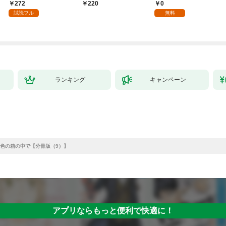
嫁として溺愛されてい
してさしあげます！1
様 1話
272
0
220
ます【単話】（１）
試読フル
無料
ランキング
キャンペーン
色の箱の中で【分冊版（9）】
アプリならもっと便利で快適に！