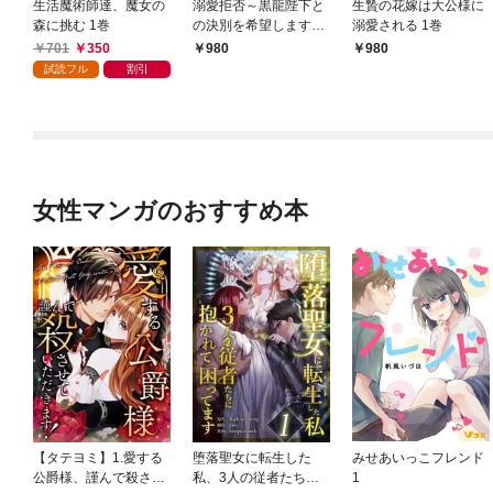
生活魔術師達、魔女の
溺愛拒否～黒龍陛下と
生贄の花嫁は大公様に
森に挑む 1巻
の決別を希望します～
溺愛される 1巻
1巻
701
350
980
980
試読フル
割引
女性マンガのおすすめ本
【タテヨミ】1.愛する
堕落聖女に転生した
みせあいっこフレンド
公爵様、謹んで殺させ
私、3人の従者たちに
1