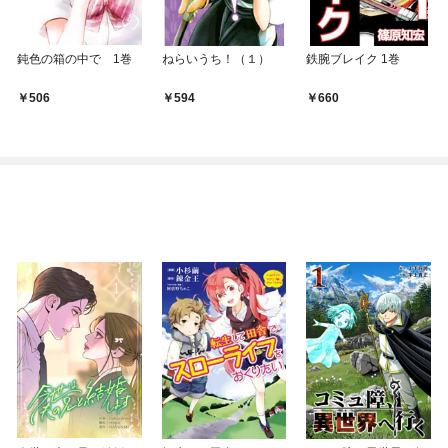
鈍色の箱の中で 1巻
ねらいうち！（１）
鉄腕ブレイク 1巻
506
594
660