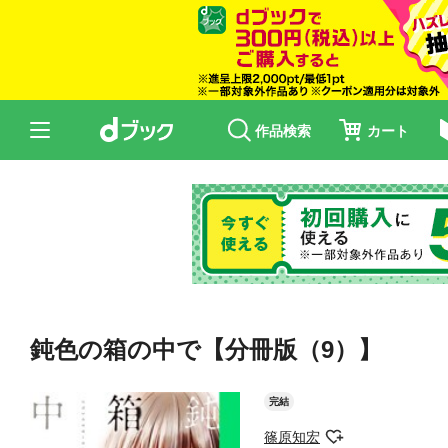
作品検索
カート
鈍色の箱の中で【分冊版（9）】
完結
篠原知宏