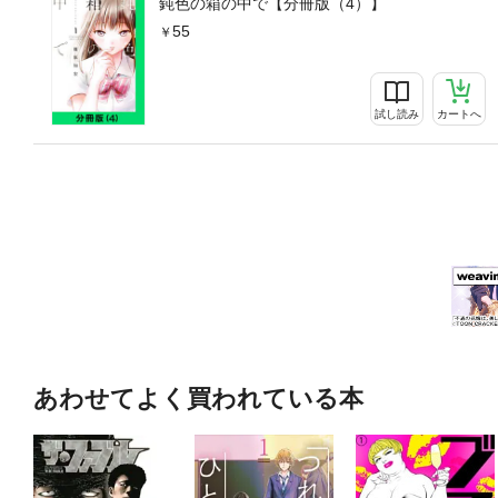
鈍色の箱の中で【分冊版（4）】
55
試し読み
カートへ
あわせてよく買われている本