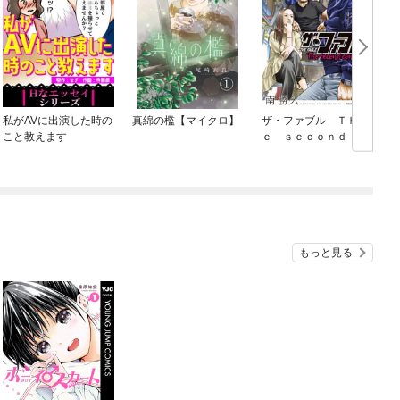
私がAVに出演した時の
真綿の檻【マイクロ】
ザ・ファブル Ｔｈ
こと教えます
ｅ ｓｅｃｏｎｄ ｃ
ｏｎｔａｃｔ
もっと見る