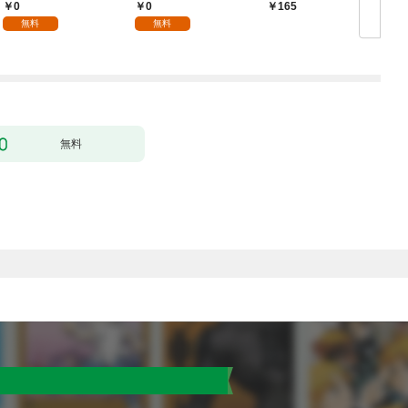
1
り］ 第1話
0
0
165
無料
無料
無料