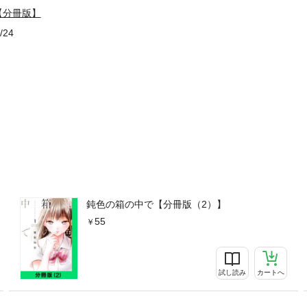
【分冊版】
/24
鈍色の箱の中で【分冊版（2）】
55
試し読み
カートへ