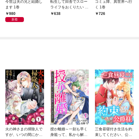
今世は夫の兄と結婚し
転生して田舎でスロー
コミュ障、異世界へ行
ます 1巻
ライフをおくりたい 1
く 1巻
巻
980
638
726
新着
火の神さまの掃除人で
授か離婚～一刻も早く
三食昼寝付き生活を約
すが、いつの間にか花
身籠って、私から解放
束してください、公爵