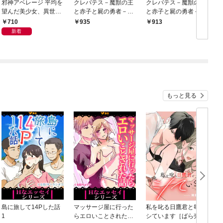
邪神アベレージ 平均を
クレバテス－魔獣の王
クレバテス－魔獣の王
望んだ美少女、異世界
と赤子と屍の勇者－
と赤子と屍の勇者－ 1
で平均的な邪神となる
【フルカラー版】 1巻
巻
710
935
913
1巻
新着
もっと見る
島に旅して14Pした話
マッサージ屋に行った
私を叱る日鷹君と毎晩
1
らエロいことされた話
シています［ばら売