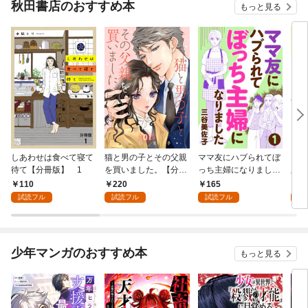
秋田書店のおすすめ本
もっと見る
しあわせは食べて寝て
猫と男の子とその父親
ママ友にハブられてぼ
ワタ
待て【分冊版】 1
を買いました。【分冊
っち主婦になりました
版】
版】 1
【分冊版】 1
110
220
165
1
試読フル
試読フル
試読フル
試
少年マンガのおすすめ本
もっと見る