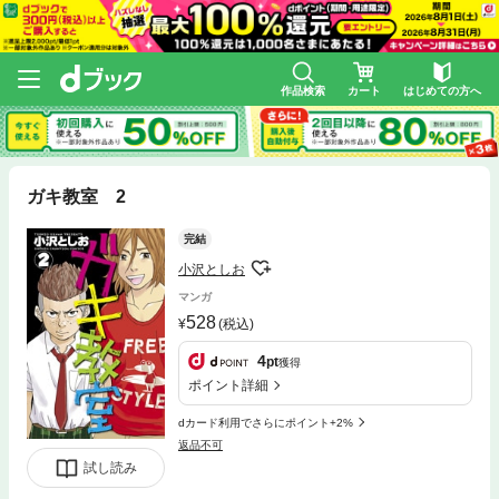
作品検索
カート
はじめての方へ
ガキ教室 2
完結
小沢としお
マンガ
528
(税込)
4
pt
獲得
ポイント詳細
dカード利用でさらにポイント+2%
返品不可
試し読み