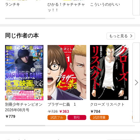
ランチキ
ひかる！チャチャチャ
こういうのがいい
ブラ
ッ！！
同じ作者の本
もっと見る
別冊少年チャンピオン
ブラザー仁義 1
クローズ リスペクト
ダン
2026年08月号
726
363
704
5
779
試読フル
割引
試読増量
試