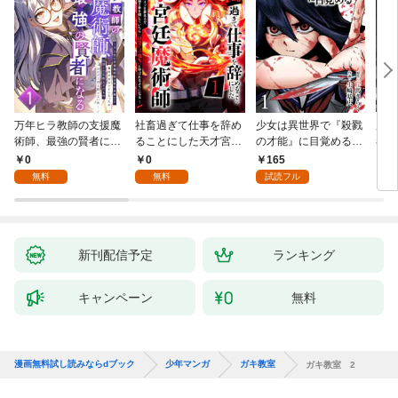
万年ヒラ教師の支援魔
社畜過ぎて仕事を辞め
少女は異世界で『殺戮
魔王
術師、最強の賢者にな
ることにした天才宮廷
の才能』に目覚める
者パ
る～不人気の支援魔術
魔術師～辺境の地でス
(話売り) #1
やっ
0
0
165
2
師は給料泥棒だと魔術
ローライフを夢見る
無料
無料
試読フル
大学をクビになった
が、不届き者を倒して
が、出世した元教え子
いたら『最果ての魔
たちのおかげで何も困
女』と呼ばれるように
らない件～ 第1話
なる～ 第1話
新刊配信予定
ランキング
キャンペーン
無料
漫画無料試し読みならdブック
少年マンガ
ガキ教室
ガキ教室 2