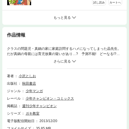
試し読み
カートへ
もっと見る
作品情報
クラスの問題児・真鍋の家に家庭訪問するハメになってしまった晶先生。
だが真鍋の母親には育児放棄の疑いがあり…? 予測不能! どーなる!?
チャラ教師VSモンスターペアレンツ!!
著者
小沢としお
出版社
秋田書店
ジャンル
少年マンガ
レーベル
少年チャンピオン・コミックス
掲載誌
週刊少年チャンピオン
シリーズ
ガキ教室
電子版配信開始日
2013/12/20
ファイルサイズ
35.85 MB