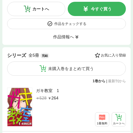
カートへ
今すぐ買う
作品をチェックする
作品情報へ
全5冊
シリーズ
お気に入り登録
完結
未購入巻をまとめて買う
1巻から
|
最新刊から
ガキ教室 1
528
264
1冊無料
カートへ