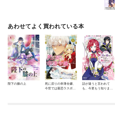
あわせてよく買われている本
陛下の膝の上
死に戻りの幸薄令嬢、
話が違うと言われて
今世では最恐ラスボス
も、今更もう知りませ
お義兄様に溺愛されて
んよ ～婚約破棄され
ます
た公爵令嬢は第七王子
に溺愛される～