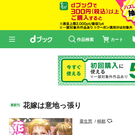
作品検索
カート
花嫁は意地っ張り
最新刊
粟生慧
桐都