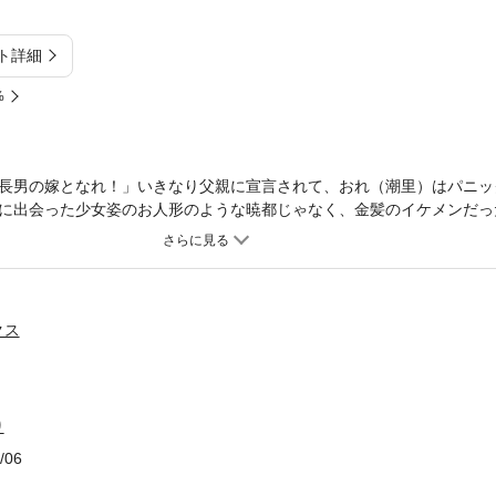
ト詳細
%
長男の嫁となれ！」いきなり父親に宣言されて、おれ（潮里）はパニッ
に出会った少女姿のお人形のような暁都じゃなく、金髪のイケメンだっ
くる暁都を交わしつつ、おれ達は信頼を育むことに。だけど、どんどん
はいってやらないんだ！意地っ張りでどこか可愛い潮里と完璧な金髪イ
クス
り
/06