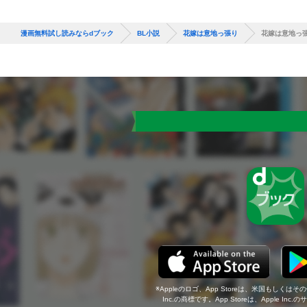
漫画無料試し読みならdブック
BL小説
花嫁は意地っ張り
花嫁は意地っ
Appleのロゴ、App Storeは、米国もしくはそ
Inc.の商標です。App Storeは、Apple In