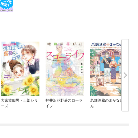
大家族四男・士郎シリ
軽井沢花野荘スローラ
老舗酒蔵のまかないさ
ーズ
イフ
ん