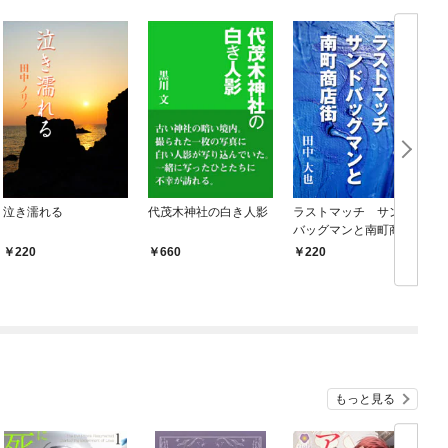
泣き濡れる
代茂木神社の白き人影
ラストマッチ サンド
バッグマンと南町商店
街
220
660
220
もっと見る