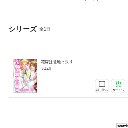
シリーズ
全1冊
花嫁は意地っ張り
440
試し読み
カートへ