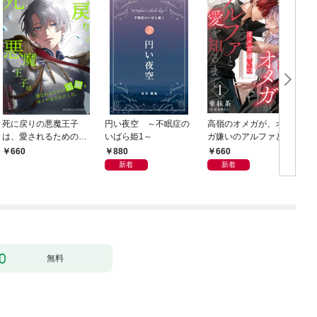
死に戻りの悪魔王子
円い夜空 ～不眠症の
高嶺のオメガが、オメ
は、愛されるための実
いばら姫1～
ガ嫌いのアルファと愛
１
験をはじめることにし
を知るまで1
880
660
660
た。（１）
新着
新着
無料