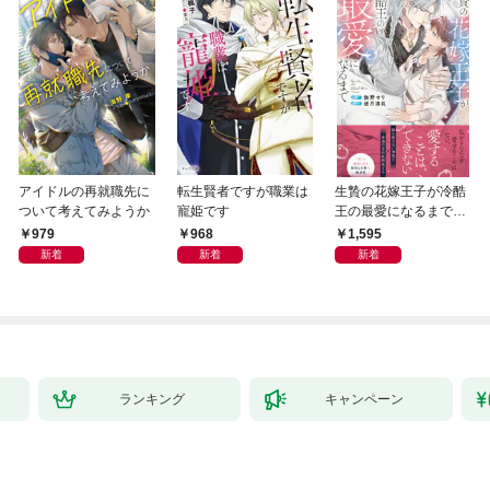
アイドルの再就職先に
転生賢者ですが職業は
生贄の花嫁王子が冷酷
ついて考えてみようか
寵姫です
王の最愛になるまで
【イラスト付き】【単
979
968
1,595
行本書き下ろしSS付
新着
新着
新着
き】
ランキング
キャンペーン