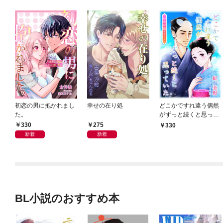
初恋の男に抱かれまし
幸せの在り処
どこかですれ違う偶然
た。
がずっと続くと思って
いた
330
275
330
新着
新着
BL小説のおすすめ本