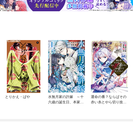
とりかえ・ばや
水無月家の許嫁 ～十
運命の番？ならばその
六歳の誕生日、本家の
赤い糸とやら切り捨て
当主が迎えに来まし
て差し上げましょう@
た。～
COMIC