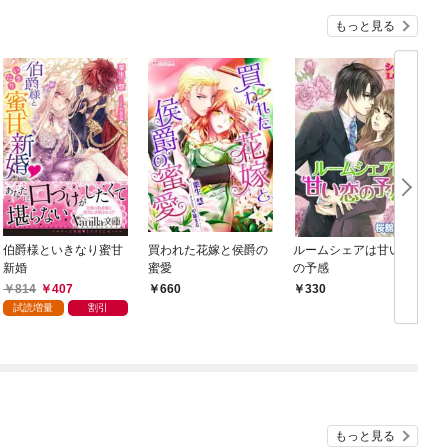
もっと見る
伯爵様といきなり蜜甘
買われた花嫁と侯爵の
ルームシェアは甘い恋
新婚
蜜愛
の予感
814
407
660
330
試読増量
割引
もっと見る