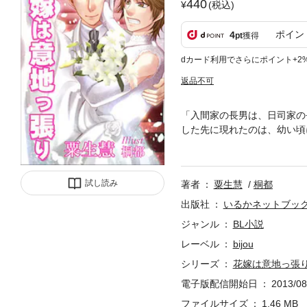
440
(税込)
ポイン
4
pt
獲得
dカード利用でさらにポイント+2
返品不可
「入間家の長男は、日司家の
した先に現れたのは、幼い頃
らわれて、嫁になれと迫って
っていく。でも、絶対暁都に
は成就するのか？
試し読み
著者
粟生慧
桐都
出版社
いるかネットブッ
ジャンル
BL小説
レーベル
bijou
シリーズ
花嫁は意地っ張
電子版配信開始日
2013/08
ファイルサイズ
1.46 MB