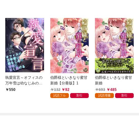
執愛宣言～オフィスの
伯爵様といきなり蜜甘
伯爵様といきなり蜜甘
万年雪は幼なじみの情
新婚【分冊版】1
新婚
欲に甘く融ける～
132
92
693
485
550
試読フル
割引
試読増量
割引