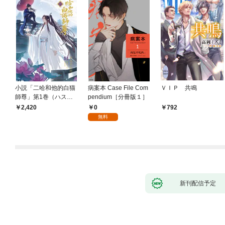
小説「二哈和他的白猫
病案本 Case File Com
ＶＩＰ 共鳴
師尊」第1巻（ハスキ
pendium［分冊版１］
ーとかれのしろねこし
0
2,420
792
ずん）
無料
新刊配信予定