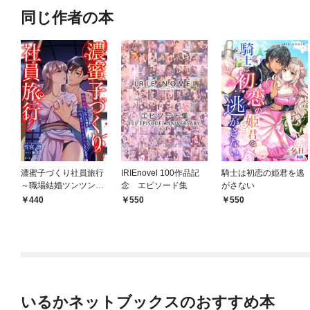
同じ作者の本
濃蜜子づくり社員旅行
IRIEnovel 100作品記
騎士は初恋の姫君を逃
～職場結婚ツンツン夫
念 エピソード集
がさない
婦がこっそりイチャイ
440
550
550
チャしています！～
いるかネットブックスのおすすめ本