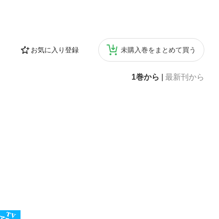
お気に入り登録
未購入巻をまとめて買う
1巻から
|
最新刊から