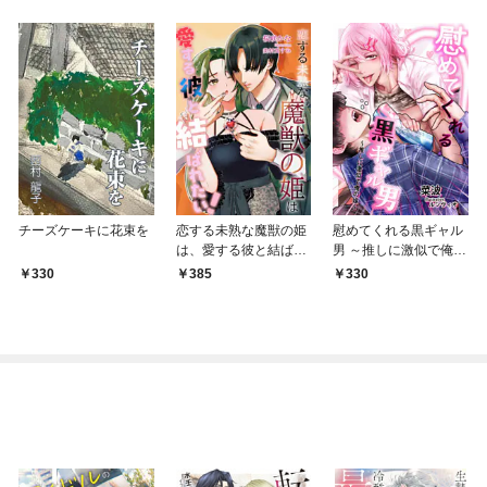
チーズケーキに花束を
恋する未熟な魔獣の姫
慰めてくれる黒ギャル
は、愛する彼と結ばれ
男 ～推しに激似で俺の
たい！
嫁～
330
385
330