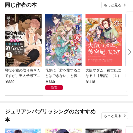
す。
同じ作者の本
もっと見る
悪役令嬢の取り巻きＡ
花嫁に「君を愛するこ
大阪マダム、後宮妃に
丸の
ですが、王太子殿下に
とはできない」と伝え
なる！【単話】（１）
幽霊
迫られています。①
た結果
660
880
118
7
新着
ジュリアンパブリッシングのおすすめ
もっと見る
本