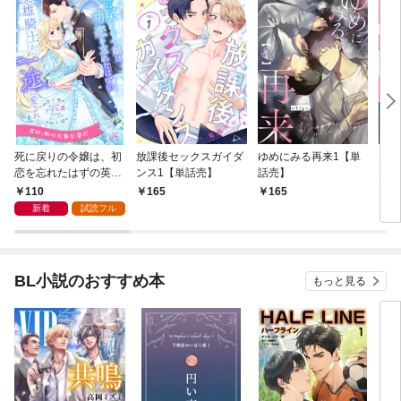
死に戻りの令嬢は、初
放課後セックスガイダ
ゆめにみる再来1【単
マジ
恋を忘れたはずの英雄
ンス1【単話売】
話売】
ん・
騎士から一途に愛され
話売
110
165
165
2
る【１】
新着
試読フル
BL小説のおすすめ本
もっと見る