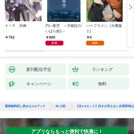
ＶＩＰ 共鳴
円い夜空 ～不眠症の
ハーフライン［分冊版
死に
いばら姫1～
１]
は、
験を
880
0
792
6
た。
新着
無料
新刊配信予定
ランキング
キャンペーン
無料
漫画無料試し読みならdブック
BL小説
【全1-6セット】好きが言えない次期宰相
アプリならもっと便利で快適に！