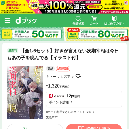
作品検索
カート
はじめての方へ
【全1-6セット】好きが言えない次期宰相は今日
最新刊
もあの子を睨んでる【イラスト付】
完結
試読増量
キトー
カズアキ
1,320
(税込)
12
pt
獲得
ポイント詳細
dカード利用でさらにポイント+2%
返品不可