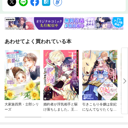
あわせてよく買われている本
大家族四男・士郎シリ
婚約者が浮気相手と駆
引きこもり令嬢は皇妃
明日
ーズ
け落ちしました。王子
になんてなりたくな
すよ
殿下に溺愛されて幸せ
い！～強面皇帝の溺愛
なので、今さら戻りた
が駄々漏れで困ります
いと言われても困りま
～