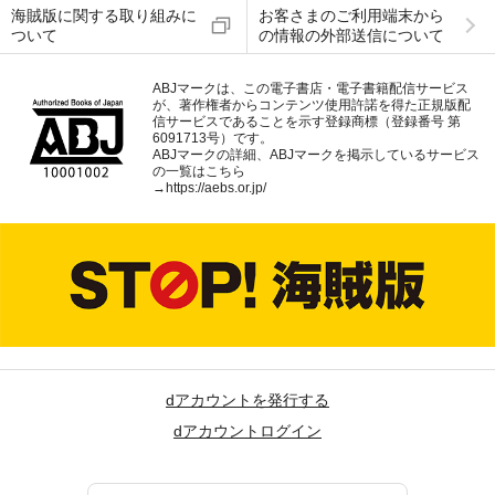
海賊版に関する取り組みに
お客さまのご利用端末から
ついて
の情報の外部送信について
ABJマークは、この電子書店・電子書籍配信サービス
が、著作権者からコンテンツ使用許諾を得た正規版配
信サービスであることを示す登録商標（登録番号 第
6091713号）です。
ABJマークの詳細、ABJマークを掲示しているサービス
の一覧はこちら
→
https://aebs.or.jp/
dアカウントを発行する
dアカウントログイン