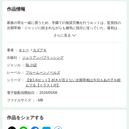
作品情報
家族の罪を一緒に償うため、学園での無賃労働を行うルットは、監視役の
次期宰相・ジャッジに睨まれながらも健気に指示に従っていた。最初は遠
目から睨まれていたが、日が経つにつれて距離が近くなってくる。今では
言葉を交わしながら睨まれていた。罪の重さを考えれば嫌われていても仕
方ない、と諦めていたが、ある日、下の名前で呼ぶようにと説教してく
る。心底、僕の事が嫌いなはずなのに、と困惑するけど……。「もう間違
著者
キトー
カズアキ
えたくない」眼鏡を外したジャッジが覆いかぶさってきて！？ 熱くて苦
出版社
ジュリアンパブリッシング
しいのに、気持ちよくて――。素直に想いを伝えられない不器用な次期宰
相×真面目でちょっと鈍感な青年のフォーカスラブ！！※こちらは単話1～6
ジャンル
BL小説
話のセット版です。重複購入にご注意ください。
レーベル
ブルームーンノベルズ
シリーズ
【全1-6セット】好きが言えない次期宰相は今日もあの子を睨
んでる【イラスト付】
電子版配信開始日
2026/05/08
ファイルサイズ
- MB
作品をシェアする