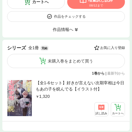
増量試し読み
カートへ
08/12まで
作品をチェックする
作品情報へ
全1冊
シリーズ
お気に入り登録
完結
未購入巻をまとめて買う
1巻から
|
最新刊から
【全1-6セット】好きが言えない次期宰相は今日
もあの子を睨んでる【イラスト付】
1,320
試し読み
カートへ