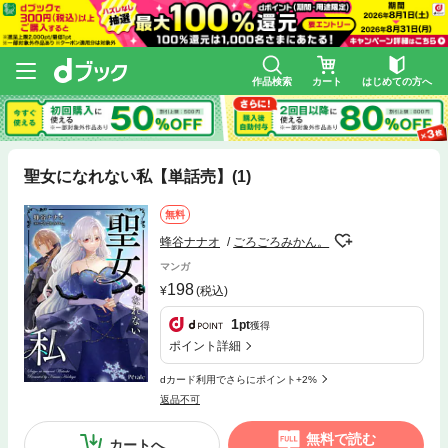
作品検索
カート
はじめての方へ
聖女になれない私【単話売】(1)
無料
蜂谷ナナオ
ごろごろみかん。
マンガ
198
(税込)
1
pt
獲得
ポイント詳細
dカード利用でさらにポイント+2%
返品不可
無料で読む
カートへ