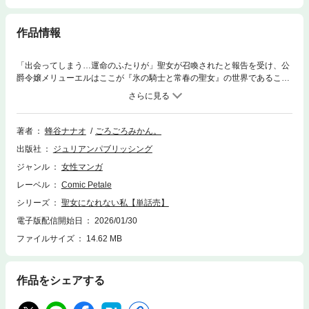
作品情報
「出会ってしまう…運命のふたりが」聖女が召喚されたと報告を受け、公
爵令嬢メリューエルはここが『氷の騎士と常春の聖女』の世界であること
を思い出す。それは、聖女アカネが騎士ミュチュスカと紆余曲折を経て結
ばれる物語。ミュチュスカは私の婚約者だ。毛嫌いされているけれど。ミ
ュチュスカのことを何一つ知らない聖女が私から彼を奪う。悔しくて…悔
しくてたまらない――。だから……私は賭けに出ることにした。記憶を取
著者
蜂谷ナナオ
ごろごろみかん。
り戻しても悪女のまま。メリューエルの恋心の行き着く先は……!?
出版社
ジュリアンパブリッシング
ジャンル
女性マンガ
レーベル
Comic Petale
シリーズ
聖女になれない私【単話売】
電子版配信開始日
2026/01/30
ファイルサイズ
14.62 MB
作品をシェアする