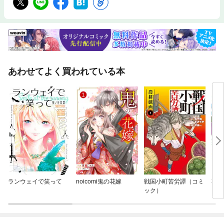
あわせてよく買われている本
ランウェイで笑って
noicomi鬼の花嫁
戦国小町苦労譚（コミ
草魔
ック）
目の
子ド
AX