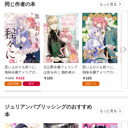
同じ作者の本
もっと見る
思い上がりも程々に。
元公爵令嬢フェリシア
思い上がりも程々に。
婚約
地味令嬢アメリアの幸
は前を向く 婚約者がお
地味令嬢アメリアの幸
役令
せな婚約: 1【イラスト
姉様に恋してしまった
せな婚約 【連載版】:
880
616
165
165
1
特典付】
ので、500年後の世界
1
試読増量
割引
試読フル
で幸せになります 連載
版：1-1
ジュリアンパブリッシングのおすすめ
もっと見る
本