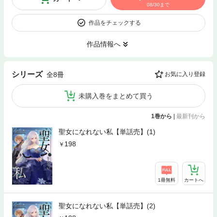
08/30まで
作品をチェックする
作品情報へ
シリーズ
全8冊
お気に入り登録
未購入巻をまとめて買う
1巻から
|
最新刊から
聖女になれない私【単話売】(1)
198
1冊無料
カートへ
聖女になれない私【単話売】(2)