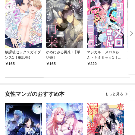
放課後セックスガイダ
ゆめにみる再来1【単
マジカル・メロきゅ
ヤン
ンス1【単話売】
話売】
ん・ギミミック1【単
お好
話売】
165
165
220
2
女性マンガのおすすめ本
もっと見る