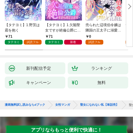
【タテヨミ】1.野茨は
【タテヨミ】1.欠陥聖
売られた辺境伯令嬢は
千鶴
霜を抱く
女ですが絶倫公爵にす
隣国の王太子に溺愛さ
に一
がられています
れる 1
【分
71
71
0
0
家の
タテヨミ
試読フル
タテヨミ
新着
試読フル
新刊配信予定
ランキング
キャンペーン
無料
漫画無料試し読みならdブック
女性マンガ
聖女になれない私【単話売】
聖
アプリならもっと便利で快適に！