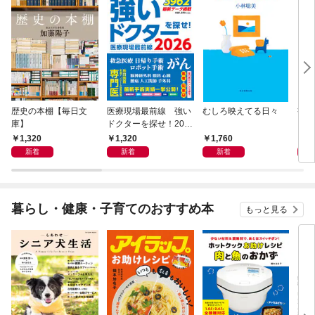
歴史の本棚【毎日文
医療現場最前線 強い
むしろ映えてる日々
書く
庫】
ドクターを探せ！202
6
1,320
1,320
1,760
2,
新着
新着
新着
暮らし・健康・子育てのおすすめ本
もっと見る