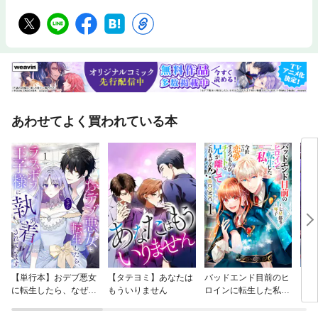
あわせてよく買われている本
【単行本】おデブ悪女
【タテヨミ】あなたは
バッドエンド目前のヒ
【タ
に転生したら、なぜか
もういりません
ロインに転生した私、
リ〜
ラスボス王子様に執着
今世では恋愛するつも
されています
りがチートな兄が離し