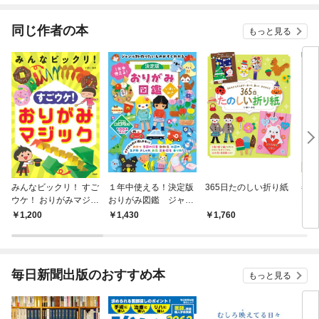
てくれません！？@C
OMIC
同じ作者の本
もっと見る
みんなビックリ！ すご
１年中使える！決定版
365日たのしい折り紙
春
ウケ！ おりがみマジッ
おりがみ図鑑 ジャン
おり
ク
ル別・作りたいものが
とい
1,200
1,430
1,760
1,
すぐわかる
毎日新聞出版のおすすめ本
もっと見る