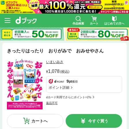
作品検索
カート
はじめての方へ
きったりはったり おりがみで おみせやさん
いまいみさ
1,078
(税込)
9
pt
獲得
ポイント詳細
dカード利用でさらにポイント+2%
返品不可
カートへ
今すぐ買う