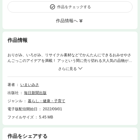
作品をチェックする
作品情報へ
作品情報
おりがみ、いろがみ、リサイクル素材などでかんたんにできるおみせやさ
んごっこのアイデアを満載！ アッという間に売り切れる大人気の品物が勢
ぞろいです。 子どもたちの行列ができるほどのお店やさんがズラリ。 カ
ラー写真を見ながらつくれる楽しい工作の本。
著者
いまいみさ
出版社
毎日新聞出版
ジャンル
暮らし・健康・子育て
電子版配信開始日
2022/09/01
ファイルサイズ
5.45 MB
作品をシェアする