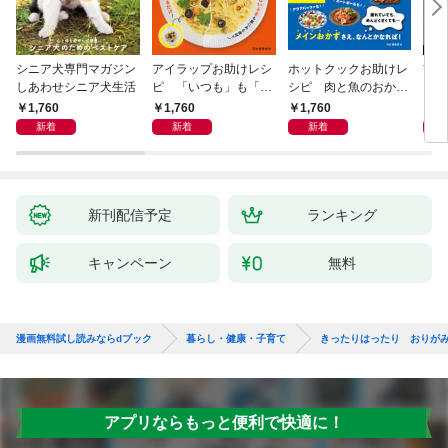
シニア犬専門マガジン
アイラップお助けレシ
ホットクックお助けレ
首
しあわせシニア犬生活
ピ 「いつも」も「も
シピ 肉と魚のおか
ヨガ
しも」もおいしい！
ず 少ない材料＆調味
ラと
1,760
1,760
1,760
1,
料で、あとはスイッチ
リー
新着
新着
新着
ポン！
昇と
新刊配信予定
ランキング
キャンペーン
無料
漫画無料試し読みならdブック
暮らし・健康・子育て
きったりはったり おりが
アプリならもっと便利で快適に！