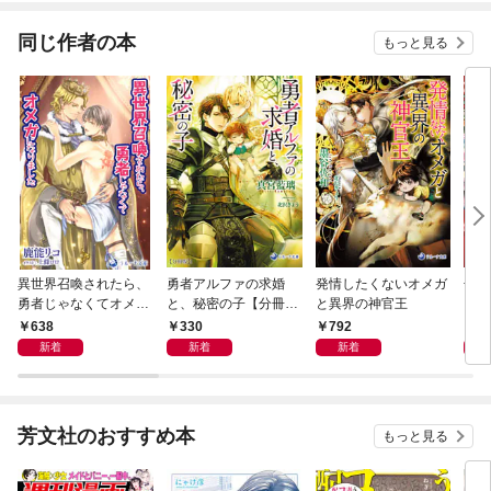
てくれません！？@C
OMIC
同じ作者の本
もっと見る
異世界召喚されたら、
勇者アルファの求婚
発情したくないオメガ
子妖
勇者じゃなくてオメガ
と、秘密の子【分冊
と異界の神官王
ごは
になりました
版】1
638
330
792
6
新着
新着
新着
芳文社のおすすめ本
もっと見る