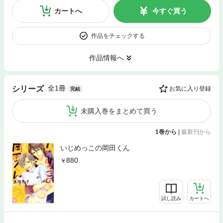
カートへ
今すぐ買う
作品をチェックする
作品情報へ
全1冊
シリーズ
お気に入り登録
完結
未購入巻をまとめて買う
1巻から
|
最新刊から
いじめっこの岡田くん
880
試し読み
カートへ