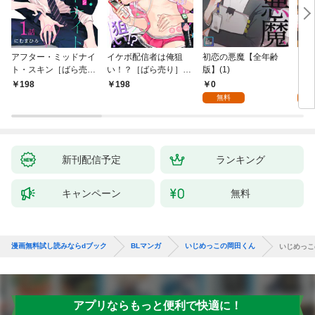
アフター・ミッドナイ
イケボ配信者は俺狙
初恋の悪魔【全年齢
ライ
ト・スキン［ばら売
い！？［ばら売り］
版】(1)
【全
り］ 第1話
第1話
0
0
198
198
無料
新刊配信予定
ランキング
キャンペーン
無料
漫画無料試し読みならdブック
BLマンガ
いじめっこの岡田くん
いじめっこ
アプリならもっと便利で快適に！