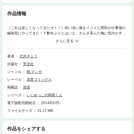
作品情報
（これは楽しくなってきたぞ！！）幼い頃に俺をイジメた岡田が仕事場の
鍼灸院にやってきた！十数年ぶりとはいえ、さんざ弄んだ俺に気付かず告
白してきた岡田。ふふふ……よし！俺にメロメロに惚れさせて捨ててやる
ゼ☆腹黒イケメン×ツンデレ美人鍼灸師ときめき復讐ラブコメ★岡田の親
友「フラレ男の友幸くん」の恋バナも収録★おまけマンガつき！
著者
北沢きょう
出版社
芳文社
ジャンル
BLマンガ
レーベル
花音コミックス
掲載誌
花音
シリーズ
いじめっこの岡田くん
電子版配信開始日
2014/02/25
ファイルサイズ
31.17 MB
作品をシェアする