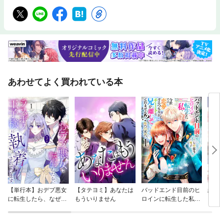
あわせてよく買われている本
【単行本】おデブ悪女
【タテヨミ】あなたは
バッドエンド目前のヒ
結界
に転生したら、なぜか
もういりません
ロインに転生した私、
ラスボス王子様に執着
今世では恋愛するつも
されています
りがチートな兄が離し