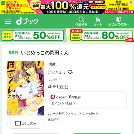
作品検索
カート
はじめての方へ
いじめっこの岡田くん
最新刊
完結
北沢きょう
マンガ
880
(税込)
8
pt
獲得
ポイント詳細
dカード利用でさらにポイント+2%
返品不可
試し読み