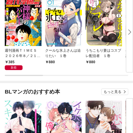
週刊漫画ＴＩＭＥＳ
クールな氷上さんは迫
うちこもり妻はコスプ
へな
２０２６年８／２１・
りたい １巻
レ配信者 １巻
話焼
２８合併号
巻
385
880
880
8
新着
BLマンガのおすすめ本
もっと見る