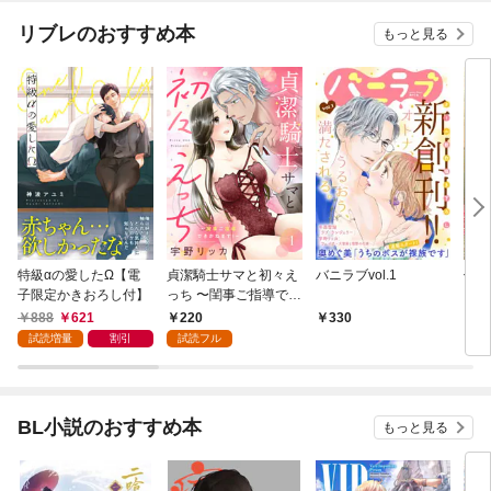
リブレのおすすめ本
もっと見る
特級αの愛したΩ【電
貞潔騎士サマと初々え
バニラブvol.1
偽者
子限定かきおろし付】
っち 〜閨事ご指導でき
どで
かねます！〜（1）
888
621
220
330
1
試読増量
割引
試読フル
BL小説のおすすめ本
もっと見る