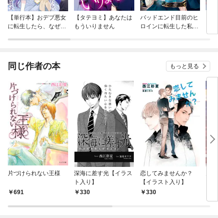
【単行本】おデブ悪女
【タテヨミ】あなたは
バッドエンド目前のヒ
【タ
に転生したら、なぜか
もういりません
ロインに転生した私、
リ〜
ラスボス王子様に執着
今世では恋愛するつも
されています
りがチートな兄が離し
てくれません！？@C
OMIC
同じ作者の本
もっと見る
片づけられない王様
深海に差す光【イラス
恋してみませんか？
月の
ト入り】
【イラスト入り】
り】
691
330
330
3