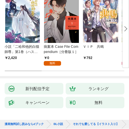
小説「二哈和他的白猫
病案本 Case File Com
ＶＩＰ 共鳴
アイ
師尊」第1巻（ハスキ
pendium［分冊版１］
つい
ーとかれのしろねこし
0
9
2,420
792
ずん）
無料
新刊配信予定
ランキング
キャンペーン
無料
漫画無料試し読みならdブック
BL小説
それでも愛してる【イラスト入り】