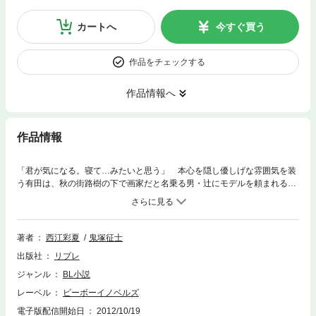
カートへ
今すぐ買う
作品をチェックする
作品情報へ
作品情報
「君が気になる。寝て…みたいと思う」 本心を隠し優しげな雰囲気を装
う有田は、秋の街路樹の下で画家だと名乗る男・辻にモデルを頼まれる。
でも13歳も年下の男は、「嘘をつくな」という有田が一番苦手なタイプの
人間だった。二度と会わないはずが、辻の絵に導かれるように二人は再会
する。自由奔放な男に振り回されても、子供のように真っ直ぐな辻に惹か
れる有田。好きになると苦労するのは分かっているが、愛する気持ちは止
著者
西江彩夏
鬼塚征士
められなくて？（※本作品はイラスト入りです。電子書籍化して配信する
出版社
リブレ
にあたり一部単行本と異なる仕様がございます）
ジャンル
BL小説
レーベル
ビーボーイノベルズ
電子版配信開始日
2012/10/19