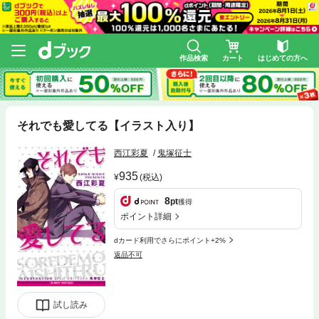
作品検索
カート
はじめての方へ
それでも愛してる【イラスト入り】
西江彩夏
鬼塚征士
935
(税込)
8
pt
獲得
ポイント詳細
dカード利用でさらにポイント+2%
返品不可
試し読み