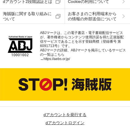
dアカウント2段階認証とは
Cookieの利用について
海賊版に関する取り組みに
お客さまのご利用端末から
ついて
の情報の外部送信について
ABJマークは、この電子書店・電子書籍配信サービス
が、著作権者からコンテンツ使用許諾を得た正規版配
信サービスであることを示す登録商標（登録番号 第
6091713号）です。
ABJマークの詳細、ABJマークを掲示しているサービス
の一覧はこちら
→
https://aebs.or.jp/
dアカウントを発行する
dアカウントログイン