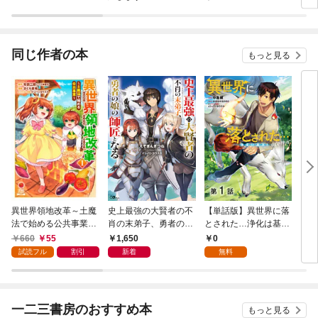
同じ作者の本
もっと見る
異世界領地改革～土魔
史上最強の大賢者の不
【単話版】異世界に落
【電
法で始める公共事業～
肖の末弟子、勇者の娘
とされた…浄化は基
き】
1巻
の師匠となる
本！@COMIC 第1話
ン4
660
55
1,650
0
1,
大魔
試読フル
割引
新着
無料
＃花
彼女
ド1
一二三書房のおすすめ本
もっと見る