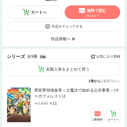
無料で読む
カートへ
08/16まで
作品をチェックする
作品情報へ
全9冊
シリーズ
お気に入り登録
完結
未購入巻をまとめて買う
1巻から
|
最新刊から
異世界領地改革～土魔法で始める公共事業～(サ
ーガフォレスト)1
1,320
11
1冊無料
カートへ