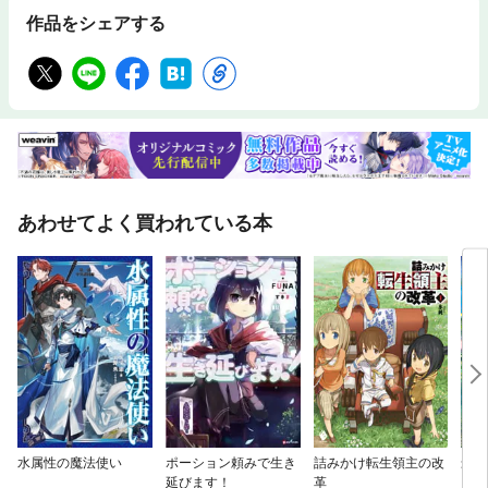
作品をシェアする
あわせてよく買われている本
水属性の魔法使い
ポーション頼みで生き
詰みかけ転生領主の改
最弱
延びます！
革
いの