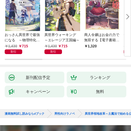
おっさん異世界で最強
異世界ウォーキング
商人令嬢はお金の力で
デス
になる ～物理特化の
～エレージア王国編～
無双する【電子書籍限
る異
覚醒者～
定書き下ろしSS付
1,430
715
1,430
715
1,
1,320
き】
割引
割引
新刊配信予定
ランキング
キャンペーン
無料
漫画無料試し読みならdブック
男性向けラノベ
異世界領地改革～土魔法で始める