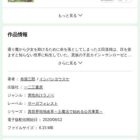
もっと見る
作品情報
通り魔から少女を助けるために命を落としてしまった土田道雄は、目を覚
ますと知らない世界に転生していた。貴族の子息カイン＝サンローゼとし
て新たな人生を歩むこととなった道雄は、5歳のある日スキルを授かるた
めの洗礼の儀を受ける。そこで授かったのは「土魔法」を始めとしたいく
つかの魔法と無限の魔力だった。これは土魔法と無限の魔力で領地の人々
を笑顔にしていく小さな少年の物語――。
著者
布袋三郎
イシバシヨウスケ
出版社
一二三書房
ジャンル
男性向けラノベ
レーベル
サーガフォレスト
シリーズ
異世界領地改革～土魔法で始める公共事業～
電子版配信開始日
2020/08/12
ファイルサイズ
6.15 MB