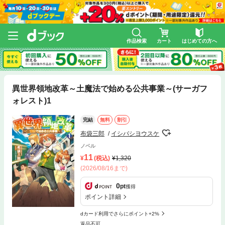
作品検索
カート
はじめての方へ
異世界領地改革～土魔法で始める公共事業～(サーガフ
ォレスト)1
完結
無料
割引
布袋三郎
イシバシヨウスケ
ノベル
11
(税込)
1,320
(2026/08/16まで)
0
pt
獲得
ポイント詳細
dカード利用でさらにポイント+2%
返品不可