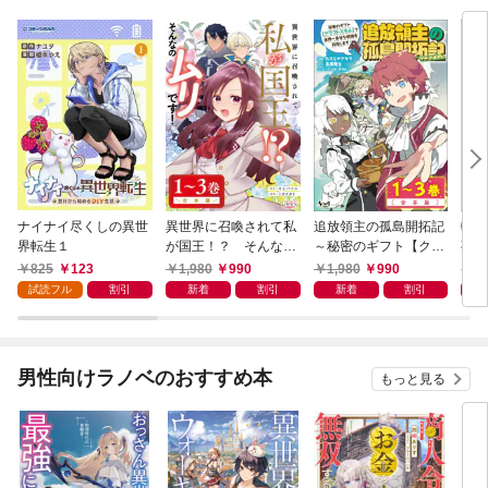
ナイナイ尽くしの異世
異世界に召喚されて私
追放領主の孤島開拓記
転生
界転生１
が国王！？ そんなの
～秘密のギフト【クラ
夜明
ムリです！【合本版】
フトスキル】で世界一
辺境
825
123
1,980
990
1,980
990
1,
幸せな領地を目指しま
で家
試読フル
割引
新着
割引
新着
割引
す！～【合本版】
す！
男性向けラノベのおすすめ本
もっと見る