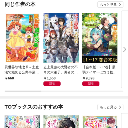
同じ作者の本
もっと見る
異世界領地改革～土魔
史上最強の大賢者の不
【合本版11-17巻】最
最弱
法で始める公共事業～
肖の末弟子、勇者の娘
弱テイマーはゴミ拾い
いの
1巻
の師匠となる
の旅を始めました。
【電
1,650
9,398
660
1,
ろし
新着
新着
TOブックスのおすすめ本
もっと見る