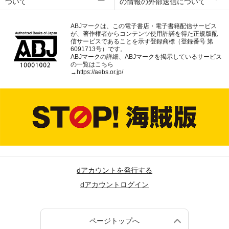
ついて
の情報の外部送信について
ABJマークは、この電子書店・電子書籍配信サービス
が、著作権者からコンテンツ使用許諾を得た正規版配
信サービスであることを示す登録商標（登録番号 第
6091713号）です。
ABJマークの詳細、ABJマークを掲示しているサービス
の一覧はこちら
→
https://aebs.or.jp/
dアカウントを発行する
dアカウントログイン
ページトップへ