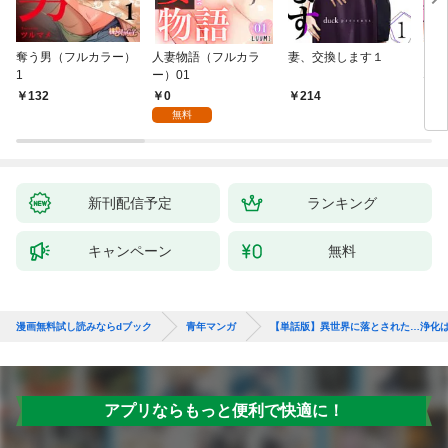
奪う男（フルカラー）
人妻物語（フルカラ
妻、交換します１
ごめ
1
ー）01
ない
0
132
214
1
無料
新刊配信予定
ランキング
キャンペーン
無料
漫画無料試し読みならdブック
青年マンガ
【単話版】異世界に落とされた…浄化は
アプリならもっと便利で快適に！