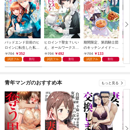
バッドエンド目前のヒ
ヒロイン？聖女？いい
期間限定、第四騎士団
悪党
ロインに転生した私、
え、オールワークスメ
のキッチンメイド～結
先も
今世では恋愛するつも
イドです（誇）！@C
婚したくないので就職
令嬢
704
352
704
492
704
133
7
りがチートな兄が離し
OMIC 第1巻
しました～@COMIC
ラン
試読フル
割引
試読フル
割引
試読フル
割引
試
てくれません！？@C
第1巻【描き下ろし漫
の溺
OMIC 第1巻
画特典付き】
@C
青年マンガのおすすめ本
もっと見る