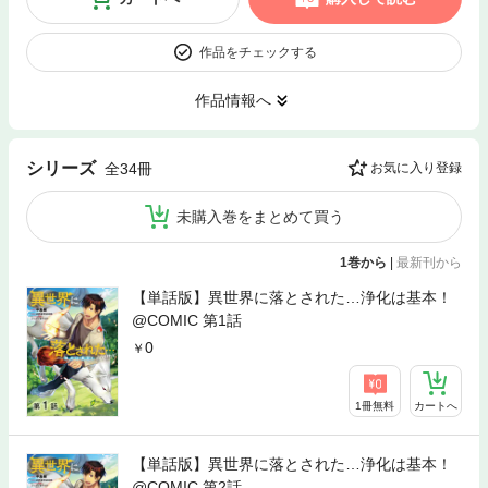
作品をチェックする
作品情報へ
シリーズ
全34冊
お気に入り登録
未購入巻をまとめて買う
1巻から
|
最新刊から
【単話版】異世界に落とされた…浄化は基本！
@COMIC 第1話
0
1冊無料
カートへ
【単話版】異世界に落とされた…浄化は基本！
@COMIC 第2話