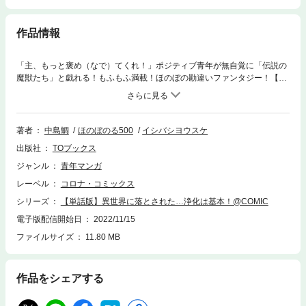
作品情報
「主、もっと褒め（なで）てくれ！」ポジティブ青年が無自覚に「伝説の
魔獣たち」と戯れる！もふもふ満載！ほのぼの勘違いファンタジー！【あ
らすじ】ある日、日本の冴えない青年・翔（あきら）は勇者召喚に巻き込
まれて異世界へ。次に彼が目を覚ますと、そこは王様のいるお城……では
なく、深い森の中だった！途方にくれるかと思いきや、翔は持ち前の深く
考えないポジティブさでサバイバル生活を開始！すると、気づかぬうちに
著者
中島鯛
ほのぼのる500
イシバシヨウスケ
呪いに苦しむ森の住人たちを次々と魔力で救い――狼や犬たちに懐かれて
出版社
TOブックス
癒しの「もふもふ」パラダイス状態！？だが、翔は実は彼らが伝説の魔獣
や精霊だとは一切気づいていない。さらに、主（あるじ）として慕われて
ジャンル
青年マンガ
いることを！ポジティブ青年が無自覚に伝説の「もふもふ」と戯れる、ほ
レーベル
コロナ・コミックス
のぼの勘違いファンタジー開幕！
シリーズ
【単話版】異世界に落とされた…浄化は基本！@COMIC
電子版配信開始日
2022/11/15
ファイルサイズ
11.80 MB
作品をシェアする