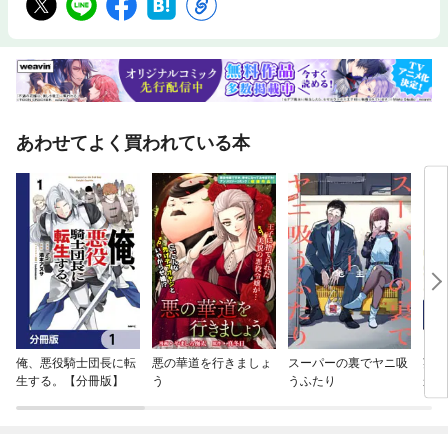
あわせてよく買われている本
俺、悪役騎士団長に転
悪の華道を行きましょ
スーパーの裏でヤニ吸
英雄
生する。【分冊版】
う
うふたり
かつ
して
した