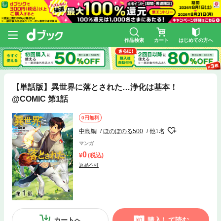
作品検索
カート
はじめての方へ
【単話版】異世界に落とされた…浄化は基本！
@COMIC 第1話
0円無料
中島鯛
ほのぼのる500
他1名
マンガ
0
(税込)
返品不可
カートへ
購入して読む