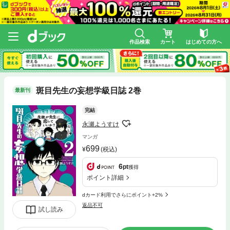
作品検索
カート
はじめての方へ
斑目先生の妄想学級日誌 2巻
最新刊
完結
永瀬ようすけ
マンガ
699
(税込)
6
pt
獲得
ポイント詳細
dカード利用でさらにポイント+2%
返品不可
試し読み