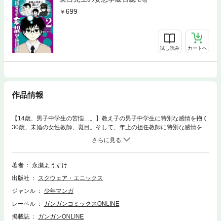
699
試し読み
カートへ
作品情報
【14歳、男子中学生の苦悩…。】教え子の男子中学生に特別な感情を抱く
30歳、未婚の女性教師、斑目。そして、年上の担任教師に特別な感情を抱
く14歳、童貞中学生、瀬名。許されぬ恋に、二人の脳内会議は混迷を極め
る！(C)2014 Yousuke Nagase
著者
永瀬ようすけ
出版社
スクウェア・エニックス
ジャンル
少年マンガ
レーベル
ガンガンコミックスONLINE
掲載誌
ガンガンONLINE