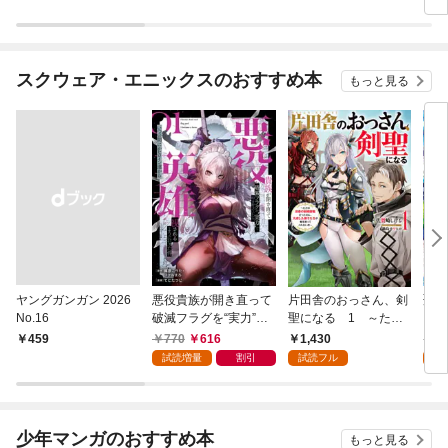
スクウェア・エニックスのおすすめ本
もっと見る
ヤングガンガン 2026
悪役貴族が開き直って
片田舎のおっさん、剣
聖女
No.16
破滅フラグを“実力”で
聖になる 1 ～ただ
ら乗
叩き折っていたら、い
の田舎の剣術師範だっ
巻
770
616
1,430
6
￥459
つの間にかヒロイン達
たのに、大成した弟子
試読増量
割引
試読フル
試
から英雄視されるよう
たちが俺を放ってくれ
になった件（コミッ
ない件～
ク） 1巻
少年マンガのおすすめ本
もっと見る