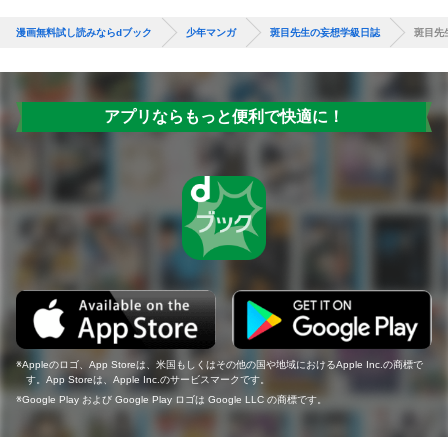
漫画無料試し読みならdブック
少年マンガ
斑目先生の妄想学級日誌
斑目先
アプリならもっと便利で快適に！
Appleのロゴ、App Storeは、米国もしくはその他の国や地域におけるApple Inc.の商標で
す。App Storeは、Apple Inc.のサービスマークです。
Google Play および Google Play ロゴは Google LLC の商標です。