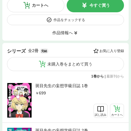
カートへ
今すぐ買う
作品をチェックする
作品情報へ
全2冊
シリーズ
お気に入り登録
完結
未購入巻をまとめて買う
1巻から
|
最新刊から
斑目先生の妄想学級日誌 1巻
699
試し読み
カートへ
斑目先生の妄想学級日誌 2巻