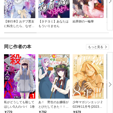
【単行本】おデブ悪女
【タテヨミ】あなたは
結界師の一輪華
バッ
に転生したら、なぜか
もういりません
ロイ
ラスボス王子様に執着
今世
されています
りが
てく
OMI
同じ作者の本
もっと見る
私がどうしても殺して
あ！ 野生のお嬢様が
少年マガジンエッジ 2
クラ
ほしい5人のパパ 1巻
とびだしてきた！！
023年11月号 [2023年
ませ
（１）
10月17日発売]
770
792
679
7