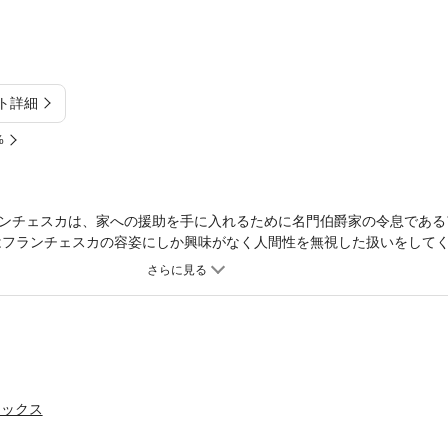
ト詳細
%
ンチェスカは、家への援助を手に入れるために名門伯爵家の令息である
はフランチェスカの容姿にしか興味がなく人間性を無視した扱いをしてく
典型的なモラハラDV夫だった。アルバーノから虐げられ人生を諦めかけ
亡する——。しかし死んだはずのフランチェスカは、気が付いたら婚約
、あんな思いはしたくない！」 その一心で、フランチェスカは仲違いを
ドと偽装婚約をする。1度目の人生では犬猿の仲だったのに、予想もし
ンカップルのやり直しラブストーリー開幕！
ミックス