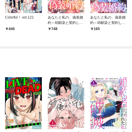
Colorful！ vol.121
あなたと私の、偽装婚
あなたと私の、偽装婚
約～幼馴染と契約した
約～幼馴染と契約した
ら溺愛ルートに入りま
ら溺愛ルートに入りま
440
748
165
した～ （1）
した～【分冊版】
（1）