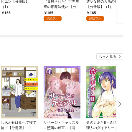
ヒエン【分冊版】
（毒殺された）世界無
透明な鱗の人魚の味は
（1）
双の毒魔法使い 【分冊
【分冊版】（1）
版】（1）
165
165
165
試読フル
試読フル
(1
もっと見る
しあわせは食べて寝て
サベージ・キャッスル
命の足あとⅡ～遺品整
待て【分冊版】 1
～堕落の迷宮～【電子
理人のダイアリー～