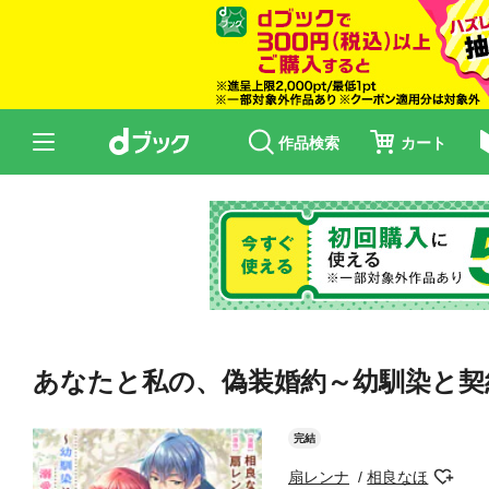
作品検索
カート
あなたと私の、偽装婚約～幼馴染と契
完結
扇レンナ
相良なほ