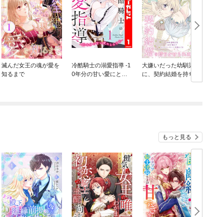
滅んだ女王の魂が愛を
冷酷騎士の溺愛指導 -1
大嫌いだった幼馴染
知るまで
0年分の甘い愛にとろ
に、契約結婚を持ちか
け中-
けられました
もっと見る