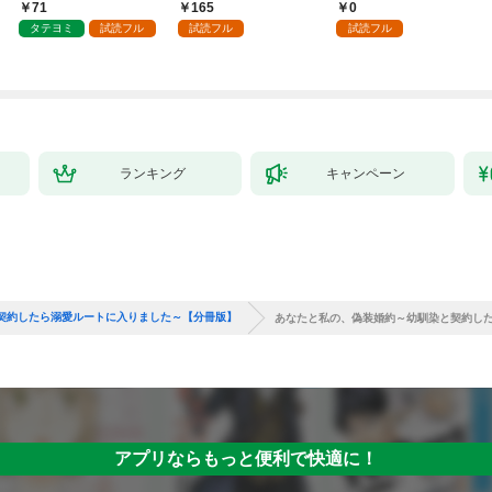
【分冊版】 1
71
165
0
タテヨミ
試読フル
試読フル
試読フル
ランキング
キャンペーン
契約したら溺愛ルートに入りました～【分冊版】
あなたと私の、偽装婚約～幼馴染と契約し
アプリならもっと便利で快適に！