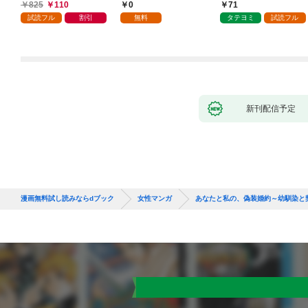
巻
825
110
0
71
試読フル
割引
無料
タテヨミ
試読フル
新刊配信予定
漫画無料試し読みならdブック
女性マンガ
あなたと私の、偽装婚約～幼馴染と