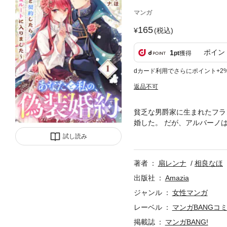
マンガ
165
(税込)
ポイン
1
pt
獲得
dカード利用でさらにポイント+2
返品不可
貧乏な男爵家に生まれたフラ
婚した。 だが、アルバーノ
山の愛人を外に作り開き直る
試し読み
ンチェスカは馬車の事故で死
戻っていた。 「もう二度と
著者
扇レンナ
相良なほ
いた幼馴染の騎士、ライモン
突入して——！？両片思いケ
出版社
Amazia
ジャンル
女性マンガ
レーベル
マンガBANGコ
掲載誌
マンガBANG!