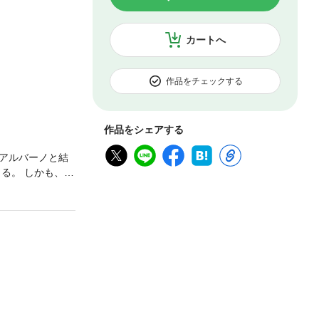
カートへ
作品をチェックする
作品をシェアする
アルバーノと結
る。 しかも、沢
ていた時、 フラ
する前に時間が
して疎遠になって
ない溺愛ルートに