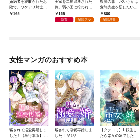
婚約者を寝取られたお
実家を二度追放された
復讐の森 JKいちかは
陰で、ワケアリ騎士と
俺、弱小国に拾われて
変態先生を罰したい
意外と楽しく過ごせて
無双の英雄となる。
（1）
165
880
165
います【分冊版】(1)
【スキル鑑定・極】が
新着
試読フル
試読増量
発現して、騎士や魔法
使いたちの能力を片っ
端から底上げしてた
ら、いつのまにか世界
最強国家になっていた
ようです。【分冊版】
（1）
女性マンガのおすすめ本
騙されて溺愛再婚しま
騙されて溺愛再婚しま
【タテヨミ】1.転生し
した！【単行本版】 1
した！ 第1話
たら悪女の妹でした