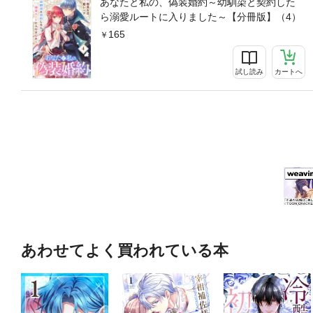
あなたと私の、偽装婚約～幼馴染と契約した
ら溺愛ルートに入りました～【分冊版】（4）
165
試し読み
カートへ
あわせてよく買われている本