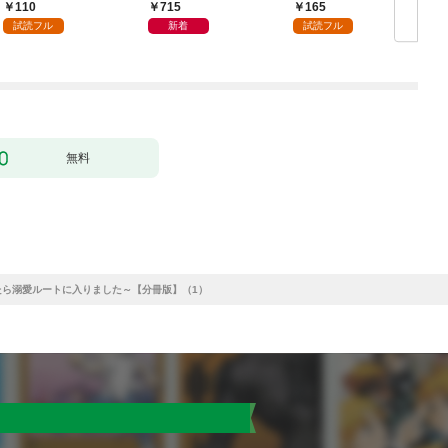
単行本版】 第1巻
1巻
110
715
165
試読フル
新着
試読フル
無料
たら溺愛ルートに入りました～【分冊版】（1）