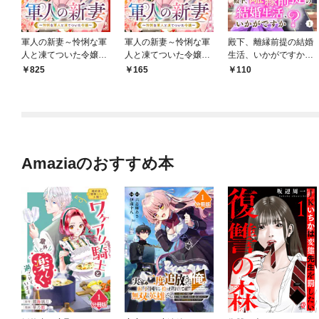
軍人の新妻～怜悧な軍
軍人の新妻～怜悧な軍
殿下、離縁前提の結婚
人と凍てついた令嬢～
人と凍てついた令嬢～
生活、いかがですか？
(1)
【分冊版】1
1巻
825
165
110
Amaziaのおすすめ本