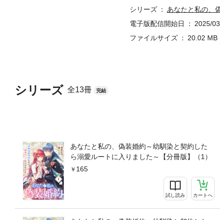
シリーズ
あなたと私の、
電子版配信開始日
2025/03
ファイルサイズ
20.02 MB
シリーズ
全13冊
完結
あなたと私の、偽装婚約～幼馴染と契約した
ら溺愛ルートに入りました～【分冊版】（1）
165
試し読み
カートへ