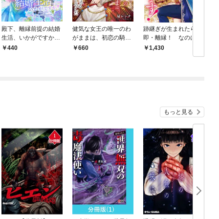
殿下、離縁前提の結婚
健気な女王の唯一のわ
跡継ぎが生まれたら
生活、いかがですか？
がままは、初恋の騎士
即・離縁！ なのにカ
【合冊版】1
を王配に向かえること
タブツ騎士団長さまが
440
660
1,430
でした
甘すぎます！
もっと見る