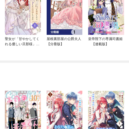
聖女が「甘やかしてく
屋根裏部屋の公爵夫人
皇帝陛下の専属司書姫
れる優しい旦那様」を
【分冊版】
【連載版】
募集したら国王陛下が
立候補してきた（コミ
ック）【分冊版】