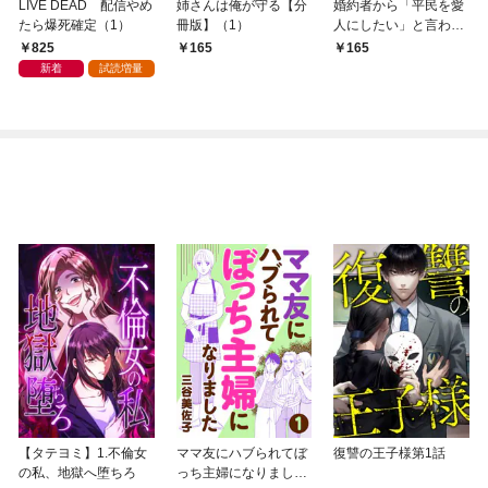
LIVE DEAD 配信やめ
姉さんは俺が守る【分
婚約者から「平民を愛
たら爆死確定（1）
冊版】（1）
人にしたい」と言われ
た私－お飾りの妻は嫌
825
165
165
なので「真実の愛」と
新着
試読増量
共に破滅させます－
【分冊版】（1）
【タテヨミ】1.不倫女
ママ友にハブられてぼ
復讐の王子様第1話
の私、地獄へ堕ちろ
っち主婦になりました