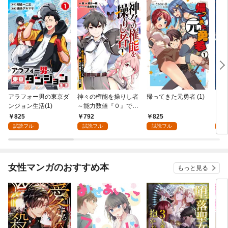
アラフォー男の東京ダ
神々の権能を操りし者
帰ってきた元勇者 (1)
コボ
ンジョン生活(1)
～能力数値『０』で蔑
フな
まれている俺だが、実
ど世
825
792
825
8
は世界最強の一角～(1)
(1)
試読フル
試読フル
試読フル
試
女性マンガのおすすめ本
もっと見る