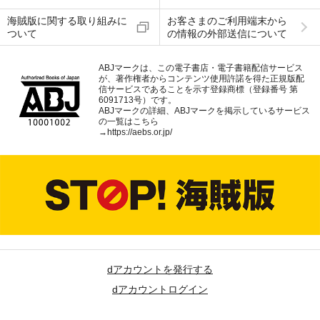
海賊版に関する取り組みに
お客さまのご利用端末から
ついて
の情報の外部送信について
ABJマークは、この電子書店・電子書籍配信サービス
が、著作権者からコンテンツ使用許諾を得た正規版配
信サービスであることを示す登録商標（登録番号 第
6091713号）です。
ABJマークの詳細、ABJマークを掲示しているサービス
の一覧はこちら
→
https://aebs.or.jp/
dアカウントを発行する
dアカウントログイン