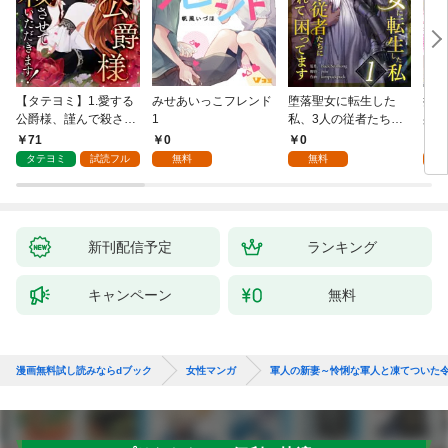
【タテヨミ】1.愛する
みせあいっこフレンド
堕落聖女に転生した
授か
公爵様、謹んで殺させ
1
私、3人の従者たちに
身籠
ていただきます！
抱かれて困ってます 第
して
71
0
0
2
1話
タテヨミ
試読フル
無料
無料
試
新刊配信予定
ランキング
キャンペーン
無料
漫画無料試し読みならdブック
女性マンガ
軍人の新妻～怜悧な軍人と凍てついた