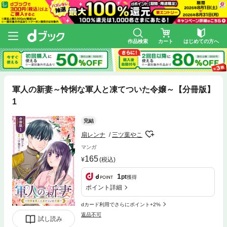
作品検索
カート
はじめての方へ
軍人の新妻～怜悧な軍人と凍てついた令嬢～【分冊版】
1
完結
扇レンナ
三ツ葉やこ
マンガ
165
(税込)
1
pt
獲得
ポイント詳細
dカード利用でさらにポイント+2%
返品不可
試し読み