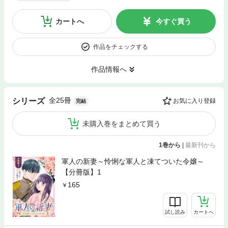
カートへ
今すぐ買う
作品をチェックする
作品情報へ
全25冊
シリーズ
お気に入り登録
完結
未購入巻をまとめて買う
1巻から
|
最新刊から
軍人の新妻～怜悧な軍人と凍てついた令嬢～
【分冊版】1
165
試し読み
カートへ