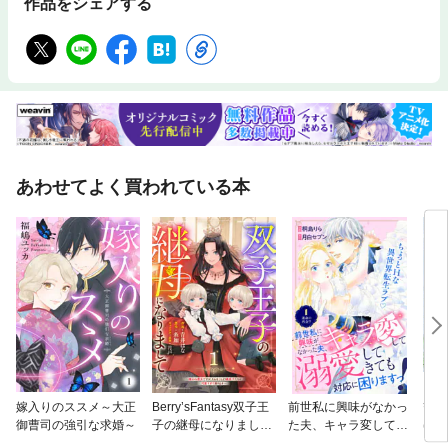
作品をシェアする
あわせてよく買われている本
嫁入りのススメ～大正
Berry’sFantasy双子王
前世私に興味がなかっ
籠の
御曹司の強引な求婚～
子の継母になりまして
た夫、キャラ変して溺
げら
～嫌われ悪女ですが、
愛してきても対応に困
今日