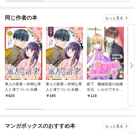
そんなことより義息子
りますっ！ 分冊版
す—
たちが可愛すぎて困り
ます～
同じ作者の本
もっと見る
軍人の新妻～怜悧な軍
軍人の新妻～怜悧な軍
殿下、離縁前提の結婚
Colo
人と凍てついた令嬢～
人と凍てついた令嬢～
生活、いかがですか？
(1)
【分冊版】1
1巻
825
165
110
4
マンガボックスのおすすめ本
もっと見る