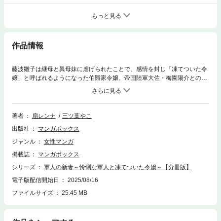
もっと見る
作品情報
藤波雛子は継母と異母妹に虐げられたことで、感情を封じ「凍てついた令
嬢」と呼ばれるようになった伯爵家令嬢。帝国陸軍大佐・梅園陽介との見
合い話を叔父から受け、家から逃れるため縁談を承諾する。しかし陽介か
ら結婚を申し込まれ、雛子の心が揺れ始めーー…。結婚を通じ、愛の温も
りを知る大正ロマン恋愛譚！
著者
扇レンナ
三ツ葉やこ
出版社
マンガボックス
ジャンル
女性マンガ
掲載誌
マンガボックス
シリーズ
軍人の新妻～怜悧な軍人と凍てついた令嬢～【分冊版】
電子版配信開始日
2025/08/16
ファイルサイズ
25.45 MB