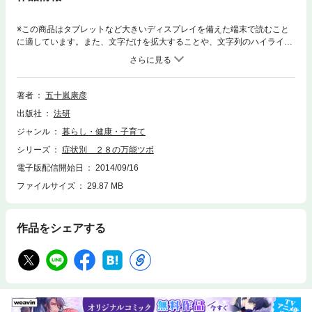
※この商品はタブレットなど大きいディスプレイを備えた端末で読むこと
に適しています。また、文字だけを拡大することや、文字列のハイライ
ト、検索、辞書の参照、引用などの機能が使用できません。私たちの体に
は、無数のツボが分布しています。その一つひとつに効果がありますが、
すべてを覚えるのは困難です。数あるツボのなかで、これだけ知っておけ
ばたいていの症状に対応可能なツボを28個厳選し、体の部位別にまとめま
著者
五十嵐康彦
した。だれでも簡単にできる指圧法のポイントもわかりやすく解説。
出版社
法研
ジャンル
暮らし・健康・子育て
シリーズ
症状別 ２８の万能ツボ
電子版配信開始日
2014/09/16
ファイルサイズ
29.87 MB
作品をシェアする