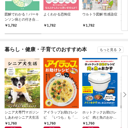
図解でわかる！パーキ
よくわかる恐怖症
ウルトラ図解 性感染症
やさ
ンソン病との付き合い
血圧
方
1,782
1,782
1,782
1,
暮らし・健康・子育てのおすすめ本
もっと見る
シニア犬専門マガジン
アイラップお助けレシ
ホットクックお助けレ
首
しあわせシニア犬生活
ピ 「いつも」も「も
シピ 肉と魚のおか
ヨガ
しも」もおいしい！
ず 少ない材料＆調味
ラと
1,760
1,760
1,760
1,
料で、あとはスイッチ
リー