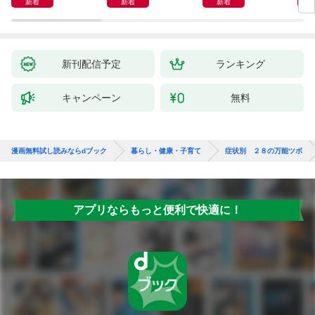
新着
新着
新着
ポン！
昇と
新刊配信予定
ランキング
キャンペーン
無料
漫画無料試し読みならdブック
暮らし・健康・子育て
症状別 ２８の万能ツボ
アプリならもっと便利で快適に！