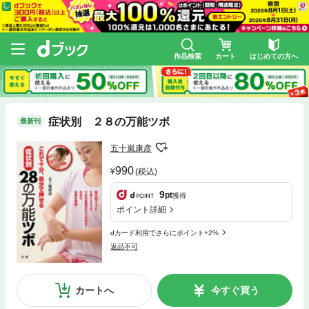
作品検索
カート
はじめての方へ
症状別 ２８の万能ツボ
最新刊
五十嵐康彦
990
(税込)
9
pt
獲得
ポイント詳細
dカード利用でさらにポイント+2%
返品不可
カートへ
今すぐ買う