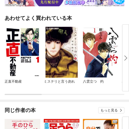
あわせてよく買われている本
正直不動産
ミステリと言う勿れ
八雲立つ 灼
名探
同じ作者の本
もっと見る