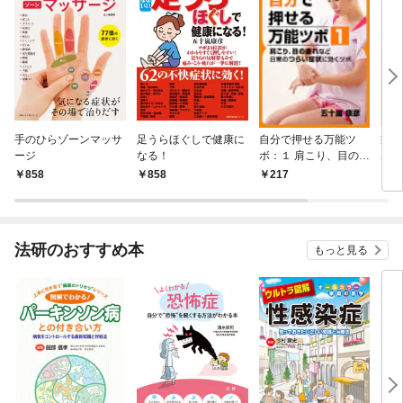
手のひらゾーンマッサ
足うらほぐしで健康に
自分で押せる万能ツ
症状
ージ
なる！
ボ：１ 肩こり、目の疲
ボ
れなど日常のつらい症
858
858
217
9
状に効くツボ
法研のおすすめ本
もっと見る