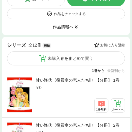
作品をチェックする
作品情報へ
全12冊
シリーズ
お気に入り登録
完結
未購入巻をまとめて買う
1巻から
|
最新刊から
甘い降伏〈役員室の恋人たちⅡ〉【分冊】 1巻
0
1冊無料
カートへ
甘い降伏〈役員室の恋人たちⅡ〉【分冊】 2巻