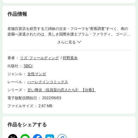
作品情報
老舗百貨店を経営する三姉妹の次女・フローラを“密着調査”すべく、南の
楽園へ派遣されたのは、美しき国際弁護士ブラム・ファラディ。 ゴージャ
スな魅力をふりまく彼に、フローラはかつての恋人を重ねずにはいられな
かった・・・。 彼の優しさに騙されてはいけない・・・・・・！しかし、
派手な外見とは裏腹な、紳士的でまっすぐな彼の素顔に魅かれていって!?
著者
リズ･フィールディング
狩野真央
出版社
SBCr
ジャンル
女性マンガ
レーベル
ハーレクインコミックス
シリーズ
甘い降伏〈役員室の恋人たちⅡ〉【分冊】
電子版配信開始日
2022/06/03
ファイルサイズ
2.67 MB
作品をシェアする