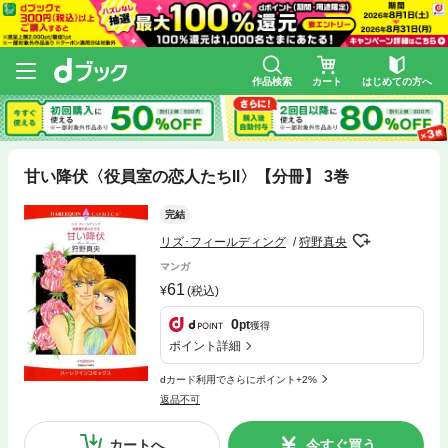
作品検索
カート
はじめての方へ
甘い降伏〈役員室の恋人たちⅡ〉【分冊】 3巻
完結
リズ･フィールディング
狩野真央
マンガ
61
(税込)
0
pt
獲得
ポイント詳細
dカード利用でさらにポイント+2%
返品不可
カートへ
今すぐ買う