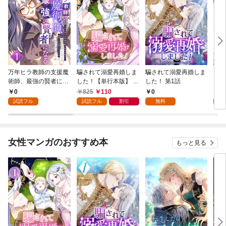
万年ヒラ教師の支援魔
騙されて溺愛再婚しま
騙されて溺愛再婚しま
ヒト
術師、最強の賢者にな
した！【単行本版】 1
した！ 第1話
る～不人気の支援魔術
巻
0
825
110
0
0
師は給料泥棒だと魔術
試読フル
試読フル
割引
無料
試
大学をクビになった
が、出世した元教え子
たちのおかげで何も困
らない件～ 第1話
女性マンガのおすすめ本
もっと見る