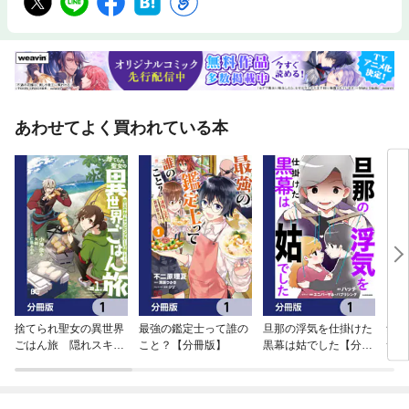
あわせてよく買われている本
捨てられ聖女の異世界
最強の鑑定士って誰の
旦那の浮気を仕掛けた
無料
ごはん旅 隠れスキル
こと？【分冊版】
黒幕は姑でした【分冊
サン
でキャンピングカーを
版】
召喚しました【分冊
版】