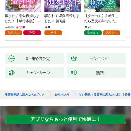
騙されて溺愛再婚しま
騙されて溺愛再婚しま
【タテヨミ】1.転生し
【タ
した！【単行本版】 1
した！ 第1話
たら悪女の妹でした
の私
巻
825
110
0
71
7
試読フル
割引
無料
タテヨミ
試読フル
タ
新刊配信予定
ランキング
キャンペーン
無料
漫画無料試し読みならdブック
女性マンガ
甘い降伏〈役員室の恋人たちⅡ〉【分冊
アプリならもっと便利で快適に！