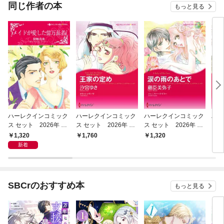
同じ作者の本
もっと見る
ハーレクインコミック
ハーレクインコミック
ハーレクインコミック
ハー
ス セット 2026年 vo
ス セット 2026年 vo
ス セット 2026年 vo
ス 
l.1023
l.926
l.859
l.85
1,320
1,760
1,320
1,
新着
SBCrのおすすめ本
もっと見る